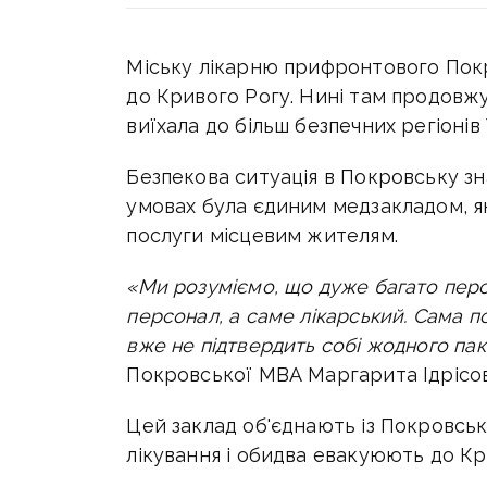
Міську лікарню прифронтового Пок
до Кривого Рогу. Нині там продовж
виїхала до більш безпечних регіоні
Безпекова ситуація в Покровську зна
умовах була єдиним медзакладом, я
послуги місцевим жителям.
«Ми розуміємо, що дуже багато перс
персонал, а саме лікарський. Сама по
вже не підтвердить собі жодного па
Покровської МВА Маргарита Ідрісов
Цей заклад об'єднають із Покровсь
лікування і обидва евакуюють до Кр