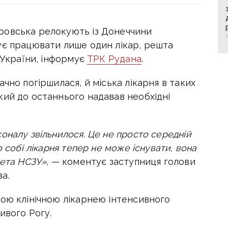
ровська релокують із Донеччини
ує працювати лише один лікар, решта
в України, інформує
ТРК Рудана
.
чно погіршилася, й міська лікарня в таких
кий до останнього надавав необхідні
оналу звільнилося. Це не просто середній
 собі лікарня тепер не може існувати, вона
кета НСЗУ»,
— коментує заступниця голови
а.
кою клінічною лікарнею інтенсивного
ивого Рогу.