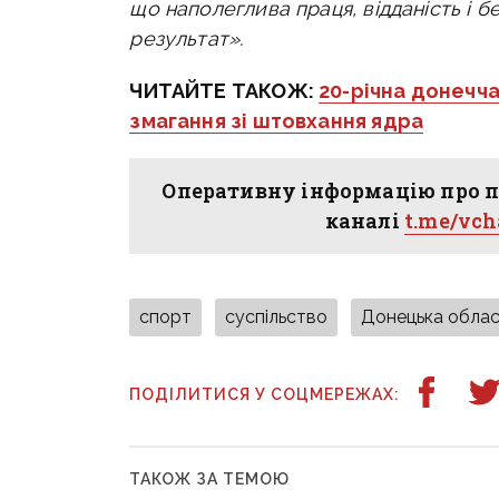
що наполеглива праця, відданість і
результат».
ЧИТАЙТЕ ТАКОЖ:
20-річна донечча
змагання зі штовхання ядра
Оперативну інформацію про п
каналі
t.me/vc
спорт
суспільство
Донецька облас
ПОДІЛИТИСЯ У СОЦМЕРЕЖАХ:
ТАКОЖ ЗА ТЕМОЮ