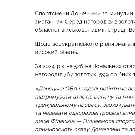
Спортсмени Донеччини за минулий р
змаганнях. Серед нагород 242 золота
обласної військової адміністрації В
Щодо всеукраїнського рівня змаган
високий рівень.
За 2024 рік на 526 національних ст
нагороди: 767 золотих, 599 срібних 
«Донецька ОВА і надалі робитиме вс
підтримувати атлетів регіону та їхні
тренувальному процесу, заохочувати
та надавати одноразові грошові вина
пише Філашкін. —
Пишаємося спортсм
примножують славу Донеччини та всіє