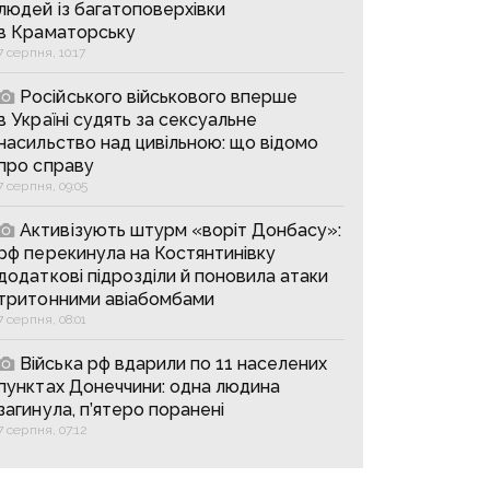
людей із багатоповерхівки
в Краматорську
7 серпня, 10:17
Російського військового вперше
в Україні судять за сексуальне
насильство над цивільною: що відомо
про справу
7 серпня, 09:05
Активізують штурм «воріт Донбасу»:
рф перекинула на Костянтинівку
додаткові підрозділи й поновила атаки
тритонними авіабомбами
7 серпня, 08:01
Війська рф вдарили по 11 населених
пунктах Донеччини: одна людина
загинула, п’ятеро поранені
7 серпня, 07:12