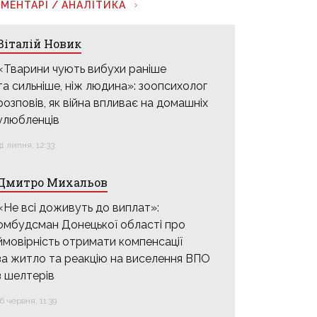
МЕНТАРІ / АНАЛІТИКА
Віталій Новик
«Тварини чують вибухи раніше
та сильніше, ніж людина»: зоопсихолог
розповів, як війна впливає на домашніх
улюбленців
31 липня, 12:33
Дмитро Михальов
«Не всі доживуть до виплат»:
омбудсман Донецької області про
ймовірність отримати компенсації
за житло та реакцію на виселення ВПО
з шелтерів
16 червня, 11:39