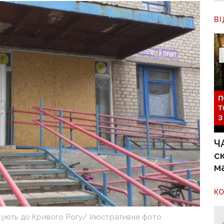
В
Ч
с
м
К
кують до Кривого Рогу/ Ілюстративне фото