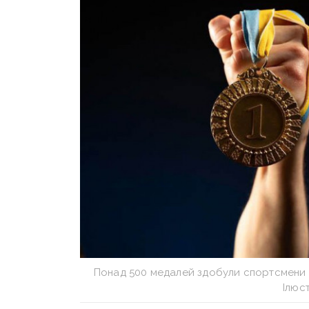
Понад 500 медалей здобули спортсмени 
Ілюс