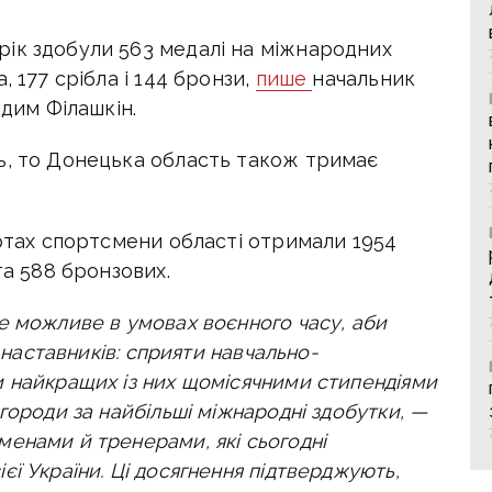
ік здобули 563 медалі на міжнародних
, 177 срібла і 144 бронзи,
пише
начальник
адим Філашкін.
ь, то Донецька область також тримає
артах спортсмени області отримали 1954
та 588 бронзових.
е можливе в умовах воєнного часу, аби
х наставників: сприяти навчально-
 найкращих із них щомісячними стипендіями
городи за найбільші міжнародні здобутки, —
енами й тренерами, які сьогодні
ї України. Ці досягнення підтверджують,