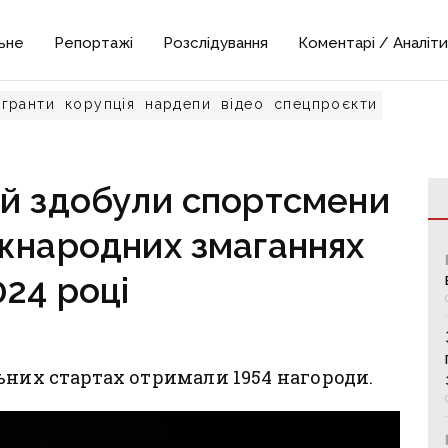
ьне
Репортажі
Розслідування
Коментарі / Аналіти
гранти
корупція
нардепи
відео
спецпроєкти
й здобули спортсмени
жнародних змаганнях
024 році
ьних стартах отримали 1954 нагороди.