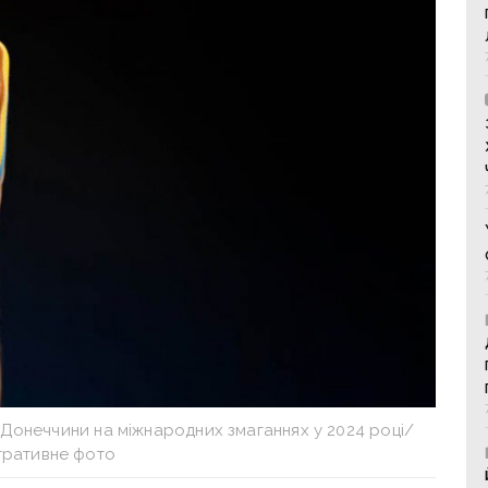
Донеччини на міжнародних змаганнях у 2024 році/
тративне фото