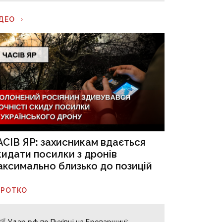
ІДЕО
АСІВ ЯР: захисникам вдається
кидати посилки з дронів
аксимально близько до позицій
ОРОТКО
Удар рф по Пухівці на Броварщині: