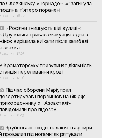
по Слов’янську «Торнадо-С»: загинула
людина, п’ятеро поранені
7 серпня, 16:27
«Росіяни знищують цілі вулиці»:
з Дружківки триває евакуація, одна з
жінок вирішила виїхати після загибелі
чоловіка
7 серпня, 13:05
У Краматорську призупиняє діяльність
станція переливання крові
7 серпня, 12:16
Під час оборони Маріуполя
дезертирував і перейшов на бік рф:
прикордоннику з «Азовсталі»
повідомили про підозру
7 серпня, 11:03
Зруйновані сходи, палаючі квартири
й провалля під ногами: як рятували