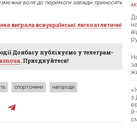
 безмежна воля до перемоги завжди приносять
А
Д
н
нка виграла всеукраїнські легкоатлетичні
в
р
одії Донбасу публікуємо у телеграм-
Н
hasnoua
. Приєднуйтеся!
з
ж
ть
спортсмени
нагороди
«
з
е
й
с