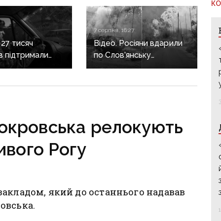
КО
7 серпня, 16:27
 27 тисяч
Відео. Росіяни вдарили
ів підтримали
по Слов’янську
 про присвоєння
«Торнадо-С»: загинула
 Юкову звання
людина, п’ятеро
країни
поранені
тно
Покровська релокують
ивого Рогу
закладом, який до останнього надавав
овська.