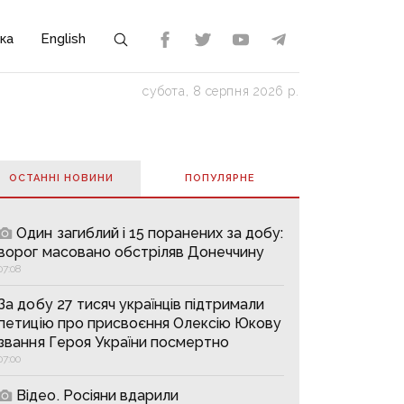
ка
English
субота, 8 серпня 2026 р.
ОСТАННІ НОВИНИ
ПОПУЛЯРНE
Один загиблий і 15 поранених за добу:
ворог масовано обстріляв Донеччину
07:08
За добу 27 тисяч українців підтримали
петицію про присвоєння Олексію Юкову
звання Героя України посмертно
07:00
Відео. Росіяни вдарили