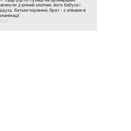
загинули 3-річний хлопчик, його бабуся і
дідусь, батьки поранені, брат - з опіками в
реанімації
07:17