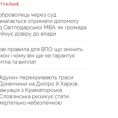
КТУАЛЬНЕ
оброволець через суд
амагається отримати допомогу
ід Світлодарської МВА: як громада
уйнує довіру до влади
ові правила для ВПО: що змінить
акон і чому він ще не гарантує
итла та виплат
Ждуни» перекривають траси
 Донеччини на Дніпро й Харків:
вакуація з Краматорська
 Слов’янська ризикує стати
мертельно небезпечною