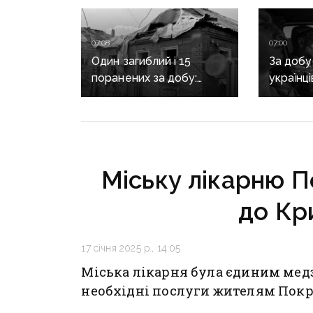
07:08
07:00
Один загиблий і 15
За добу
поранених за добу:
українц
ворог масовано
петицію
обстріляв Донеччину
Олексію
Героя У
посмер
Міську лікарню 
до Кр
17 січня 2025 р., 14:05
Міська лікарня була єдиним мед
необхідні послуги жителям Покр