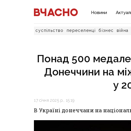
Новини
Актуал
суспільство
переселенці
бізнес
війна
Понад 500 медале
Донеччини на мі
у 2
17 січня 2025 р., 15:19
В Україні донеччани на націонал