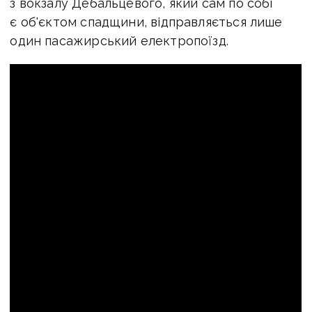
з вокзалу Дебальцевого, який сам по собі
є об'єктом спадщини, відправляється лише
один пасажирський електропоїзд.