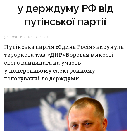
у держдуму РФ від
путінської партії
31 травня 2021 р., 12:20
Путінська партія «Єдина Росія» висунула
терориста т.зв. «ДНР» Бородая в якості
свого кандидата на участь
у попередньому електронному
голосуванні до держдуми.