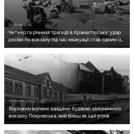
8 квітня, 12:05
Четверта річниця трагедії в Краматорську: удар
росіян по вокзалу під час евакуації став одним із
найкривавіших злочинів війни
17 липня 2025 р., 13:52
Ворожим вогнем знищено будівлю залізничного
вокзалу Покровська, якій більш як 140 років