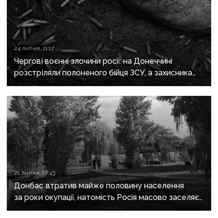
24 липня, 11:17
Чергові воєнні злочини росії: на Донеччині
розстріляли полоненого бійця ЗСУ, а захисника
Маріуполя відправили до колонії на 21 рік
21 липня, 07:43
Донбас втратив майже половину населення
за роки окупації, натомість Росія масово заселяє
регіон своїми громадянами — ГУР