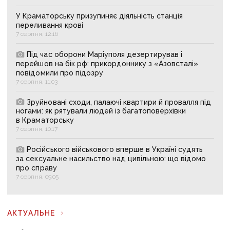
У Краматорську призупиняє діяльність станція
переливання крові
7 серпня, 12:16
Під час оборони Маріуполя дезертирував і
перейшов на бік рф: прикордоннику з «Азовсталі»
повідомили про підозру
7 серпня, 11:03
Зруйновані сходи, палаючі квартири й провалля під
ногами: як рятували людей із багатоповерхівки
в Краматорську
7 серпня, 10:17
Російського військового вперше в Україні судять
за сексуальне насильство над цивільною: що відомо
про справу
7 серпня, 09:05
АКТУАЛЬНЕ