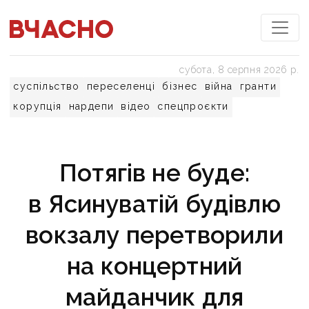
субота, 8 серпня 2026 р.
суспільство
переселенці
бізнес
війна
гранти
корупція
нардепи
відео
спецпроєкти
Потягів не буде:
в Ясинуватій будівлю
вокзалу перетворили
на концертний
майданчик для