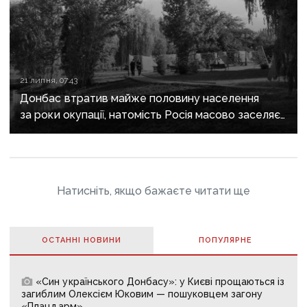
21 липня, 07:43
Донбас втратив майже половину населення
за роки окупації, натомість Росія масово заселяє
регіон своїми громадянами — ГУР
Натисніть, якщо бажаєте читати ще
ОСТАННІ НОВИНИ
ПОПУЛЯРНE
«Син українського Донбасу»: у Києві прощаються із
загиблим Олексієм Юковим — пошуковцем загону
«Плацдарм»