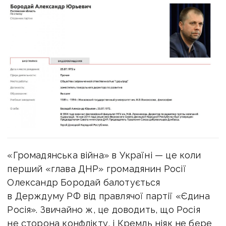
«Громадянська війна» в Україні — це коли
перший «глава ДНР» громадянин Росії
Олександр Бородай балотується
в Держдуму РФ від правлячої партії «Єдина
Росія». Звичайно ж, це доводить, що Росія
не сторона конфлікту, і Кремль ніяк не бере