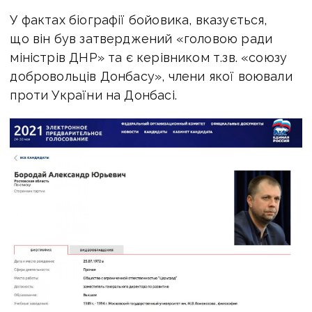
У фактах біографії бойовика, вказується,
що він був затверджений «головою ради
міністрів ДНР» та є керівником т.зв. «союзу
добровольців Донбасу», члени якої воювали
проти України на Донбасі.