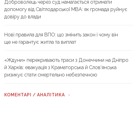
Доброволець через суд намагається отримати
допомогу від Світлодарської МВА: як громада руйнує
довіру до влади
Нові правила для ВПО: що змінить закон і чому він
ще не гарантує житла та виплат
«Ждуни» перекривають траси з Донеччини на Дніпро
й Харків: евакуація з Краматорська й Слов’янська
ризикує стати смертельно небезпечною
КОМЕНТАРІ / АНАЛІТИКА
Віталій Новик
«Тварини чують вибухи раніше та сильніше, ніж
людина»: зоопсихолог розповів, як війна впливає