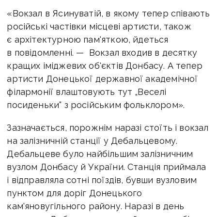
«Вокзал в Ясинуватій, в якому тепер співають
російські частівки місцеві артисти, також
є архітектурною пам'яткою, йдеться
в повідомленні. — Вокзал входив в десятку
кращих іміджевих об'єктів Донбасу. А тепер
артисти Донецької державної академічної
філармонії влаштовують тут „Веселі
посиденьки“ з російським фольклором».
Зазначається, порожнім наразі стоїть і вокзал
на залізничній станції у Дебальцевому.
Дебальцеве було найбільшим залізничним
вузлом Донбасу й України. Станція приймала
і відправляла сотні поїздів, бувши вузловим
пунктом для доріг Донецького
кам'яновугільного району. Наразі в день