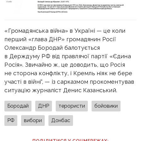
«Громадянська війна» в Україні — це коли
перший «глава ДНР» громадянин Росії
Олександр Бородай балотується
в Держдуму РФ від правлячої партії «Єдина
Росія». Звичайно ж, це доводить, що Росія
не сторона конфлікту, і Кремль ніяк не бере
участі в війні", — із сарказмом прокоментував
ситуацію журналіст Денис Казанський.
Бородай
ДНР
терористи
бойовики
РФ
вибори
Донбас
ПОДІЛИТИСЯ У СОЦМЕРЕЖАХ: