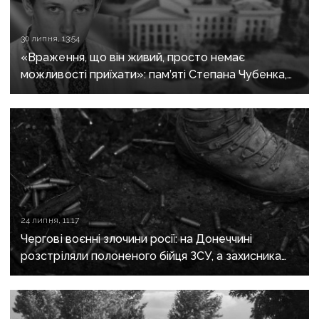
30 липня, 13:54
«Враження, що він живий, просто немає
можливості приїхати»: пам’яті Степана Чубенка,
якого закатували бойовики за любов до України
24 липня, 11:17
Чергові воєнні злочини росії: на Донеччині
розстріляли полоненого бійця ЗСУ, а захисника
Маріуполя відправили до колонії на 21 рік