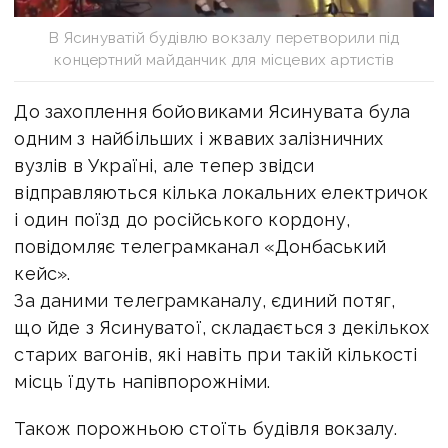
В Ясинуватій будівлю вокзалу перетворили під
концертний майданчик для місцевих артистів
До захоплення бойовиками Ясинувата була
одним з найбільших і жвавих залізничних
вузлів в Україні, але тепер звідси
відправляються кілька локальних електричок
і один поїзд до російського кордону,
повідомляє телеграмканал «Донбаський
кейс».
За даними телеграмканалу, єдиний потяг,
що йде з Ясинуватої, складається з декількох
старих вагонів, які навіть при такій кількості
місць їдуть напівпорожніми.
Також порожньою стоїть будівля вокзалу.