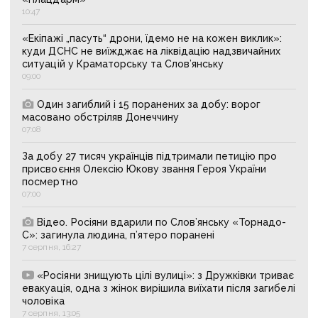
10:47
«Екіпажі „пасуть“ дрони, їдемо не на кожен виклик»:
куди ДСНС не виїжджає на ліквідацію надзвичайних
ситуацій у Краматорську та Слов’янську
09:00
Один загиблий і 15 поранених за добу: ворог
масовано обстріляв Донеччину
07:08
За добу 27 тисяч українців підтримали петицію про
присвоєння Олексію Юкову звання Героя України
посмертно
07:00
Відео. Росіяни вдарили по Слов’янську «Торнадо-
С»: загинула людина, п’ятеро поранені
7 серпня, 16:27
«Росіяни знищують цілі вулиці»: з Дружківки триває
евакуація, одна з жінок вирішила виїхати після загибелі
чоловіка
7 серпня, 13:05