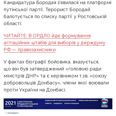
Кандидатура Бородая з'явилася на платформі
путінської партії. Терорист Бородай
балотується по списку партії у Ростовській
області.
ЧИТАЙТЕ: В ОРДЛО йде формування
агітаційних штабів для виборів у держдуму
РФ — правозахисники
У фактах біографії бойовика, вказується,
що він був затверджений «головою ради
міністрів ДНР» та є керівником т.зв. «союзу
добровольців Донбасу», члени якої воювали
проти України на Донбасі.