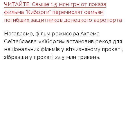
ЧИТАЙТЕ: Свыше 1,5 млн грн от показа
фильма "Киборги" перечислят семьям
погибших защитников донецкого аэропорта
Нагадаємо, фільм режисера Ахтема
Сеїтаблаєва «Кіборги» встановив рекод для
національних фільмів у вітчизняному прокаті,
зібравши у прокаті 22,5 млн гривень.