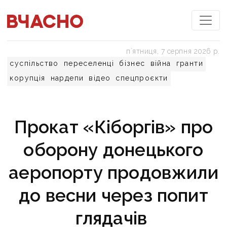
пʼятниця, 7 серпня 2026 р.
суспільство
переселенці
бізнес
війна
гранти
корупція
нардепи
відео
спецпроєкти
Прокат «Кіборгів» про
оборону донецького
аеропорту продовжили
до весни через попит
глядачів