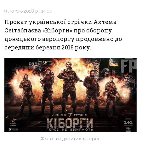
9 лютого 2018 р., 14:07
Прокат української стрічки Ахтема
Сеітаблаєва «Кіборги» про оборону
донецького аеропорту продовжено до
середини березня 2018 року.
Фото з відкритих джерел