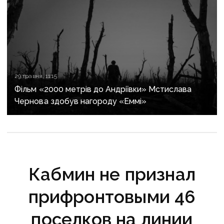
29 травня, 11:15
Фільм «2000 метрів до Андріївки» Мстислава
Чернова здобув нагороду «Еммі»
Кабмин не признал
прифронтовыми 46
поселков на линии