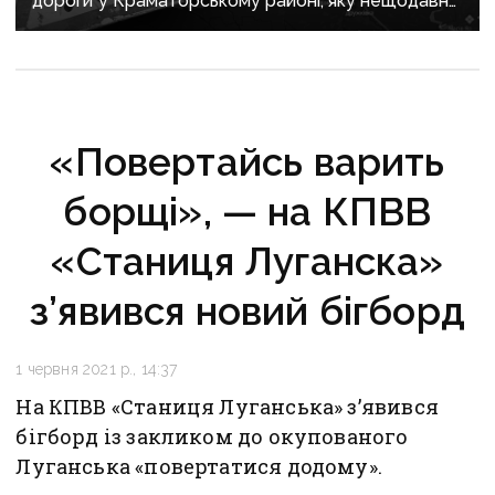
дороги у Краматорському районі, яку нещодавно
вже ремонтували
«Повертайсь варить
борщі», — на КПВВ
«Станиця Луганска»
з’явився новий бігборд
1 червня 2021 р., 14:37
На КПВВ «Станиця Луганська» з’явився
бігборд із закликом до окупованого
Луганська «повертатися додому».