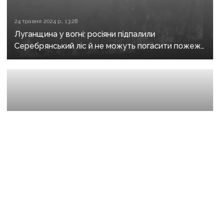
24 травня 2024 р., 13:28
Луганщина у вогні: росіяни підпалили
Серебрянський ліс й не можуть погасити пожежу
на ТОТ
26 лютого 2022 р., 11:57
Російські війська захопили Станицю Луганську,
Кримське та Марківку: актуальна інформація
по населеним пунктам Луганщини