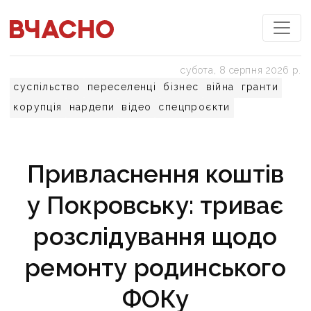
субота, 8 серпня 2026 р.
суспільство
переселенці
бізнес
війна
гранти
корупція
нардепи
відео
спецпроєкти
Привласнення коштів
у Покровську: триває
розслідування щодо
ремонту родинського
ФОКу