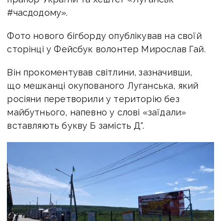
#часдодому».
Фото нового бігборду опублікував на своїй
сторінці у Фейсбук волонтер Мирослав Гай.
Він прокоментував світлини, зазначивши,
що мешканці окупованого Луганська, який
росіяни перетворили у територію без
майбутнього, напевно у слові «заїдали»
вставляють букву Б замість Д".