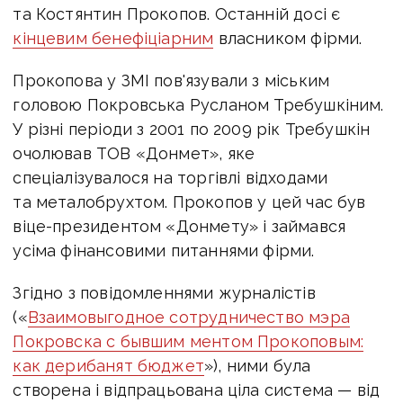
та Костянтин Прокопов. Останній досі є
кінцевим бенефіціарним
власником фірми.
Прокопова у ЗМІ пов'язували з міським
головою Покровська Русланом Требушкіним.
У різні періоди з 2001 по 2009 рік Требушкін
очолював ТОВ «Донмет», яке
спеціалізувалося на торгівлі відходами
та металобрухтом. Прокопов у цей час був
віце-президентом «Донмету» і займався
усіма фінансовими питаннями фірми.
Згідно з повідомленнями журналістів
(«
Взаимовыгодное сотрудничество мэра
Покровска с бывшим ментом Прокоповым:
как дерибанят бюджет
»), ними була
створена і відпрацьована ціла система — від