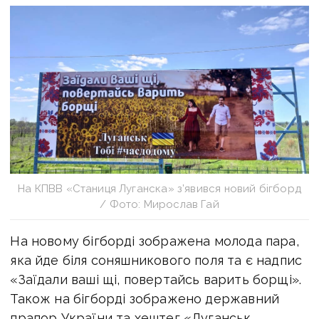
На КПВВ «Станиця Луганска» з’явився новий бігборд
/ Фото: Мирослав Гай
На новому бігборді зображена молода пара,
яка йде біля соняшникового поля та є надпис
«Заїдали ваші щі, повертайсь варить борщі».
Також на бігборді зображено державний
прапор України та хештег «Луганськ