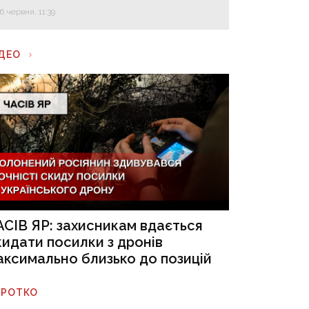
16 червня, 11:39
ІДЕО
АСІВ ЯР: захисникам вдається
кидати посилки з дронів
аксимально близько до позицій
ОРОТКО