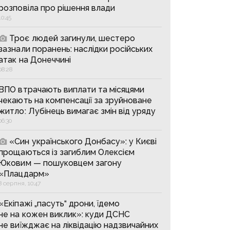
розповіла про рішення влади
10:45
Троє людей загинули, шестеро
зазнали поранень: наслідки російських
атак на Донеччині
08:28
ВПО втрачають виплати та місяцями
чекають на компенсації за зруйноване
житло: Лубінець вимагає змін від уряду
06:30
«Син українського Донбасу»: у Києві
прощаються із загиблим Олексієм
Юковим — пошуковцем загону
«Плацдарм»
8 серпня, 10:47
«Екіпажі „пасуть“ дрони, їдемо
не на кожен виклик»: куди ДСНС
не виїжджає на ліквідацію надзвичайних