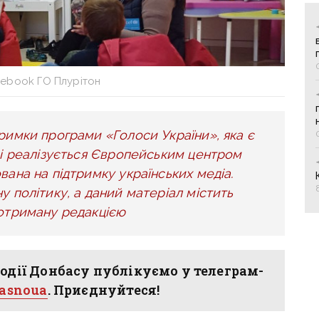
cebook ГО Плурітон
римки програми «Голоси України», яка є
 і реалізується Європейським центром
вана на підтримку українських медіа.
у політику, а даний матеріал містить
 отриману редакцією
одії Донбасу публікуємо у телеграм-
hasnoua
. Приєднуйтеся!