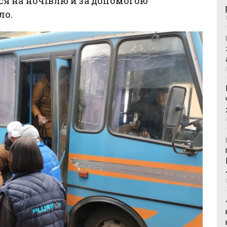
я на ночівлю й за допомогою
ло.