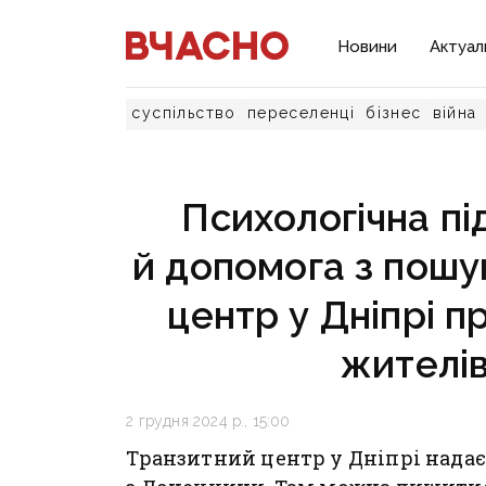
Новини
Актуал
суспільство
переселенці
бізнес
війна
Психологічна пі
й допомога з пошу
центр у Дніпрі 
жителі
2 грудня 2024 р., 15:00
Транзитний центр у Дніпрі над