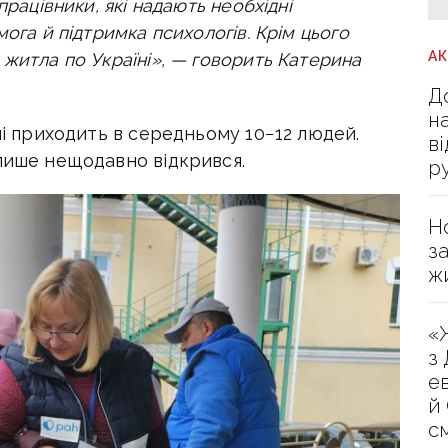
працівники, які надають необхідні
ога й підтримка психологів. Крім цього
А
 житла по Україні», — говорить Катерина
Д
н
ні приходить в середньому 10−12 людей.
в
 лише нещодавно відкрився.
р
Н
з
ж
«
з
е
й
с