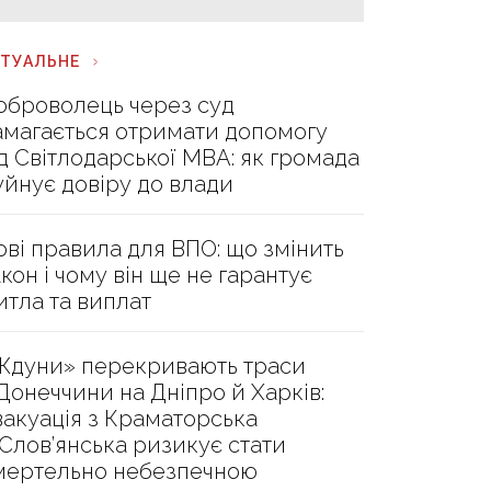
КТУАЛЬНЕ
оброволець через суд
амагається отримати допомогу
ід Світлодарської МВА: як громада
уйнує довіру до влади
ові правила для ВПО: що змінить
акон і чому він ще не гарантує
итла та виплат
Ждуни» перекривають траси
 Донеччини на Дніпро й Харків:
вакуація з Краматорська
 Слов’янська ризикує стати
мертельно небезпечною