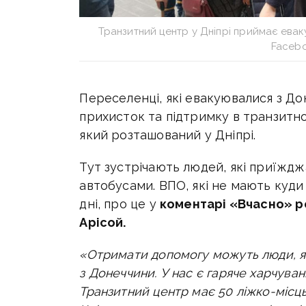
Транзитний центр у Дніпрі приймає ева
Facebo
Переселенці, які евакуювалися з Д
прихисток та підтримку в транзитн
який розташований у Дніпрі.
Тут зустрічають людей, які приїждж
автобусами. ВПО, які не мають куди
дні, про це у
коментарі «Вчасно» ро
Арісой.
«Отримати допомогу можуть люди, як
з Донеччини. У нас є гаряче харчуванн
Транзитний центр має 50 ліжко-місц