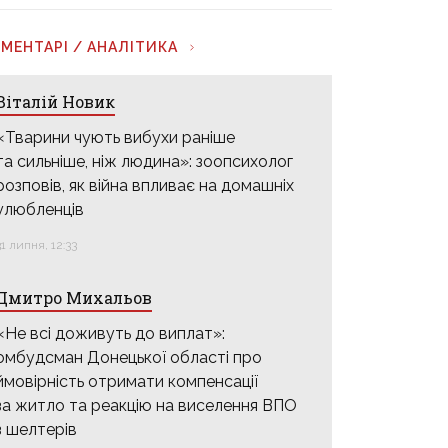
МЕНТАРІ / АНАЛІТИКА
Віталій Новик
«Тварини чують вибухи раніше
та сильніше, ніж людина»: зоопсихолог
розповів, як війна впливає на домашніх
улюбленців
31 липня, 12:33
Дмитро Михальов
«Не всі доживуть до виплат»:
омбудсман Донецької області про
ймовірність отримати компенсації
за житло та реакцію на виселення ВПО
з шелтерів