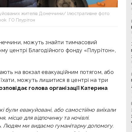
куйованих жителів Донеччини/ Ілюстративне фото
ok ГО Плурітон
онеччини, можуть знайти тимчасовий
ому центрі Благодійного фонду «Плурітон»,
ають на вокзал евакуаційним потягом, або
 їхати, можуть лишитися в центрі на три
зповідає голова організації Катерина
і були евакуйовані, або самостійно виїхали
я, місце для відпочинку та ночівлі.
ь
.
Людям ми видаємо
гуманітарну допомогу.