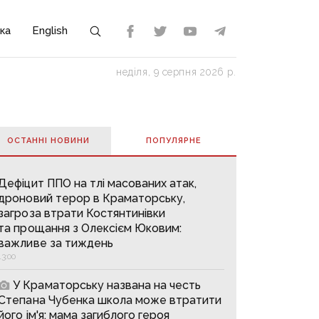
ка
English
неділя, 9 серпня 2026 р.
ОСТАННІ НОВИНИ
ПОПУЛЯРНE
Дефіцит ППО на тлі масованих атак,
дроновий терор в Краматорську,
загроза втрати Костянтинівки
та прощання з Олексієм Юковим:
важливе за тиждень
13:00
У Краматорську названа на честь
Степана Чубенка школа може втратити
його ім'я: мама загиблого героя