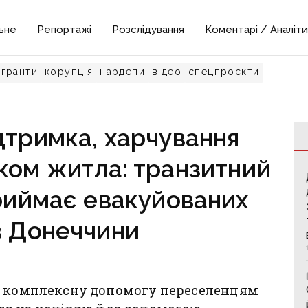
ьне
Репортажі
Розслідування
Коментарі / Аналіти
гранти
корупція
нардепи
відео
спецпроєкти
дтримка, харчування
ком житла: транзитний
приймає евакуйованих
в Донеччини
ає комплексну допомогу переселенцям