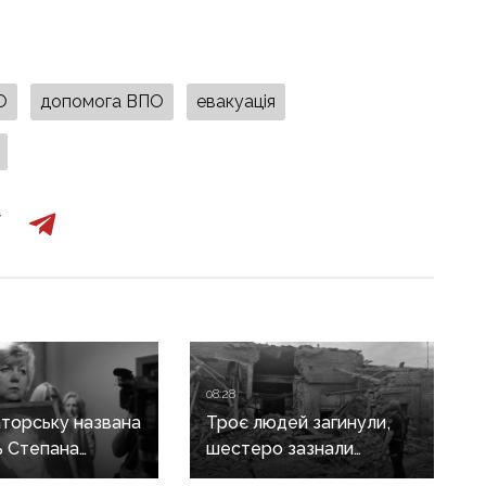
О
допомога ВПО
евакуація
08:28
торську названа
Троє людей загинули,
ь Степана
шестеро зазнали
а школа може
поранень: наслідки