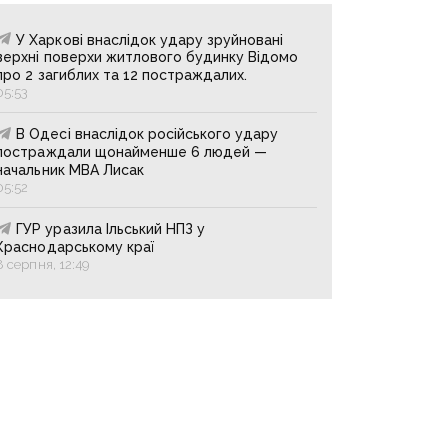
У Харкові внаслідок удару зруйновані
верхні поверхи житлового будинку Відомо
про 2 загиблих та 12 постраждалих.
05:53
В Одесі внаслідок російського удару
постраждали щонайменше 6 людей —
начальник МВА Лисак
05:52
ГУР уразила Ільський НПЗ у
Краснодарському краї
8 серпня, 12:49