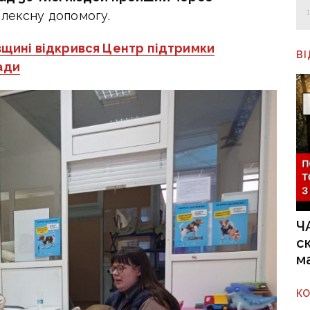
плексну допомогу.
щині відкрився Центр підтримки
В
ади
Ч
с
м
К