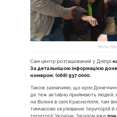
Фото: Fa
Сам центр розташований у Дніпрі
н
За детальнішою інформацією дон
номером: (068) 937 0000.
Також зазначимо, що крім Донеччини
де теж активно приймають людей, я
на Волині в селі Краснопілля, там в
тимчасово окупованих територій й 
території України. Загалом вже
пон