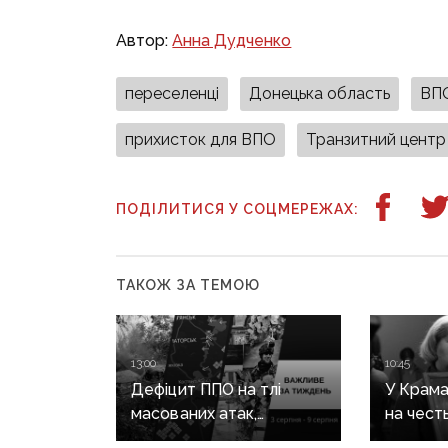
Автор:
Анна Дудченко
переселенці
Донецька область
ВП
прихисток для ВПО
Транзитний центр
ПОДІЛИТИСЯ У СОЦМЕРЕЖАХ:
ТАКОЖ ЗА ТЕМОЮ
13:00
10:45
Дефіцит ППО на тлі
У Крама
масованих атак,
на чест
дроновий терор
Чубенк