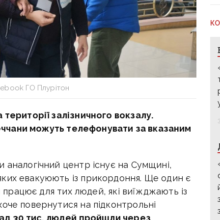
КО
cebook ГО Плурітон
а території залізничного вокзалу.
еччани
можуть телефонувати за вказаним
 аналогічний центр існує на Сумщині,
ких евакуюють із прикордоння. Ще один є
ін працює для тих людей, які виїжджають із
хоче повернутися на підконтрольні
ад 30 тис. людей пройшли через