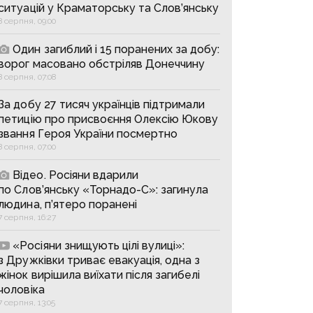
ситуацій у Краматорську та Слов’янську
8 серпня, 09:00
Один загиблий і 15 поранених за добу:
ворог масовано обстріляв Донеччину
8 серпня, 07:08
За добу 27 тисяч українців підтримали
петицію про присвоєння Олексію Юкову
звання Героя України посмертно
8 серпня, 07:00
Відео. Росіяни вдарили
по Слов’янську «Торнадо-С»: загинула
людина, п’ятеро поранені
7 серпня, 16:27
«Росіяни знищують цілі вулиці»:
з Дружківки триває евакуація, одна з
жінок вирішила виїхати після загибелі
чоловіка
7 серпня, 13:05