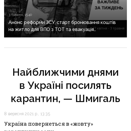
3 травня, 15:40
Анонс реформи ЗСУ, старт бронювання коштів
на житло для ВПО з ТОТ та евакуація
з Донеччини: важливе за тиждень
Найближчими днями
в Україні посилять
карантин, — Шмигаль
8 вересня 2021 р., 13:35
Україна повернеться в «жовту»