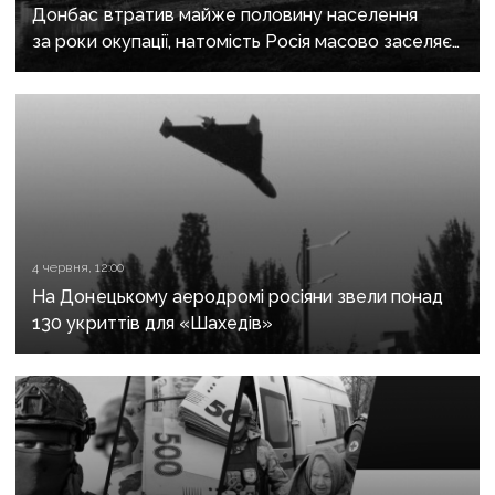
Донбас втратив майже половину населення
за роки окупації, натомість Росія масово заселяє
регіон своїми громадянами — ГУР
4 червня, 12:00
На Донецькому аеродромі росіяни звели понад
130 укриттів для «Шахедів»