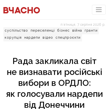
пʼятниця, 7 серпня 2026 р.
суспільство
переселенці
бізнес
війна
гранти
корупція
нардепи
відео
спецпроєкти
Рада закликала світ
не визнавати російські
вибори в ОРДЛО:
як голосували нардепи
від Донеччини