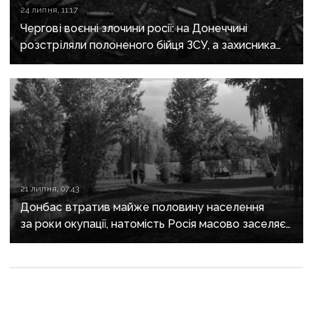
24 липня, 11:17
Чергові воєнні злочини росії: на Донеччині
розстріляли полоненого бійця ЗСУ, а захисника
Маріуполя відправили до колонії на 21 рік
21 липня, 07:43
Донбас втратив майже половину населення
за роки окупації, натомість Росія масово заселяє
регіон своїми громадянами — ГУР