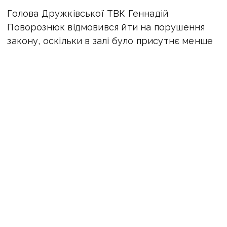
Голова Дружківської ТВК Геннадій
Поворознюк відмовився йти на порушення
закону, оскільки в залі було присутнє менше
половини депутатів. Тоді міський голова
надав слово члену ТВК Марині Семенченко,
яка повідомила про те, що обрані два нових
депутати — Олександр Шейко та Ірина Прус.
«Геннадій Поворознюк поінформував,
що ТВК не уповноважений Марину
Семенченко представляти виборчком, в тому
числі і на пленарному засіданні, тому будь-які
її заяви не мають офіційного характеру
і не можуть мати правових наслідків — тобто,
повноваження цих депутатів офіційно
не розпочалися, — говорить Павло