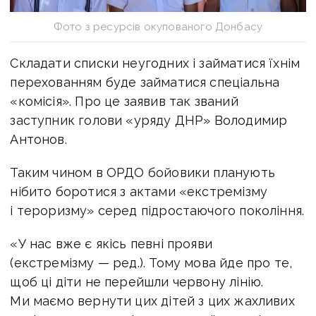
Фото з ресурсів окупованого Донбасу
Складати списки неугодних і займатися їхнім
перехованням буде займатися спеціальна
«комісія». Про це заявив так званий
заступник голови «уряду ДНР» Володимир
Антонов.
Таким чином в ОРДО бойовики планують
нібито боротися з актами «екстремізму
і тероризму» серед підростаючого покоління.
«У нас вже є якісь певні прояви
(екстремізму — ред.). Тому мова йде про те,
щоб ці діти не перейшли червону лінію.
Ми маємо вернути цих дітей з цих жахливих