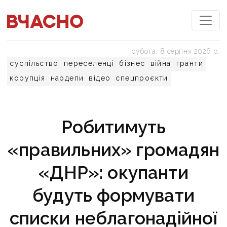
субота, 8 серпня 2026 р.
суспільство
переселенці
бізнес
війна
гранти
корупція
нардепи
відео
спецпроєкти
Робитимуть
«правильних» громадян
«ДНР»: окупанти
будуть формувати
списки неблагонадійної