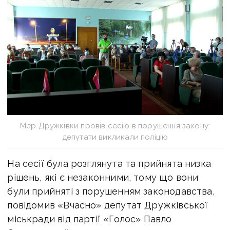
Мер Дружківки провів сесію в порушення закону:
депутати викликали поліцію
На сесії була розглянута та прийнята низка
рішень, які є незаконними, тому що вони
були прийняті з порушенням законодавства,
повідомив «Вчасно» депутат Дружківської
міськради від партії «Голос» Павло