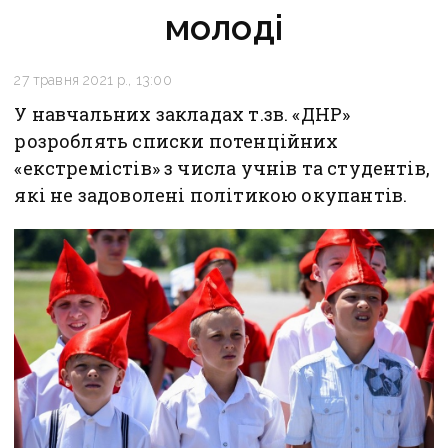
молоді
27 травня 2021 р., 13:00
У навчальних закладах т.зв. «ДНР»
розроблять списки потенційних
«екстремістів» з числа учнів та студентів,
які не задоволені політикою окупантів.