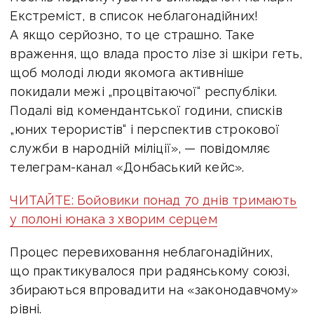
Екстреміст, в список неблагонадійних!
А якщо серйозно, то це страшно. Таке
враження, що влада просто лізе зі шкіри геть,
щоб молоді люди якомога активніше
покидали межі „процвітаючої“ республіки.
Подалі від комендантської години, списків
„юних терористів“ і перспектив строкової
служби в народній міліції», — повідомляє
телеграм-канал «Донбаський кейс».
ЧИТАЙТЕ: Бойовики понад 70 днів тримають
у полоні юнака з хворим серцем
Процес перевиховання неблагонадійних,
що практикувалося при радянському союзі,
збираються впровадити на «законодавчому»
рівні.