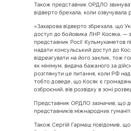
Також представник ОРДЛО звинуват
відверто брехала, коли озвучувала 
«Захарова відверто збрехала, що У
доступ до бойовика ЛНР Косяка, — з
представник Росії Кульмухаметов пі
надати консульський доступ до Кос
відреагувати на його заклик, тож го
як мінімум, видача бажаного за дійс
розглянути це питання, коли РФ над
тобто доведе, що Косяк є громадянин
озброєний, вів розвідку в зоні розве
Представник ОРДЛО зазначив, що д
представників міжнародних гуманіта
Також Сергій Гармаш повідомив, що 