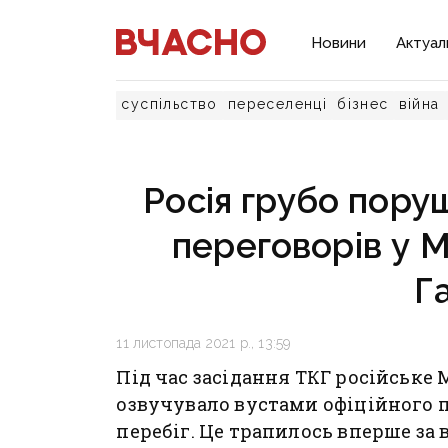
Новини
Актуал
суспільство
переселенці
бізнес
війна
Росія грубо пору
переговорів у 
Г
11 листопада 2021 р., 13:59
Під час засідання ТКГ російське 
озвучувало вустами офіційного п
перебіг. Це трапилось вперше за 