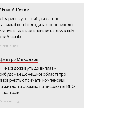
Віталій Новик
«Тварини чують вибухи раніше
та сильніше, ніж людина»: зоопсихолог
розповів, як війна впливає на домашніх
улюбленців
31 липня, 12:33
Дмитро Михальов
«Не всі доживуть до виплат»:
омбудсман Донецької області про
ймовірність отримати компенсації
за житло та реакцію на виселення ВПО
з шелтерів
16 червня, 11:39