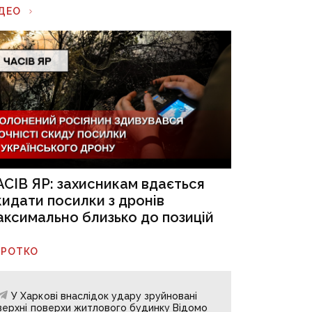
ІДЕО
АСІВ ЯР: захисникам вдається
кидати посилки з дронів
аксимально близько до позицій
ОРОТКО
У Харкові внаслідок удару зруйновані
верхні поверхи житлового будинку Відомо