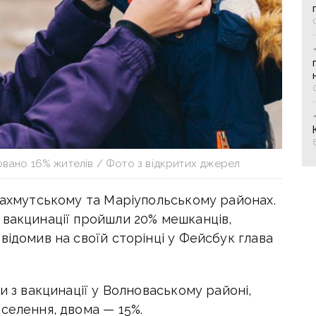
вано 16% жителів / Фото з відкритих джерел
 Бахмутському та Маріупольському районах.
 вакцинації пройшли 20% мешканців,
відомив на своїй сторінці у Фейсбук глава
и з вакцинації у Волноваському районі,
селення, двома — 15%.