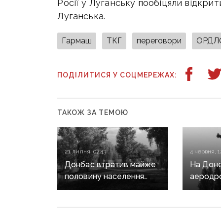
Росії у Луганську пообіцяли відкр
Луганська.
Гармаш
ТКГ
переговори
ОРДЛ
ПОДІЛИТИСЯ У СОЦМЕРЕЖАХ:
ТАКОЖ ЗА ТЕМОЮ
21 липня, 07:43
4 червня, 1
Донбас втратив майже
На Дон
половину населення
аеродро
за роки окупації,
понад 1
натомість Росія масово
«Шахед
заселяє регіон своїми