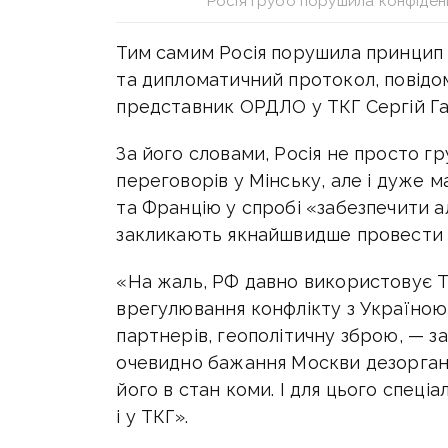
Росія грубо порушила конфіденц
Тим самим Росія порушила принцип 
та дипломатичний протокол, повідом
представник ОРДЛО у ТКГ Сергій Г
За його словами, Росія не просто г
переговорів у Мінську, але і дуже 
та Францію у спробі «забезпечити а
закликають якнайшвидше провести 
«На жаль, РФ давно використовує Т
врегулювання конфлікту з Україною,
партнерів, геополітичну зброю, — з
очевидно бажання Москви дезорган
його в стан коми. І для цього спеціа
і у ТКГ».