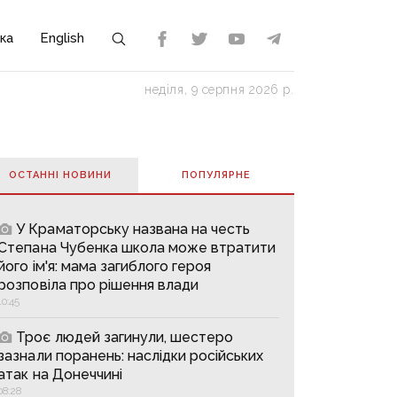
ка
English
неділя, 9 серпня 2026 р.
ОСТАННІ НОВИНИ
ПОПУЛЯРНE
У Краматорську названа на честь
Степана Чубенка школа може втратити
його ім'я: мама загиблого героя
розповіла про рішення влади
10:45
Троє людей загинули, шестеро
зазнали поранень: наслідки російських
атак на Донеччині
08:28