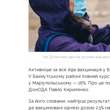
На Донеччині двома дозами вакцино
Активніше за все йде вакцинація у
У Бахмутському районі повний курс
у Маріупольському — 16%. Про це по
ДонОДА Павло Кириленко.
За його словами, найгірші результат
де вакциновані однією дозою 23% на