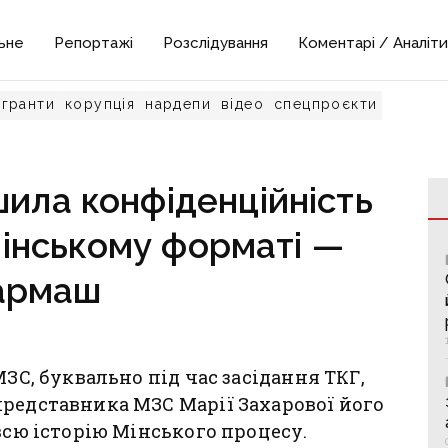
ьне
Репортажі
Розслідування
Коментарі / Аналіти
гранти
корупція
нардепи
відео
спецпроєкти
шила конфіденційність
Мінському форматі —
армаш
МЗС, буквально під час засідання ТКГ,
редставника МЗС Марії Захарової його
всю історію Мінського процесу.