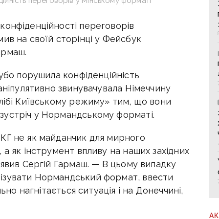
ійність переговорів у Мінському форматі
конфіденційності переговорів
ив на своїй сторінці у Фейсбук
армаш.
рубо порушила конфіденційність
маніпулятивно звинувачувала Німеччину
лібі Київському режиму» тим, що вони
зустріч у Нормандському форматі.
КГ не як майданчик для мирного
 а як інструмент впливу на наших західних
аявив Сергій Гармаш. — В цьому випадку
ізувати Нормандський формат, ввести
льно нагнітається ситуація і на Донеччині,
А