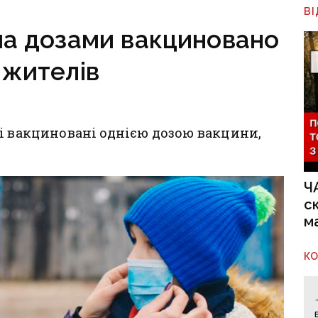
за тиждень
В
ма дозами вакциновано
 жителів
і вакциновані однією дозою вакцини,
Ч
с
м
К