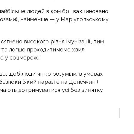
 найбільше людей віком 60+ вакциновано
дозами), найменше — у Маріупольському
ягнено високого рівня імунізації, тим
 та легше проходитимемо хвилі
о у соцмережі.
во, щоб люди чітко розуміли: в умовах
безпеки (який наразі є на Донеччині)
мають дотримуватися усі без винятку