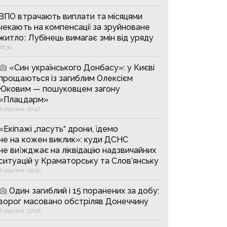
ВПО втрачають виплати та місяцями
чекають на компенсації за зруйноване
житло: Лубінець вимагає змін від уряду
06:30
«Син українського Донбасу»: у Києві
прощаються із загиблим Олексієм
Юковим — пошуковцем загону
«Плацдарм»
8 серпня, 10:47
«Екіпажі „пасуть“ дрони, їдемо
не на кожен виклик»: куди ДСНС
не виїжджає на ліквідацію надзвичайних
ситуацій у Краматорську та Слов’янську
8 серпня, 09:00
Один загиблий і 15 поранених за добу:
ворог масовано обстріляв Донеччину
8 серпня, 07:08