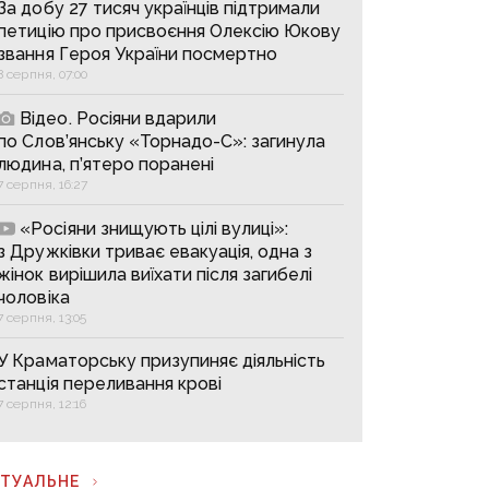
За добу 27 тисяч українців підтримали
петицію про присвоєння Олексію Юкову
звання Героя України посмертно
8 серпня, 07:00
Відео. Росіяни вдарили
по Слов’янську «Торнадо-С»: загинула
людина, п’ятеро поранені
7 серпня, 16:27
«Росіяни знищують цілі вулиці»:
з Дружківки триває евакуація, одна з
жінок вирішила виїхати після загибелі
чоловіка
7 серпня, 13:05
У Краматорську призупиняє діяльність
станція переливання крові
7 серпня, 12:16
КТУАЛЬНЕ