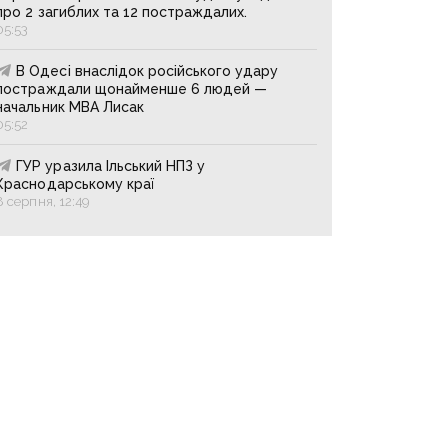
про 2 загиблих та 12 постраждалих.
05:53
В Одесі внаслідок російського удару
постраждали щонайменше 6 людей —
начальник МВА Лисак
05:52
ГУР уразила Ільський НПЗ у
Краснодарському краї
8 серпня, 12:49