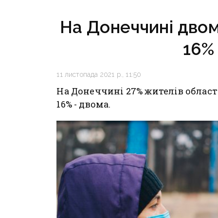
громадянами — ГУР
На Донеччині дво
16%
11 листопада 2021 р., 11:50
На Донеччині 27% жителів област
16% - двома.