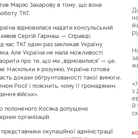
ив Марію Захарову в тому, що вона
Д
роботу ТКГ.
н
в
країна відмовилася надати консульський
р
аявив Сергій Гармаш. — Справді,
д час ТКГ один раз закликав Україну
Н
яка. Але Україна не мала можливості
з
ворити про те, що ми „відмовилися“ — це,
ж
не. Наскільки я розумію, Україна готова
асть докази обґрунтованості такої вимоги,
«
ом Росії і пояснить, чому її громадянин,
з
дення військ».
е
й
о полоненого Косяка допущено
с
рних організацій.
представники окупаційної адміністрації
КО