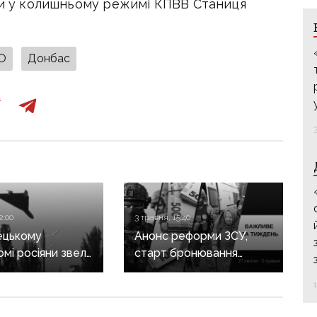
ити у колишньому режимі КПВВ Станиця
О
Донбас
2:00
3 травня, 15:40
ецькому
Анонс реформи ЗСУ,
мі росіяни звели
старт бронювання
30 укриттів для
коштів на житло для
ів»
ВПО з ТОТ та евакуація
з Донеччини: важливе