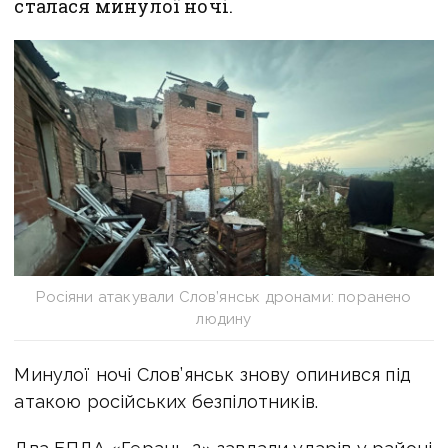
сталася минулої ночі.
Росіяни атакували Слов’янськ дронами: поранено
людину
Минулої ночі Слов’янськ знову опинився під
атакою російських безпілотників.