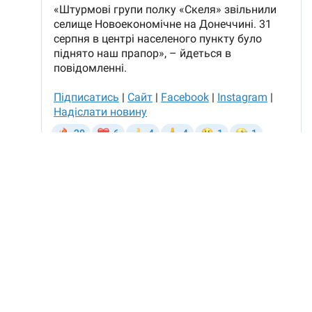
Оперативну інформацію про події
Донбасу публікуємо у телеграм-
каналі
t.me/vchasnoua
. Приєднуйтеся!
новини Донеччини
війна
новоекономічне