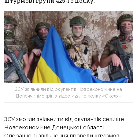
штурмові групи 425-го полку.
ЗСУ звільнили від окупантів Новоекономічне на
Донеччині/скрін з відео 425-го полку «Скеля»
ЗСУ змогли звільнити від окупантів селище
Новоекономічне Донецької області.
Операцію зі звільнення провели штурмові