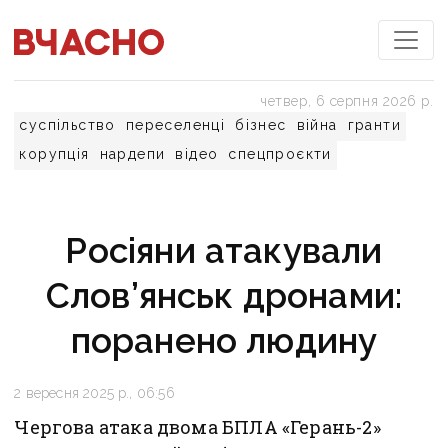
четвер, 6 серпня 2026 р.
суспільство
переселенці
бізнес
війна
гранти
корупція
нардепи
відео
спецпроєкти
Росіяни атакували
Слов’янськ дронами:
поранено людину
2 вересня 2025 р., 06:56
Чергова атака двома БПЛА «Герань-2»