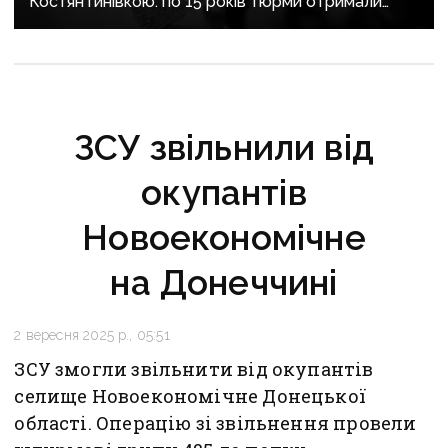
Костянтинівкою: по 15 років тюрми отримали
десятеро бойовиків, які воювали на боці рф
ЗСУ звільнили від
окупантів
Новоекономічне
на Донеччині
2 вересня 2025 р., 05:51
ЗСУ змогли звільнити від окупантів
селище Новоекономічне Донецької
області. Операцію зі звільнення провели