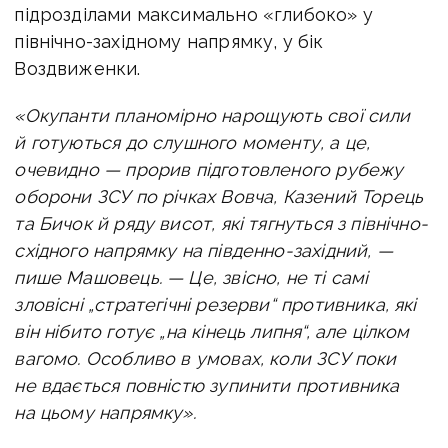
підрозділами максимально «глибоко» у
північно-західному напрямку, у бік
Воздвиженки.
«Окупанти п
ланомірно нарощують свої сили
й готуються до слушного моменту, а це,
очевидно — прорив підготовленого рубежу
оборони ЗСУ по річках Вовча, Казений Торець
та Бичок й ряду висот, які тягнуться з північно-
східного напрямку на південно-західний, —
пише Машовець. —
Це, звісно, не ті самі
зловісні „стратегічні резерви“ противника, які
він нібито готує „на кінець липня“, але цілком
вагомо. Особливо в умовах, коли ЗСУ поки
не вдається повністю зупинити противника
на цьому напрямку».