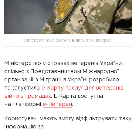
Ілюстративне фото з відкритих джерел
Міністерство у справах ветеранів України
спільно з Представництвом Міжнародної
організації з Міграції в Україні розробило
та запустило
е-Карту послуг для ветеранів
війни в громадах
. Е-Карта доступна
на платформі
е-Ветеран
.
Користувачі мають змогу відфільтрувати таку
інформацію за: