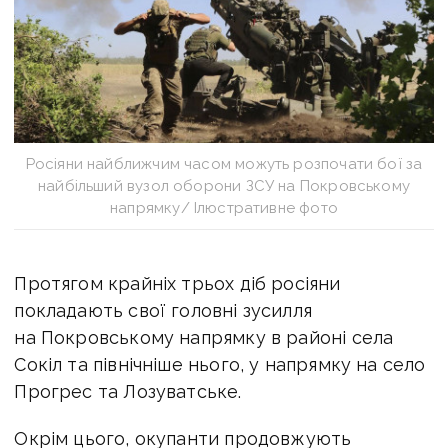
Росіяни найближчим часом можуть розпочати бої за
найбільший вузол оборони ЗСУ на Покровському
напрямку/ Ілюстративне фото
Протягом крайніх трьох діб росіяни
покладають свої головні зусилля
на Покровському напрямку в районі села
Сокіл та північніше нього, у напрямку на село
Прогрес та Лозуватське.
Окрім цього, окупанти продовжують