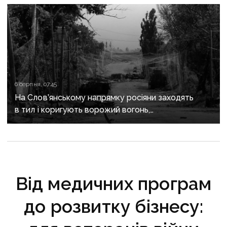
6 серпня, 07:45
На Слов’янському напрямку росіяни заходять
в тил і коригують ворожий вогонь,
на Краматорському «промацують» слабкі
ділянки
Від медичних програм
до розвитку бізнесу: