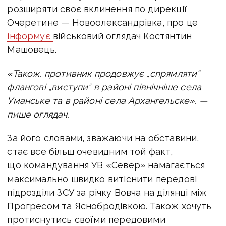
розширяти своє вклинення по дирекції
Очеретине — Новоолександрівка, про це
інформує
військовий оглядач Костянтин
Машовець.
«Також, противник продовжує „спрямляти“
флангові „виступи“ в районі північніше села
Уманське та в районі села Архангельске», —
пише оглядач.
За його словами, зважаючи на обставини,
стає все більш очевидним той факт,
що командування УВ «Север» намагається
максимально швидко витіснити передові
підрозділи ЗСУ за річку Вовча на ділянці між
Прогресом та Яснобродівкою. Також хочуть
протиснутись своїми передовими