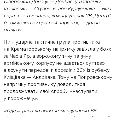
Сіверський Донець — Донбас, у напрямку
Іванівське — Ступочки, або Курдюмівка — Біла
Гора, так, очевидно, командування УВ „Центр“
й замислиться про цей варіант», — додає
оглядач.
Нині ударна тактична група противника
на Краматорському напрямку зав’язла у боях
за Часів Яр, а ворожому 1-му та 3-му
армійському корпусу не вдається суттєво
відсунути передові підрозділи ЗСУ із рубежу
Кліщіївка — Андріївка. Тому на Покровському
напрямку противнику доводиться
продовжувати свої спроби «наступати
у порожнечу».
«Однак рано чи пізно, командуванню УВ