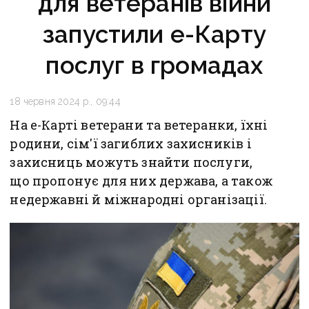
для ветеранів війни
запустили е-Карту
послуг в громадах
18 червня 2024 р., 09:44
На е-Карті ветерани та ветеранки, їхні
родини, сім'ї загиблих захисників і
захисниць можуть знайти послуги,
що пропонує для них держава, а також
недержавні й міжнародні організації.