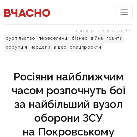
пʼятниця, 7 серпня 2026 р.
суспільство
переселенці
бізнес
війна
гранти
корупція
нардепи
відео
спецпроєкти
Росіяни найближчим
часом розпочнуть бої
за найбільший вузол
оборони ЗСУ
на Покровському