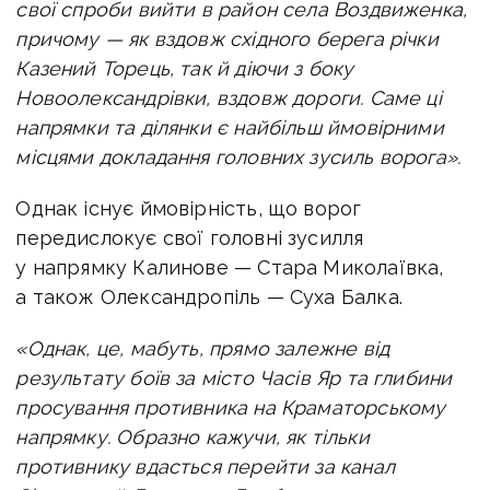
свої спроби вийти в район села Воздвиженка,
причому — як вздовж східного берега річки
Казений Торець, так й діючи з боку
Новоолександрівки, вздовж дороги.
Саме ці
напрямки та ділянки є найбільш ймовірними
місцями докладання головних зусиль ворога».
Однак існує ймовірність, що ворог
передислокує свої головні зусилля
у напрямку Калинове — Стара Миколаївка,
а також Олександропіль — Суха Балка.
«Однак, це, мабуть, прямо залежне від
результату боїв за місто Часів Яр та глибини
просування противника на Краматорському
напрямку. Образно кажучи, як тільки
противнику вдасться перейти за канал