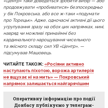
«Центр» таки доведеться зробити вибір — або
продовжувати «пробиватися» безпосередньо
у бік Покровська, або все ж-таки «подумати
про Торецьк». Адже, одночасні активні дії цього
угрупування зразу на обох цих напрямках, нині,
навряд чи можливі принаймні без
кардинального нарощування чисельного
та якісного складу сил УВ «Центр», —
підсумував Машовець.
ЧИТАЙТЕ ТАКОЖ:
«Росіяни активно
наступають піхотою, ворожа артилерія
не вщухає ні на мить» — Покровський
напрямок залишається найгарячішим
Оперативну інформацію про події
Донбасу публікуємо у телеграм-