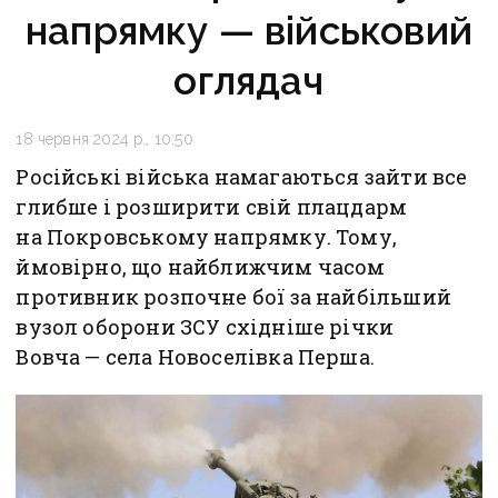
напрямку — військовий
оглядач
18 червня 2024 р., 10:50
Російські війська намагаються зайти все
глибше і розширити свій плацдарм
на Покровському напрямку. Тому,
ймовірно, що найближчим часом
противник розпочне бої за найбільший
вузол оборони ЗСУ східніше річки
Вовча — села Новоселівка Перша.