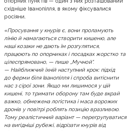
опорних пунктів — один з них розташований
східніше Іванопілля, в якому фіксувалися
росіяни.
«Просування у кнурів є, вони проламують
лінію й намагаються створити кишеню, але
наші козаки не дають їм розгулятися,
працюють по опорниках і посадках жорстко та
цілеспрямовано, — пише „Мучной“.
—
Найближчий їхній наступний крок: підхід
до ферми біля Іванопілля і спроба витіснити
нас з сірої зони. Якщо ми лишимося у цій
кишені, то тримати оборону там буде вкрай
важко, обмежена логістика і маса ворожих
дронів у повітрі роблять позицію вразливою.
Тому реалістичний варіант — перегрупуватися
на вигідніші рубежі, відрізати кнурів від