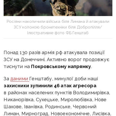
Росіяни накопичили війська біля Лимана й атакували
ЗСУ колоною бронетехніки біля Добропілля/
Ілюстративне фото ФБ Генштаб
Понад 130 разів армія рф атакувала позиції
ЗСУ на Донеччині. Активно ворог продовжує
тиснути на
Покровському напрямку
.
За
даними
Генштабу, минулої доби
наші
захисники зупинили 46 атак агресора
в районах населених пунктів Володимирівка,
Никанорівка, Сухецьке, Миролюбівка, Нове
Шахове, Іванівка, Родинське, Червоний
Лиман, Мирноград, Новоекономічне, Лисівка,