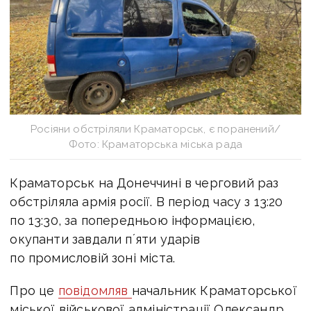
Росіяни обстріляли Краматорськ, є поранений/
Фото: Краматорська міська рада
Краматорськ на Донеччині в черговий раз
обстріляла армія росії.
В період часу з 13:20
по 13:30, за попередньою інформацією,
окупанти завдали пʼяти ударів
по промисловій зоні міста.
Про це
повідомляв
н
ачальник Краматорської
міської військової адміністрації Олександр