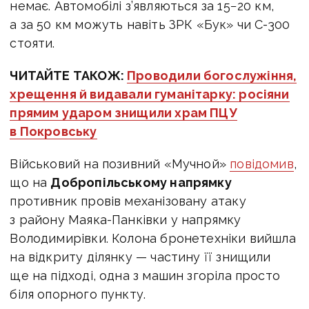
немає. Автомобілі з’являються за 15−20 км,
а за 50 км можуть навіть ЗРК «Бук» чи С-300
стояти.
ЧИТАЙТЕ ТАКОЖ:
Проводили богослужіння,
хрещення й видавали гуманітарку: росіяни
прямим ударом знищили храм ПЦУ
в Покровську
Військовий на позивний «Мучной»
повідомив
,
що на
Добропільському напрямку
п
ротивник провів механізовану атаку
з району Маяка-Панківки у напрямку
Володимирівки. Колона бронетехніки вийшла
на відкриту ділянку — частину її знищили
ще на підході, одна з машин згоріла просто
біля опорного пункту.