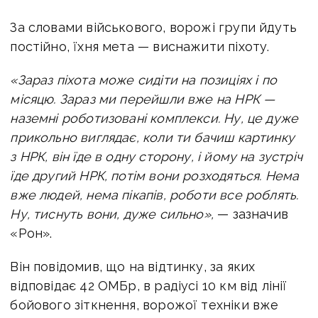
За
словами військового, ворожі групи йдуть
постійно, їхня мета — виснажити піхоту.
«Зараз піхота може сидіти на позиціях і по
місяцю. Зараз ми перейшли вже на НРК —
наземні роботизовані комплекси. Ну, це дуже
прикольно виглядає, коли ти бачиш картинку
з НРК, він їде в одну сторону, і йому на зустріч
їде другий НРК, потім вони розходяться. Нема
вже людей, нема пікапів, роботи все роблять.
Ну, тиснуть вони, дуже сильно»,
— зазначив
«Рон».
Він повідомив, що на відтинку, за яких
відповідає 42 ОМБр, в радіусі 10 км від лінії
бойового зіткнення, ворожої техніки вже