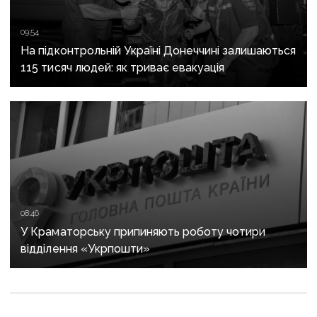
09:54
На підконтрольній Україні Донеччині залишаються
115 тисяч людей: як триває евакуація
08:46
У Краматорську припиняють роботу чотири
відділення «Укрпошти»