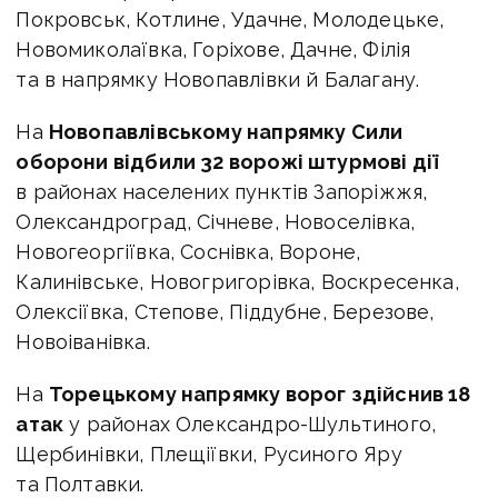
Покровськ, Котлине, Удачне, Молодецьке,
Новомиколаївка, Горіхове, Дачне, Філія
та в напрямку Новопавлівки й Балагану.
На
Новопавлівському напрямку Сили
оборони відбили 32 ворожі штурмові дії
в районах населених пунктів Запоріжжя,
Олександроград, Січневе, Новоселівка,
Новогеоргіївка, Соснівка, Вороне,
Калинівське, Новогригорівка, Воскресенка,
Олексіївка, Степове, Піддубне, Березове,
Новоіванівка.
На
Торецькому напрямку ворог здійснив 18
атак
у районах Олександро-Шультиного,
Щербинівки, Плещіївки, Русиного Яру
та Полтавки.