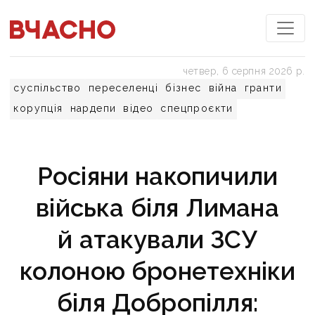
четвер, 6 серпня 2026 р.
суспільство
переселенці
бізнес
війна
гранти
корупція
нардепи
відео
спецпроєкти
Росіяни накопичили
війська біля Лимана
й атакували ЗСУ
колоною бронетехніки
біля Добропілля: