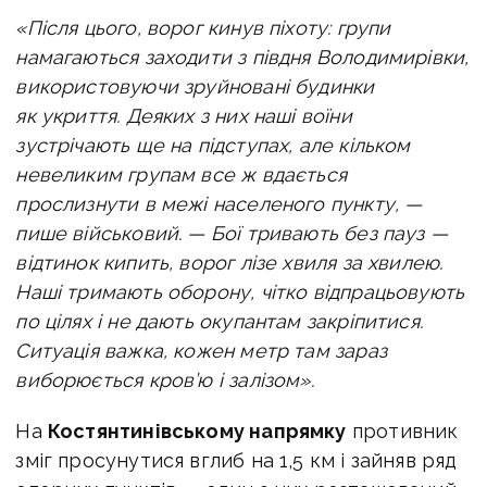
«Після цього, ворог кинув піхоту: групи
намагаються заходити з півдня Володимирівки,
використовуючи зруйновані будинки
як укриття. Деяких з них наші воїни
зустрічають ще на підступах, але кільком
невеликим групам все ж вдається
прослизнути в межі населеного пункту, —
пише військовий. —
Бої тривають без пауз —
відтинок кипить, ворог лізе хвиля за хвилею.
Наші тримають оборону, чітко відпрацьовують
по цілях і не дають окупантам закріпитися.
Ситуація важка, кожен метр там зараз
виборюється кров’ю і залізом».
На
Костянтинівському напрямку
противник
зміг просунутися вглиб на 1,5 км і зайняв ряд