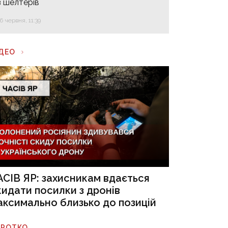
з шелтерів
16 червня, 11:39
ІДЕО
АСІВ ЯР: захисникам вдається
кидати посилки з дронів
аксимально близько до позицій
ОРОТКО