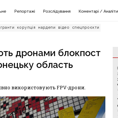
ьне
Репортажі
Розслідування
Коментарі / Аналіти
гранти
корупція
нардепи
відео
спецпроєкти
ють дронами блокпост
Донецьку область
ивно використовують FPV-дрони.