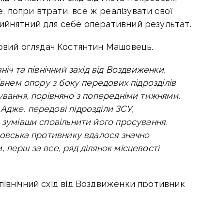
 попри втрати, все ж реалізувати свої
рийнятний для себе оперативний результат.
овий оглядач Костянтин Машовець.
ніч та північний захід від Воздвиженки,
івнем опору з боку передових підрозділів
ування, порівняно з попередніми тижнями,
Адже, передові підрозділи ЗСУ,
 зумівши сповільнити його просування.
ровська противнику вдалося значно
 перш за все, ряд ділянок місцевості
північний схід від Воздвиженки противник
ксандропіль — Зоря та Стара