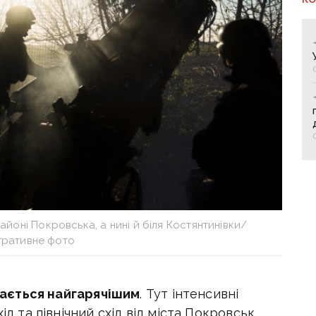
айоні Покровська, а нині й біля Костянтинівки/
тративне фото
ається найгарячішим
. Тут і
нтенсивні
ід та північний схід від міста Покровськ,