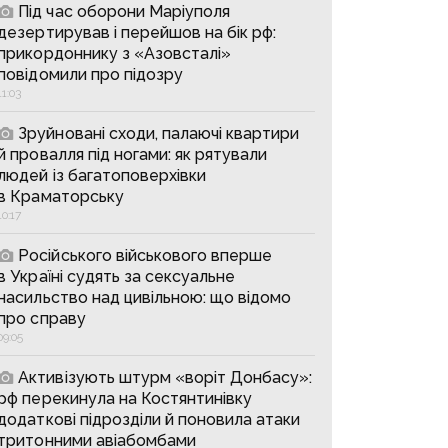
Під час оборони Маріуполя
дезертирував і перейшов на бік рф:
прикордоннику з «Азовсталі»
повідомили про підозру
11:03
Зруйновані сходи, палаючі квартири
й провалля під ногами: як рятували
людей із багатоповерхівки
в Краматорську
10:17
Російського військового вперше
в Україні судять за сексуальне
насильство над цивільною: що відомо
про справу
09:05
Активізують штурм «воріт Донбасу»:
рф перекинула на Костянтинівку
додаткові підрозділи й поновила атаки
тритонними авіабомбами