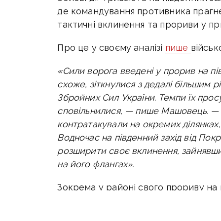
де командування противника прагне,
тактичні вклинення та прориви у п
Про це у своєму аналізі
пише
військ
«Сили ворога введені у прорив на пів
схоже, зіткнулися з дедалі більшим р
Збройних Сил України. Темпи їх прос
сповільнилися, — пише Машовець. — 
контратакували на окремих ділянках,
Водночас на південний захід від Пок
розширити своє вклинення, зайнявши,
на його флангах».
Зокрема у районі свого прориву на 
продовжував наступ у напрямку Оле
Миколаївка — Зоря.