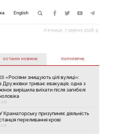
ка
English
пʼятниця, 7 серпня 2026 р.
ОСТАННІ НОВИНИ
ПОПУЛЯРНE
«Росіяни знищують цілі вулиці»:
з Дружківки триває евакуація, одна з
жінок вирішила виїхати після загибелі
чоловіка
13:05
У Краматорську призупиняє діяльність
станція переливання крові
12:16