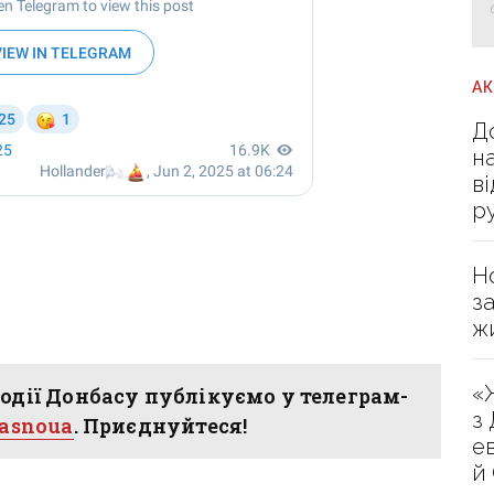
А
Д
н
в
р
Н
з
ж
«
одії Донбасу публікуємо у телеграм-
з
hasnoua
. Приєднуйтеся!
е
й