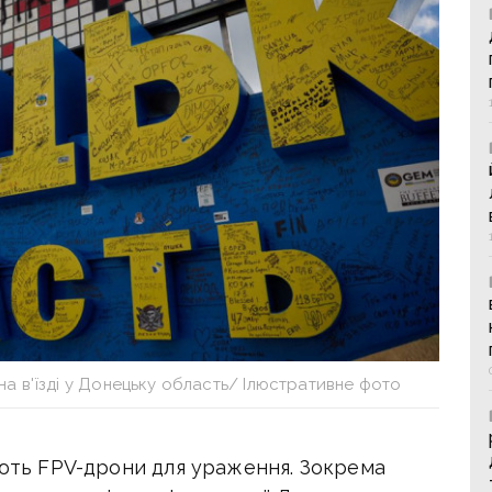
а в'їзді у Донецьку область/ Ілюстративне фото
ають FPV-дрони для ураження. Зокрема