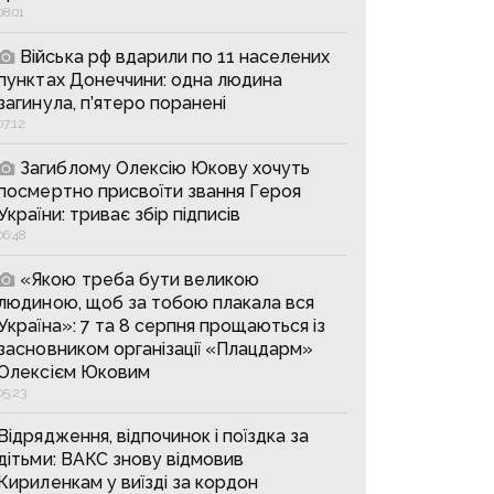
08:01
Війська рф вдарили по 11 населених
пунктах Донеччини: одна людина
загинула, п’ятеро поранені
07:12
Загиблому Олексію Юкову хочуть
посмертно присвоїти звання Героя
України: триває збір підписів
06:48
«Якою треба бути великою
людиною, щоб за тобою плакала вся
Україна»: 7 та 8 серпня прощаються із
засновником організації «Плацдарм»
Олексієм Юковим
05:23
Відрядження, відпочинок і поїздка за
дітьми: ВАКС знову відмовив
Кириленкам у виїзді за кордон