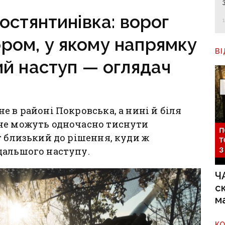
или про підозру
остянтинівка: ворог
ром, у якому напрямку
В
й наступ — оглядач
 в районі Покровська, а нині й біля
не можуть одночасно тиснути
г близький до рішення, куди ж
дальшого наступу.
Ч
с
м
К