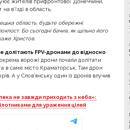
куює жителів прифронтової Донеччини,
на в'їзді в область.
ецька область, будьте обережні.
кпост. Бо сьогодні бачив, як щільно його
каже Христов.
вже долітають FPV-дронами до відносно
Зокрема ворожі дрони почали долітати
а в саме місто Краматорськ. Там дрон
ів. А у Слов’янську один із дронів влучив
ека не завжди приходить з неба»:
ілотниками для ураження цілей