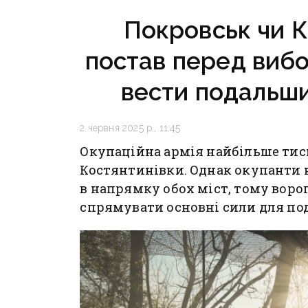
повідом
Покровськ чи К
постав перед вибо
вести подальши
2 червня 2025 р., 11:45
Окупаційна армія найбільше тисне
Костянтинівки. Однак окупанти 
в напрямку обох міст, тому воро
спрямувати основні сили для по