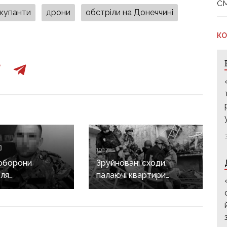
с
окупанти
дрони
обстріли на Донеччині
КО
10:17
 оборони
Зруйновані сходи,
ля
палаючі квартири
рував і
й провалля під ногами:
в на бік рф:
як рятували людей із
доннику
багатоповерхівки
сталі»
в Краматорську