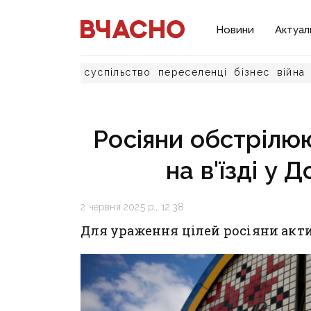
Новини
Актуал
суспільство
переселенці
бізнес
війна
Росіяни обстрілю
на в'їзді у 
2 червня 2025 р., 12:38
Для ураження цілей росіяни акт