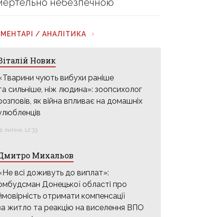
мертельно небезпечною
МЕНТАРІ / АНАЛІТИКА
Віталій Новик
«Тварини чують вибухи раніше
та сильніше, ніж людина»: зоопсихолог
розповів, як війна впливає на домашніх
улюбленців
31 липня, 12:33
Дмитро Михальов
«Не всі доживуть до виплат»:
омбудсман Донецької області про
ймовірність отримати компенсації
за житло та реакцію на виселення ВПО