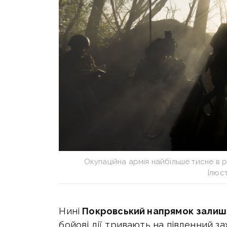
Окупаційна армія найбільше тисне в р
Ілюс
Нині
Покровський напрямок
залиш
бойові дії тривають на південний зах