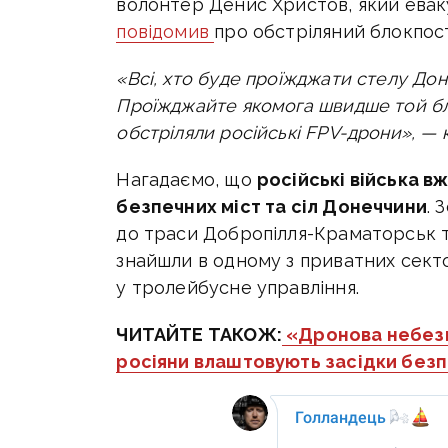
волонтер Денис Христов, який ева
повідомив
про обстріляний блокпост 
«Всі, хто буде проїжджати стелу Дон
Проїжджайте якомога швидше той бло
обстріляли російські FPV-дрони», — 
Нагадаємо, що
російські війська 
безпечних міст та сіл Донеччини
. 
до траси Добропілля-Краматорськ т
знайшли в одному з приватних сектор
у тролейбусне управління.
ЧИТАЙТЕ ТАКОЖ:
«Дронова небезп
росіяни влаштовують засідки безп