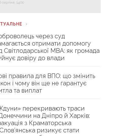
6 серпня, 14:00
КТУАЛЬНЕ
оброволець через суд
амагається отримати допомогу
ід Світлодарської МВА: як громада
уйнує довіру до влади
ові правила для ВПО: що змінить
акон і чому він ще не гарантує
итла та виплат
Ждуни» перекривають траси
 Донеччини на Дніпро й Харків:
вакуація з Краматорська
 Слов’янська ризикує стати