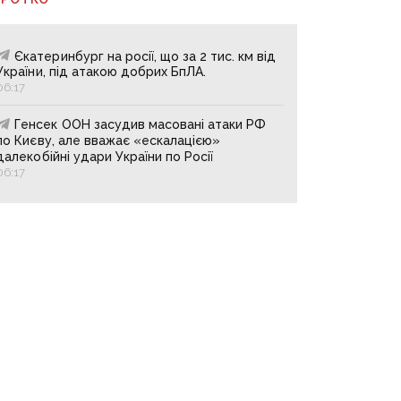
Єкатеринбург на росії, що за 2 тис. км від
України, під атакою добрих БпЛА.
06:17
Генсек ООН засудив масовані атаки РФ
по Києву, але вважає «ескалацією»
далекобійні удари України по Росії
06:17