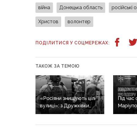
війна
Донецька область
російські 
Христов
волонтер
ПОДІЛИТИСЯ У СОЦМЕРЕЖАХ:
ТАКОЖ ЗА ТЕМОЮ
13:05
11:03
«Росіяни знищують цілі
Під час
вулиці»: з Дружківки
Маріупо
триває евакуація, одна з
дезерти
жінок вирішила виїхати
перейшо
після загибелі чоловіка
прикор
з «Азов