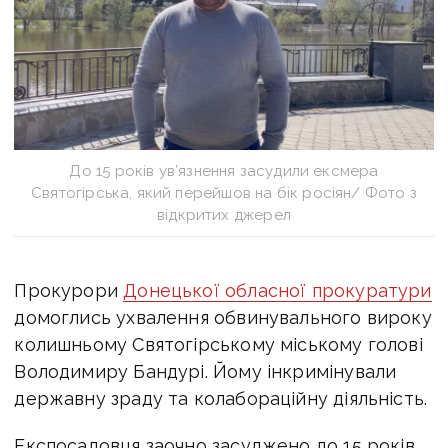
До 15 років ув’язнення засудили ексмера
Святогірська, який перейшов на бік росіян/ Фото з
відкритих джерел
Прокурори
Донецької обласної прокуратури
домоглись ухвалення обвинувального вироку
колишньому Святогірському міському голові
Володимиру Бандурі. Йому інкримінували
державну зраду та колабораційну діяльність.
Експосадовця заочно засуджено до 15 років