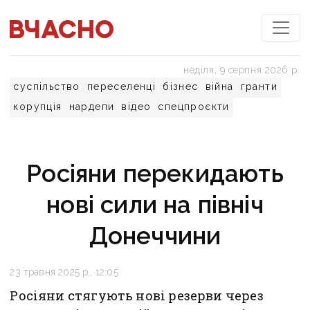
неділя, 9 серпня 2026 р.
суспільство
переселенці
бізнес
війна
гранти
корупція
нардепи
відео
спецпроєкти
Росіяни перекидають
нові сили на північ
Донеччини
23 травня 2025 р., 12:05
Росіяни стягують нові резерви через