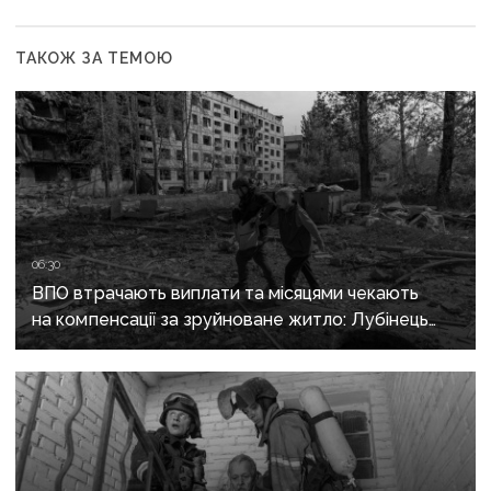
ТАКОЖ ЗА ТЕМОЮ
06:30
ВПО втрачають виплати та місяцями чекають
на компенсації за зруйноване житло: Лубінець
вимагає змін від уряду