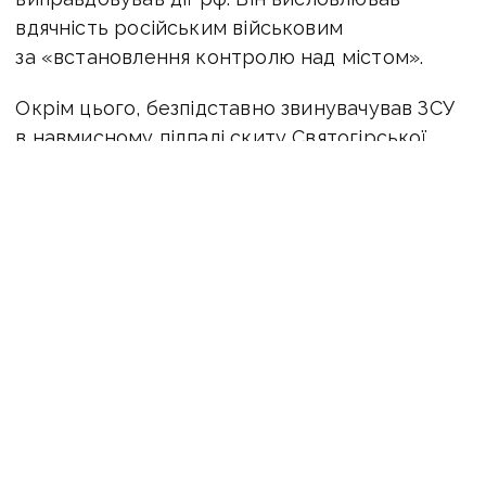
вдячність російським військовим
за «встановлення контролю над містом».
Окрім цього, безпідставно звинувачував ЗСУ
в навмисному підпалі скиту Святогірської
лаври.
«Нагородою» за підривну діяльність проти
України стало призначення колаборанта
на псевдопосаду голови Святогірська.
Отримавши так звані владні повноваження,
зрадник допомагав окупантам
встановлювати і «легітимізувати» злочинну
владу на території міста.
ЧИТАЙТЕ ТАКОЖ:
Митрополита Свято-
Успенської Святогірської лаври Арсенія