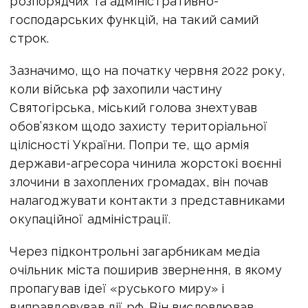
розпорядчих та адміністративно-
господарських функцій, на такий самий
строк.
Зазначимо, що на початку червня 2022 року,
коли війська рф захопили частину
Святогірська, міський голова знехтував
обов’язком щодо захисту територіальної
цілісності України. Попри те, що армія
держави-агресора чинила жорстокі воєнні
злочини в захоплених громадах, він почав
налагоджувати контакти з представниками
окупаційної адміністрації.
Через підконтрольні загарбникам медіа
очільник міста поширив звернення, в якому
пропагував ідеї «руського миру» і
виправдовував дії рф. Він висловлював