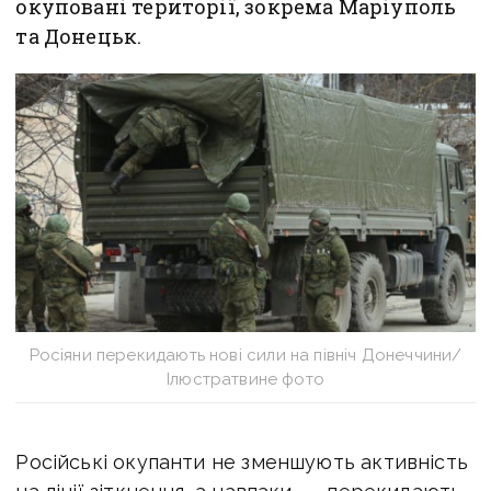
окуповані території, зокрема Маріуполь
та Донецьк.
Росіяни перекидають нові сили на північ Донеччини/
Ілюстратвине фото
Російські окупанти не зменшують активність