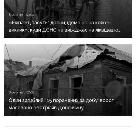
8 серпня, 09:00
«Екіпажі „пасуть“ дрони, їдемо не на кожен
виклик»: куди ДСНС не виїжджає на ліквідацію
надзвичайних ситуацій у Краматорську
та Слов’янську
8 серпня, 07:08
Один загиблий і 15 поранених за добу: ворог
масовано обстріляв Донеччину