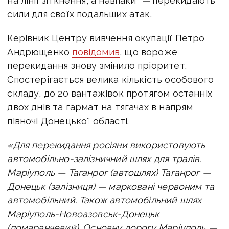
на лінії зіткнення, а навпаки
—
перекидають
сили для своїх подальших атак.
Керівник Центру вивчення окупації Петро
Андрющенко
повідомив
, що вороже
перекидання знову змінило пріоритет.
Спостерігається велика кількість особового
складу, до 20 вантажівок протягом останніх
двох днів та гармат на тягачах в напрям
півночі Донецької області.
«Для перекидання росіяни використовують
автомобільно-залізничний шлях для тралів.
Маріуполь — Таганрог (автошлях) Таганрог —
Донецьк (залізниця) — марковані червоним та
автомобільний. Також автомобільний шлях
Маріуполь-Новоазовськ-Донецьк
(помаранчевий).
Основну дорогу Маріуполь —