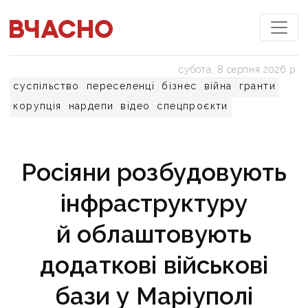
субота, 8 серпня 2026 р.
суспільство
переселенці
бізнес
війна
гранти
корупція
нардепи
відео
спецпроєкти
Росіяни розбудовують
інфраструктуру
й облаштовують
додаткові військові
бази у Маріуполі