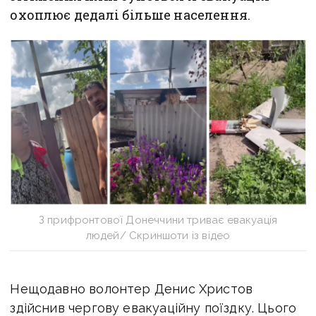
охоплює дедалі більше населення.
З прифронтової Донеччини триває евакуація
людей/ Скриншоти із відео
Нещодавно волонтер Денис Христов
здійснив чергову евакуаційну поїздку. Цього