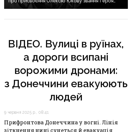
про присвоєння Олексію Юкову звання Героя
України посмертно
ВІДЕО. Вулиці в руїнах,
а дороги всипані
ворожими дронами:
з Донеччини евакуюють
людей
9 червня 2025 р., 08:41
Прифронтова Донеччина у вогні. Лінія
зіткнення нині сунеться й евакуація