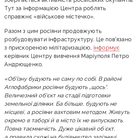
Тут за інформацією Центра роблять
справжнє «військове містечко».
Разом з цим росіяни продовжують
розбудовувати інфраструктуру.
Це пов’язано
з прискореною мілітаризацією,
інформує
керівник Центру вивчення Маріуполя Петро
Андрющенко.
«Об'їзну будують не саму по собі. В районі
Аглофабрики росіяни будують „щось“.
Величезний об'єкт на стадії підготовки
земельної ділянки. Ба більше, будують не
місцеві, а росіяни вахтовим методом. Живуть
окремо в таборі й в місто їх не випускають.
Повна таємничість. Дуже цікавий обʼєкт,
а правила схожі на будівництво залізниці