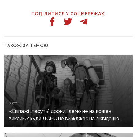
ПОДІЛИТИСЯ У СОЦМЕРЕЖАХ:
ТАКОЖ ЗА ТЕМОЮ
09:00
«Екіпажі „пасуть“ дрони, їдемо не на кожен
виклик»: куди ДСНС не виїжджає на ліквідацію
надзвичайних ситуацій у Краматорську
та Слов’янську