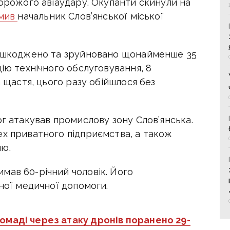
ворожого авіаудару. Окупанти скинули на
омив
начальник Слов’янської міської
 пошкоджено та зруйновано щонайменше 35
цію технічного обслуговування, 8
а щастя, цього разу обійшлося без
ог атакував промислову зону Слов’янська.
ех приватного підприємства, а також
лю.
мав 60-річний чоловік. Його
дної медичної допомоги.
ромаді через атаку дронів поранено 29-