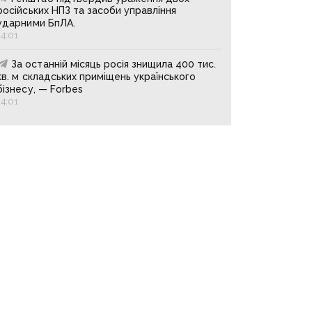
російських НПЗ та засоби управління
ударними БпЛА.
14:01
За останній місяць росія знищила 400 тис.
кв. м складських приміщень українського
бізнесу, — Forbes
14:01