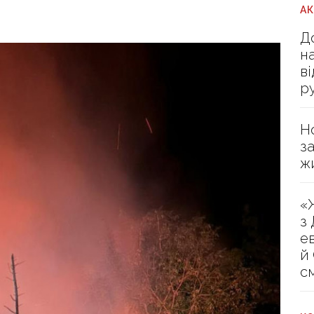
А
Д
н
в
р
Н
з
ж
«
з
е
й
с