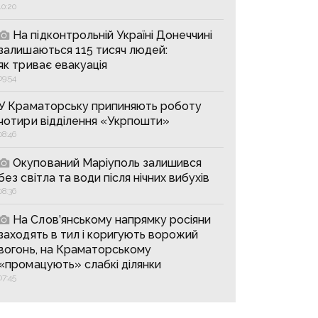
10:20
На підконтрольній Україні Донеччині
залишаються 115 тисяч людей:
як триває евакуація
09:54
У Краматорську припиняють роботу
чотири відділення «Укрпошти»
08:46
Окупований Маріуполь залишився
без світла та води після нічних вибухів
08:36
На Слов’янському напрямку росіяни
заходять в тил і коригують ворожий
вогонь, на Краматорському
«промацують» слабкі ділянки
07:45