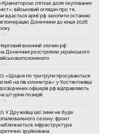
«Краматорськ спіткає доля окупованих
міст»: військовий оглядач про те,
чи вдасться армії рф захопити останню
агломерацію Донеччини до кінця 2026
року
13:20
Черговий воєнний злочин рф:
на Донеччині розстріляли українського
військовополоненого
12:43
«Щодня по три групи просуваються
вглиб на пів кілометра»: у Костянтинівці
досвідчених офіцерів рф відправляють
на штурми позицій
11:35
У Дружківці цієї зими не буде
опалювального сезону: фронт
наближається, інфраструктура
критично зруйнована