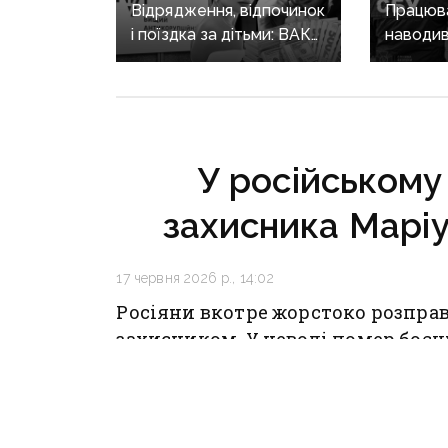
Відрядження, відпочинок
Працюва
і поїздка за дітьми: ВАКС
наводив
знову відмовив
на позиц
Кириленкам у виїзді
священн
за кордон
єпархії 
років
У російському
захисника Марі
17 червня 2026 р., 14:02
Росіяни вкотре жорстоко розпра
захисником. У неволі помер боєц