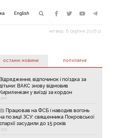
ка
English
четвер, 6 серпня 2026 р.
ОСТАННІ НОВИНИ
ПОПУЛЯРНE
Відрядження, відпочинок і поїздка за
дітьми: ВАКС знову відмовив
Кириленкам у виїзді за кордон
14:00
Працював на ФСБ і наводив вогонь
на позиції ЗСУ: священника Покровської
єпархії засудили до 15 років
13:53