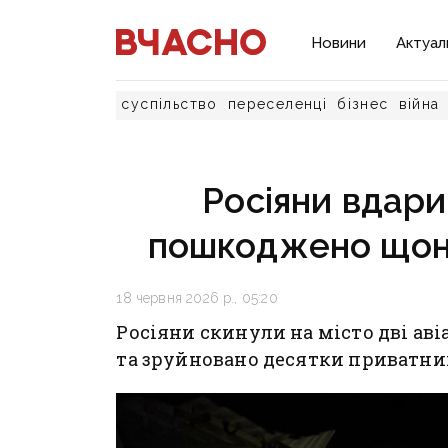
Новини
Актуал
суспільство
переселенці
бізнес
війна
Росіяни вдари
пошкоджено щон
18 червня 2026 р., 05:20
Росіяни скинули на місто дві ав
та зруйновано десятки приватних