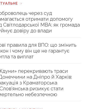
КТУАЛЬНЕ
оброволець через суд
амагається отримати допомогу
ід Світлодарської МВА: як громада
уйнує довіру до влади
ові правила для ВПО: що змінить
акон і чому він ще не гарантує
итла та виплат
Ждуни» перекривають траси
 Донеччини на Дніпро й Харків:
вакуація з Краматорська
 Слов’янська ризикує стати
мертельно небезпечною