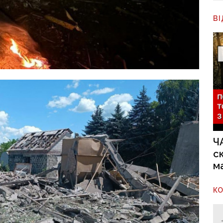
В
Ч
с
м
К