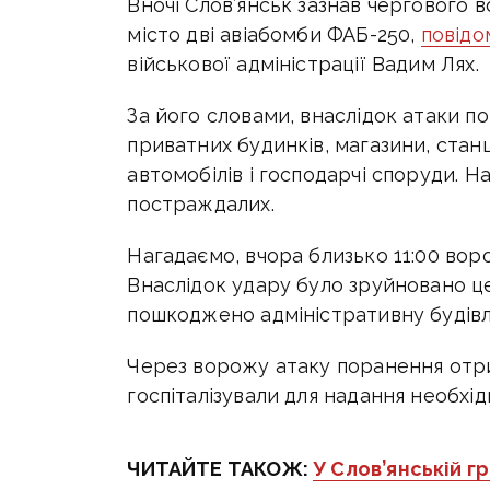
Вночі Слов’янськ зазнав чергового 
місто дві авіабомби ФАБ-250,
повід
військової адміністрації Вадим Лях.
За його словами, внаслідок атаки
приватних будинків, магазини, стан
автомобілів і господарчі споруди. Н
постраждалих.
Нагадаємо, вчора близько 11:00 вор
Внаслідок удару було зруйновано ц
пошкоджено адміністративну будів
Через ворожу атаку поранення отри
госпіталізували для надання необхі
ЧИТАЙТЕ ТАКОЖ:
У Слов’янській г