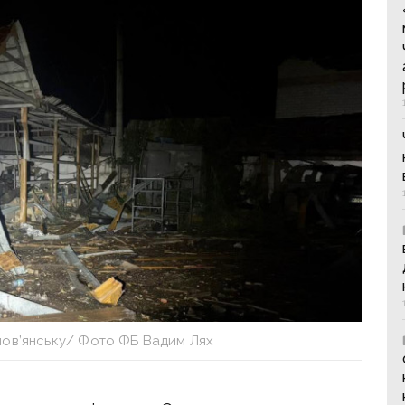
лов’янську/ Фото ФБ Вадим Лях