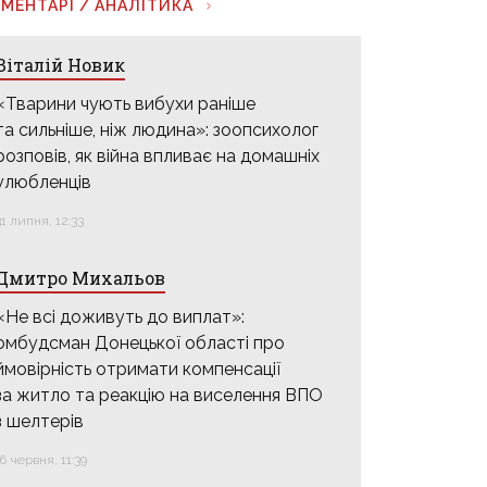
МЕНТАРІ / АНАЛІТИКА
Віталій Новик
«Тварини чують вибухи раніше
та сильніше, ніж людина»: зоопсихолог
розповів, як війна впливає на домашніх
улюбленців
31 липня, 12:33
Дмитро Михальов
«Не всі доживуть до виплат»:
омбудсман Донецької області про
ймовірність отримати компенсації
за житло та реакцію на виселення ВПО
з шелтерів
16 червня, 11:39