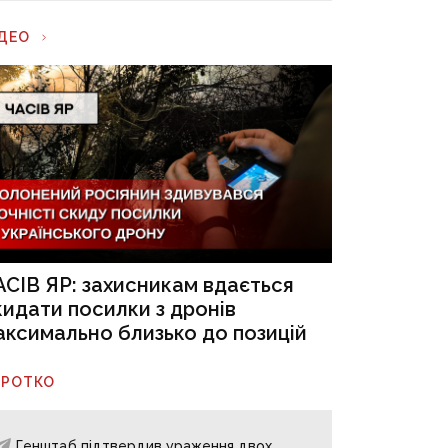
ІДЕО
АСІВ ЯР: захисникам вдається
кидати посилки з дронів
аксимально близько до позицій
ОРОТКО
Генштаб підтвердив ураження двох