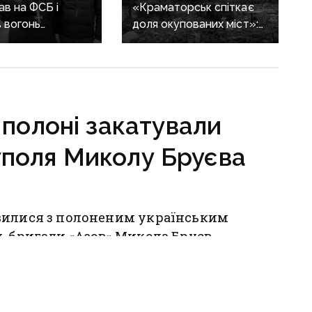
в на ФСБ і
«Краматорськ спіткає
 вогонь
доля окупованих міст»:
ії ЗСУ:
військовий оглядач про
ика Покровської
те, чи вдасться армії
засудили до 15
рф захопити останню
агломерацію Донеччини
до кінця 2026 року
 полоні закатували
уполя Миколу Бруєва
вилися з полоненим українським
ь бригади «Азов» Микола Бруєв.