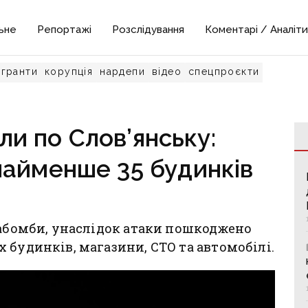
ьне
Репортажі
Розслідування
Коментарі / Аналіти
гранти
корупція
нардепи
відео
спецпроєкти
ли по Слов’янську:
айменше 35 будинків
іабомби, унаслідок атаки пошкоджено
 будинків, магазини, СТО та автомобілі.