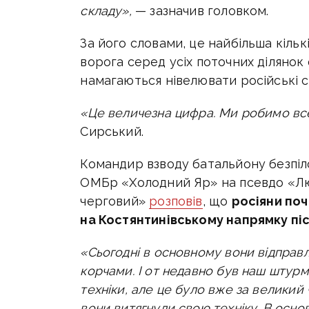
складу»,
— зазначив головком.
За його словами, це найбільша кіль
ворога серед усіх поточних ділянок 
намагаються нівелювати російські с
«Це величезна цифра. Ми робимо вс
Сирський.
Командир взводу батальйону безпі
ОМБр «Холодний Яр» на псевдо «Лю
черговий»
розповів
, що
росіяни поч
на Костянтинівському напрямку піс
«Сьогодні в основному вони відправл
корчами. І от недавно був наш штур
техніки, але це було вже за великий 
вони витягнули свою техніку
. В осн