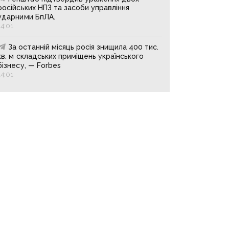
російських НПЗ та засоби управління
ударними БпЛА.
14:01
За останній місяць росія знищила 400 тис.
кв. м складських приміщень українського
бізнесу, — Forbes
14:01