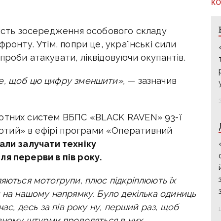
КО
кість зосередження особового складу
фронту. Утім, попри це, українські сили
проби атакувати, ліквідовуючи окупантів.
е, щоб цю цифру зменшити»,
— зазначив
лотних систем BБПС «BLACK RAVEN» 93-ї
тий» в ефірі програми «Оперативний
али залучати техніку
ля перерви в пів року.
яються мотогрупи, плюс підкріплюють їх
м на нашому напрямку.
Було декілька одиниць
час, десь за пів року ну, перший раз, щоб
овному штурми проводяться в них