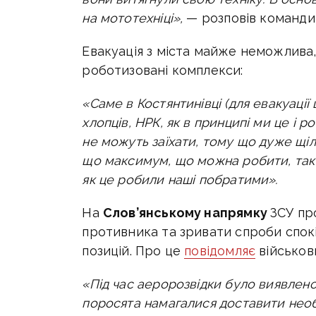
на мототехніці»,
— розповів команди
Евакуація з міста майже неможлива, 
роботизовані комплекси:
«Саме в Костянтинівці (для евакуації
хлопців, НРК, як в принципі ми це і 
не можуть заїхати, тому що дуже щ
що максимум, що можна робити, так 
як це робили наші побратими».
На
Слов’янському напрямку
ЗСУ
про
противника та зривати спроби спок
позицій. Про це
повідомляє
військов
«
Під час аеророзвідки було виявлено
поросята намагалися доставити необх