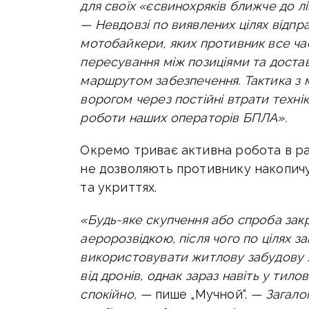
для своїх «єсвинохряків ближче до лі
—
Невдовзі по виявлених цілях відп
мотобайкери, яких противник все ча
пересування між позиціями та достав
маршрутом забезпечення. Тактика з 
ворогом через постійні втрати техніки
роботи наших операторів БПЛА».
Окремо триває активна робота в ра
не дозволяють противнику накопичу
та укриттях.
«Будь-яке скупчення або спроба зак
аеророзвідкою, після чого по цілях з
використовувати житлову забудову я
від дронів, однак зараз навіть у тил
спокійно, —
пише „Мучной“.
—
Загало