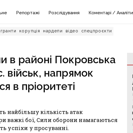
ьне
Репортажі
Розслідування
Коментарі / Аналіти
гранти
корупція
нардепи
відео
спецпроєкти
и в районі Покровська
. військ, напрямок
я в пріоритеті
ть найбільшу кількість атак
и важкі бої, Сили оборони намагаються
ь успіхи у просуванні.