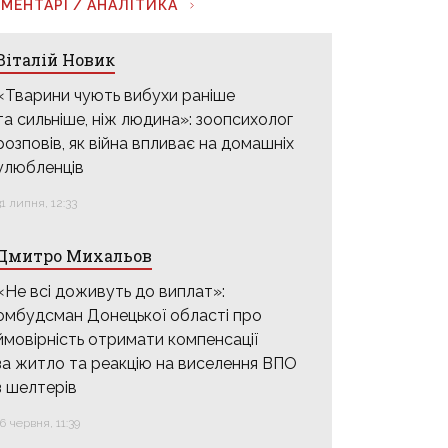
МЕНТАРІ / АНАЛІТИКА
Віталій Новик
«Тварини чують вибухи раніше
та сильніше, ніж людина»: зоопсихолог
розповів, як війна впливає на домашніх
улюбленців
31 липня, 12:33
Дмитро Михальов
«Не всі доживуть до виплат»:
омбудсман Донецької області про
ймовірність отримати компенсації
за житло та реакцію на виселення ВПО
з шелтерів
16 червня, 11:39