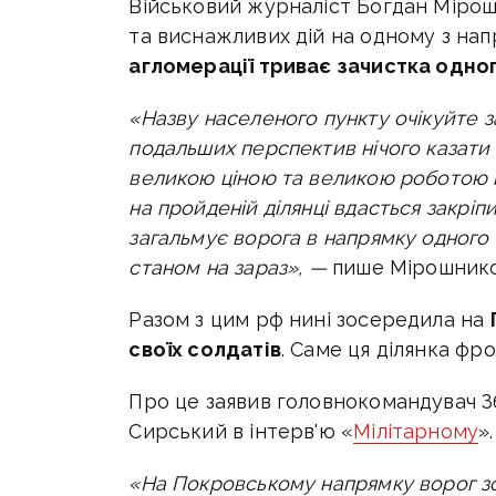
Військовий журналіст Богдан Міро
та виснажливих дій на одному з нап
агломерації триває зачистка одног
«Назву населеного пункту очікуйте з
подальших перспектив нічого казати 
великою ціною та великою роботою п
на пройденій ділянці вдасться закріп
загальмує ворога в напрямку одного 
станом на зараз», —
пише Мірошнико
Разом з цим
рф нині зосередила на
своїх солдатів
. Саме ця ділянка фр
Про це заявив головнокомандувач 
Сирський в інтерв'ю «
Мілітарному
».
«На Покровському напрямку ворог з