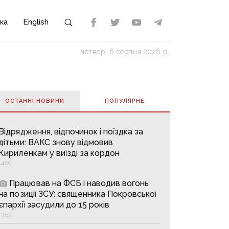
ка
English
четвер, 6 серпня 2026 р.
ОСТАННІ НОВИНИ
ПОПУЛЯРНE
Відрядження, відпочинок і поїздка за
дітьми: ВАКС знову відмовив
Кириленкам у виїзді за кордон
14:00
Працював на ФСБ і наводив вогонь
на позиції ЗСУ: священника Покровської
єпархії засудили до 15 років
13:53