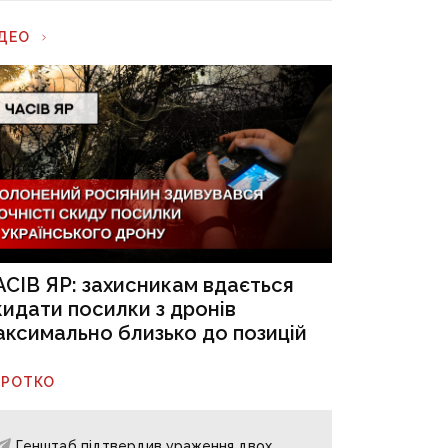
ІДЕО
АСІВ ЯР: захисникам вдається
кидати посилки з дронів
аксимально близько до позицій
ОРОТКО
Генштаб підтвердив ураження двох