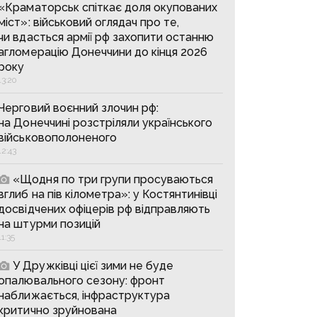
«Краматорськ спіткає доля окупованих
міст»: військовий оглядач про те,
чи вдасться армії рф захопити останню
агломерацію Донеччини до кінця 2026
року
13:20
Черговий воєнний злочин рф:
на Донеччині розстріляли українського
військовополоненого
12:43
«Щодня по три групи просуваються
вглиб на пів кілометра»: у Костянтинівці
досвідчених офіцерів рф відправляють
на штурми позицій
11:35
У Дружківці цієї зими не буде
опалювального сезону: фронт
наближається, інфраструктура
критично зруйнована