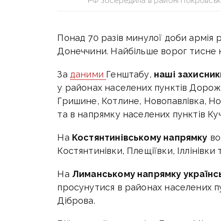
РФ зосередила в районі Покровська
Понад 70 разів минулої доби армія р
Донеччини. Найбільше ворог тисне
За
даними
Генштабу,
наші захисник
у районах населених пунктів Дорож
Гришине, Котлине, Новопавлівка, Н
та в напрямку населених пунктів Куче
На
Костянтинівському напрямку
во
Костянтинівки, Плещіївки, Іллінівки 
На
Лиманському напрямку українськ
просунутися в районах населених п
Діброва.