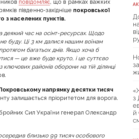
шников
повідомляє
, що в
рамках важких
А
рямків південно-західніше
покровської
Д
о з населених пунктів.
н
в
а деякий час на осінт-ресурсах.
Щодо
р
не буду. Ці 3 км далися нашим воїнам
ротягом багатьох днів.
Якщо хоча б
Н
итися — це вже буде круто, і це суттєво
з
з ключових районів оборони на тій ділянці
ж
в.
Покровському напрямку десятки тисяч
«
з
онту залишається пріоритетом для ворога.
е
й
Збройних Сил України генерал Олександр
с
осередив близько 99 тисяч особового