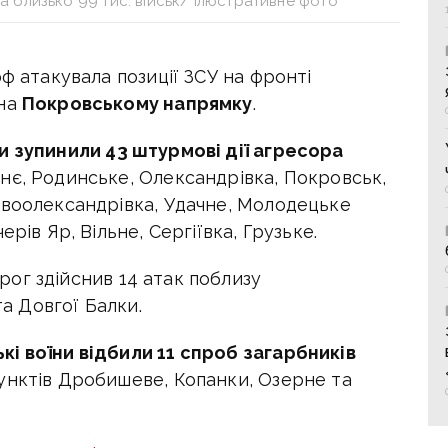
 близько 99 тис. військ/ Ілюстративне фото
ф атакувала позиції ЗСУ на фронті
 на
Покровському напрямку
.
и зупинили 43 штурмові дії агресора
нє, Родинське, Олександрівка, Покровськ,
овоолександрівка, Удачне, Молодецьке
рів Яр, Вільне, Сергіївка, Грузьке.
рог здійснив 14 атак поблизу
та Довгої Балки.
і воїни відбили 11 спроб загарбників
унктів Дробишеве, Копанки, Озерне та