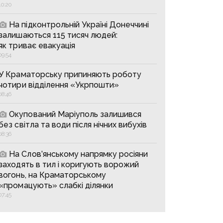
10:20
На підконтрольній Україні Донеччині
залишаються 115 тисяч людей:
як триває евакуація
09:54
У Краматорську припиняють роботу
чотири відділення «Укрпошти»
08:46
Окупований Маріуполь залишився
без світла та води після нічних вибухів
08:36
На Слов’янському напрямку росіяни
заходять в тил і коригують ворожий
вогонь, на Краматорському
«промацують» слабкі ділянки
07:45