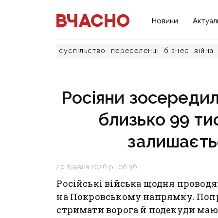
Новини
Актуал
суспільство
переселенці
бізнес
війна
Росіяни зосередил
близько 99 тис
залишаєтьс
20 травня 2026 р., 06:36
Російські війська щодня проводя
на Покровському напрямку. Попр
стримати ворога й подекуди мают