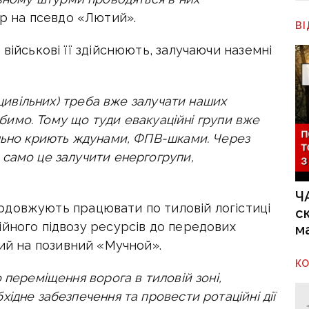
р на псевдо «Лютий».
В
військові її здійснюють, залучаючи наземні
 цивільних) треба вже залучати наших
робимо. Тому що туди евакуаційні групи вже
ільно криють ждунами, ФПВ-шками. Через
само це залучити енергогрупи,
Ч
довжують працювати по тиловій логістиці
с
ійного підвозу ресурсів до передових
м
ий на позивний «Мучной».
К
 переміщення ворога в тиловій зоні,
ідне забезпечення та провести ротаційні дії