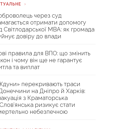
КТУАЛЬНЕ
оброволець через суд
амагається отримати допомогу
ід Світлодарської МВА: як громада
уйнує довіру до влади
ові правила для ВПО: що змінить
акон і чому він ще не гарантує
итла та виплат
Ждуни» перекривають траси
 Донеччини на Дніпро й Харків:
вакуація з Краматорська
 Слов’янська ризикує стати
мертельно небезпечною