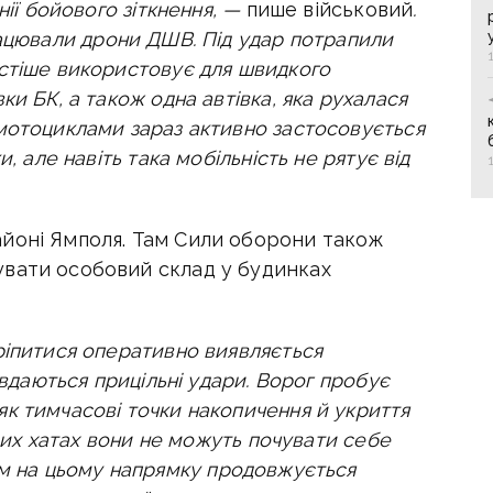
нії бойового зіткнення, —
пише військовий
.
рацювали дрони ДШВ. Під удар потрапили
стіше використовує для швидкого
ки БК, а також одна автівка, яка рухалася
мотоциклами зараз активно застосовується
, але навіть така мобільність не рятує від
йоні Ямполя. Там Сили оборони також
вати особовий склад у будинках
ріпитися оперативно виявляється
авдаються прицільні удари. Ворог пробує
к тимчасові точки накопичення й укриття
ових хатах вони не можуть почувати себе
м на цьому напрямку продовжується