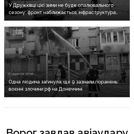
У Дружківці цієї зими не буде опалювального
сезону: фронт наближається, інфраструктура
критично зруйнована
6 серпня, 07:16
Одна людина загинула, ще 9 зазнали поранень:
воєнні злочини рф на Донеччині
Ворог завдав авіаудару