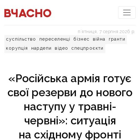
пʼятниця, 7 серпня 2026 р.
суспільство
переселенці
бізнес
війна
гранти
корупція
нардепи
відео
спецпроєкти
«Російська армія готує
свої резерви до нового
наступу у травні-
червні»: ситуація
на східному фронті