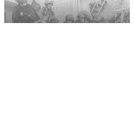
10:17
Зруйновані сходи, палаючі квартири й провалля
під ногами: як рятували людей із
багатоповерхівки в Краматорську
09:05
Російського військового вперше в Україні судять