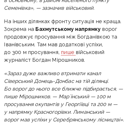
в основному, в районі населеного пункту
Семенівка», — зазначив військовий.
На інших ділянках фронту ситуація не краща.
Зокрема на
Бахмутському напрямку
ворог
продовжує просування між Богданівкою та
Іванівським. Там мав додаткові успіхи,
до 300 м просування,
пише
військовий
журналіст Богдан Мірошников.
«Зараз дуже важливо втримати канал
Сіверський Донець-Донбас на тій ділянці.
Бо ворог до нього все ближче підбирається, —
пише Мірошников. —
Марʼїнський — 100 м
просування окупантів у Георгіївці та 200 м —
у напрямку Красногорівки.
Лиманський —
ворог мав успіхи у Серебрянському лісництві».