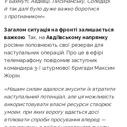
У Бахмуті, Авдіївці, Лисичанську, Соледарі
й так далі було дуже важко боротися
з противником».
Загалом ситуація на фронті залишається
важкою
. Так, н
а
Авдіївському напрямку
росіяни поповнюють свої резерви для
наступальних операцій. Про це в ефірі
телемарафону повідомив
заступник
командира 3-ї штурмової бригади Максим
Жорін.
«Нашим силам вдалося змусити їх втратити
наступальний потенціал, але ця можливість
використовувати власні ресурси створює
умови, при яких ворогу вдається досі
втілювати спроби просування вперед —