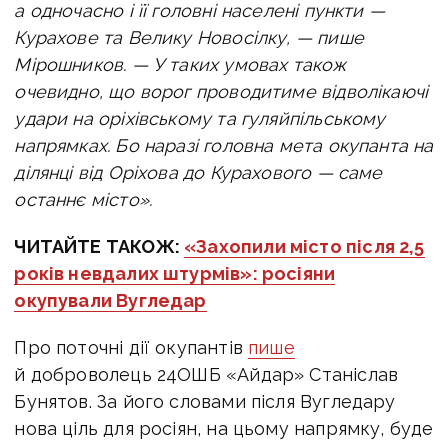
а одночасно і її головні населені пункти —
Курахове та Велику Новосілку, — пише
Мірошников. — У таких умовах також
очевидно, що ворог проводитиме відволікаючі
удари на оріхівському та гуляйпільському
напрямках. Бо наразі головна мета окупанта на
ділянці від Оріхова до Курахового — саме
останнє місто».
ЧИТАЙТЕ ТАКОЖ:
«Захопили місто після 2,5
років невдалих штурмів»: росіяни
окупували Вугледар
Про поточні дії окупантів
пише
й доброволець 24ОШБ «Айдар» Станіслав
Бунятов. За його словами після Вугледару
нова ціль для росіян, на цьому напрямку, буде