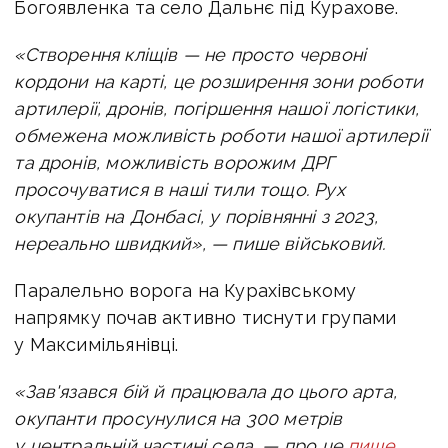
Богоявленка та село Дальнє під Курахове.
«Створення кліщів — не просто червоні
кордони на карті, це розширення зони роботи
артилерії, дронів, погіршення нашої логістики,
обмежена можливість роботи нашої артилерії
та дронів, можливість ворожим ДРГ
просочуватися в наші тили тощо.
Рух
окупантів на Донбасі, у порівнянні з 2023,
нереально швидкий», — пише військовий.
Паралельно ворога на Курахівському
напрямку почав активно тиснути групами
у Максимільянівці.
«Зав'язався бій й працювала до цього арта,
окупанти просунулися на 300 метрів
у центральній частині села, — про це
пише