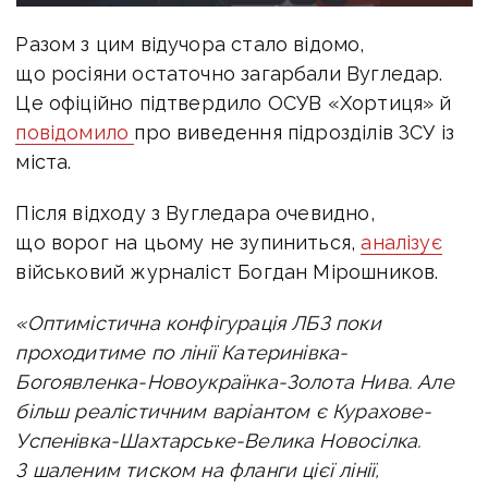
Разом з цим відучора стало відомо,
що росіяни остаточно загарбали Вугледар.
Це офіційно підтвердило ОСУВ «Хортиця» й
повідомило
про виведення підрозділів ЗСУ із
міста.
Після відходу з Вугледара очевидно,
що ворог на цьому не зупиниться,
аналізує
військовий журналіст Богдан Мірошников.
«Оптимістична конфігурація ЛБЗ поки
проходитиме по лінії Катеринівка-
Богоявленка-Новоукраїнка-Золота Нива. Але
більш реалістичним варіантом є Курахове-
Успенівка-Шахтарське-Велика Новосілка.
З шаленим тиском на фланги цієї лінії,