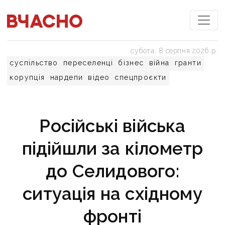
субота, 8 серпня 2026 р.
суспільство
переселенці
бізнес
війна
гранти
корупція
нардепи
відео
спецпроєкти
Російські війська
підійшли за кілометр
до Селидового:
ситуація на східному
фронті