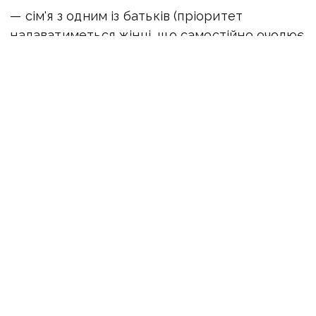
— сім'я з одним із батьків (пріоритет
надаватиметься жінці, що самостійно очолює
домогосподарство) з однією дитиною або
кількома дітьми віком до 18 років (до 23 років
за умови навчання на очній формі чи дуальній
формі) або з особами похилого віку (55 років і
старше);
— сім'я, що складається з однієї / кількох
самотніх осіб похилого віку (55 років і
старше) або осіб похилого віку з однією
дитиною або кількома дітьми віком до 18
років;
— сім'я з однією або кількома особами
з особливими потребами (інвалідність, ВІЛ,
туберкульоз, важкий медичний стан