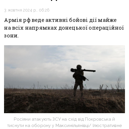
3 жовтня 2024 р., 06:26
Армія рф веде активні бойові дії майже
на всіх напрямках донецької операційної
зони.
Росіяни атакують ЗСУ на схід від Покровська й
тиснути на оборону у Максимільянівці/ Ілюстративне