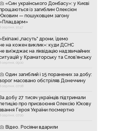
«Син українського Донбасу»: у Києві
прощаються із загиблим Олексієм
Юковим — пошуковцем загону
«Плацдарм»
8 серпня, 10:47
«Екіпажі „пасуть“ дрони, їдемо
не на кожен виклик»: куди ДСНС
не виїжджає на ліквідацію надзвичайних
ситуацій у Краматорську та Слов’янську
8 серпня, 09:00
Один загиблий і 15 поранених за добу:
ворог масовано обстріляв Донеччину
8 серпня, 07:08
За добу 27 тисяч українців підтримали
петицію про присвоєння Олексію Юкову
звання Героя України посмертно
8 серпня, 07:00
Відео. Росіяни вдарили