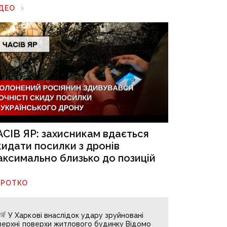
ІДЕО
АСІВ ЯР: захисникам вдається
кидати посилки з дронів
аксимально близько до позицій
ОРОТКО
У Харкові внаслідок удару зруйновані
верхні поверхи житлового будинку Відомо