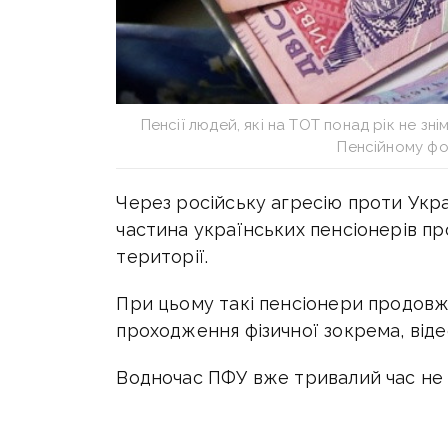
Пенсії людей, які на ТОТ понад рік не зні
Пенсійному фо
Через російську агресію проти Укра
частина українських пенсіонерів п
території.
При цьому такі пенсіонери продов
проходження фізичної зокрема, віде
Водночас ПФУ вже тривалий час не 
які щонайменше рік вже не користую