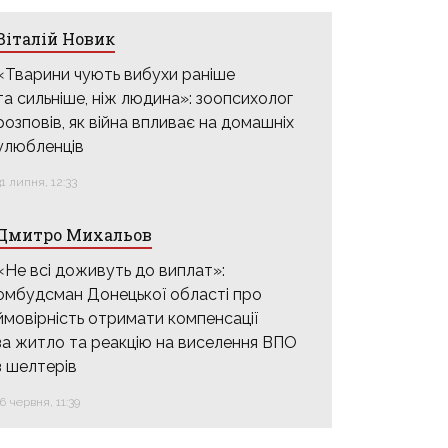
Віталій Новик
«Тварини чують вибухи раніше
та сильніше, ніж людина»: зоопсихолог
розповів, як війна впливає на домашніх
улюбленців
31 липня, 12:33
Дмитро Михальов
«Не всі доживуть до виплат»:
омбудсман Донецької області про
ймовірність отримати компенсації
за житло та реакцію на виселення ВПО
з шелтерів
16 червня, 11:39