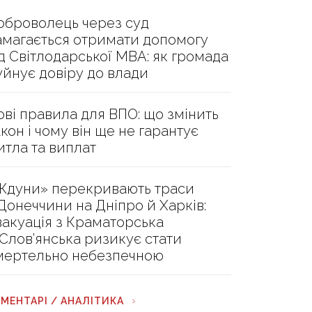
оброволець через суд
амагається отримати допомогу
ід Світлодарської МВА: як громада
уйнує довіру до влади
ові правила для ВПО: що змінить
акон і чому він ще не гарантує
итла та виплат
Ждуни» перекривають траси
 Донеччини на Дніпро й Харків:
вакуація з Краматорська
 Слов’янська ризикує стати
мертельно небезпечною
МЕНТАРІ / АНАЛІТИКА