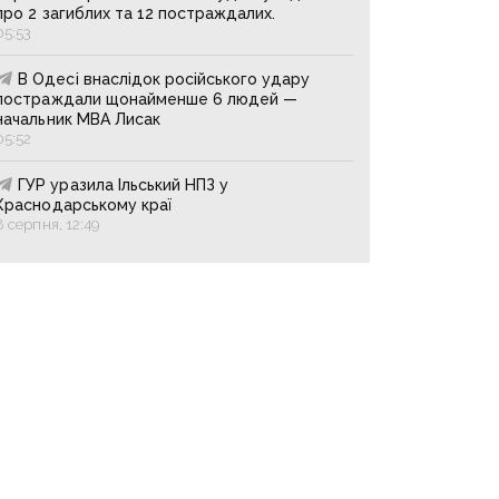
про 2 загиблих та 12 постраждалих.
05:53
В Одесі внаслідок російського удару
постраждали щонайменше 6 людей —
начальник МВА Лисак
05:52
ГУР уразила Ільський НПЗ у
Краснодарському краї
8 серпня, 12:49