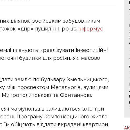
них ділянок російським забудовникам
тажок «днр» пушилін. Про це
інформує
землі планують «реалізувати інвестиційні
отечні будинки для росіян, які масово
ддати землю по бульвару Хмельницького,
нку між проспектом Металургів, вулицями
ю, Митрополитською та Фонтанною.
исяч маріупольців залишаються вже три
знесені. Програму компенсаційного житла
р їм обіцяють віддати вкрадені квартири
А