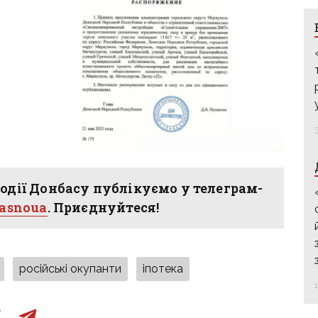
одії Донбасу публікуємо у телеграм-
hasnoua
. Приєднуйтеся!
російські окупанти
іпотека