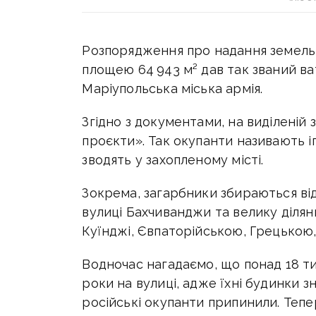
Розпорядження про надання земель
площею 64 943 м² дав так званий в
а
Маріупольська міська армія.
Згідно з документами, на виділеній 
проєкти». Так окупанти називають іп
зводять у захопленому місті.
Зокрема, загарбники збираються ві
вулиці Бахчиванджи та велику діля
Куїнджі, Євпаторійською, Грецько
Водночас нагадаємо, що понад 18 т
роки на вулиці, адже їхні будинки 
російські окупанти припинили. Тепе