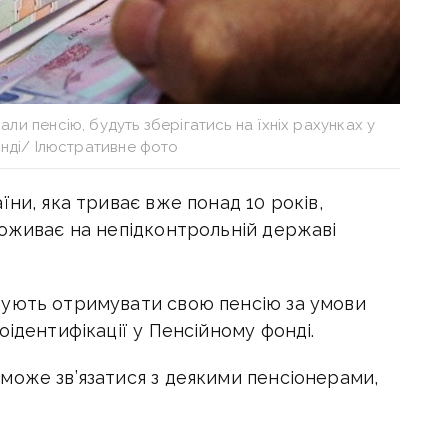
мали пенсію, будуть зберігатись на їхніх рахунках у
нді/ Ілюстративне фото
їни, яка триває вже понад 10 років,
роживає на непідконтрольній державі
жують отримувати свою пенсію за умови
оідентифікації у Пенсійному фонді.
може зв’язатися з деякими пенсіонерами,
ться грошима зі своїх пенсійних карток.