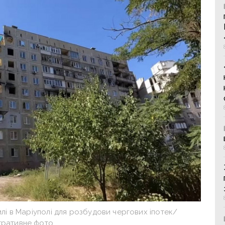
лі в Маріуполі для розбудови чергових іпотек/
тративне фото