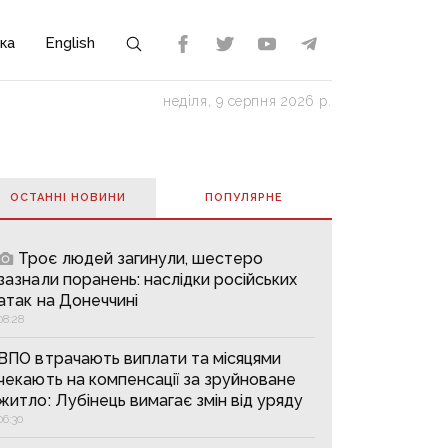
ка
English
неділя, 9 серпня 2026 р.
ОСТАННІ НОВИНИ
ПОПУЛЯРНE
Троє людей загинули, шестеро
зазнали поранень: наслідки російських
атак на Донеччині
08:28
ВПО втрачають виплати та місяцями
чекають на компенсації за зруйноване
житло: Лубінець вимагає змін від уряду
06:30