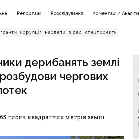
ьне
Репортажі
Розслідування
Коментарі / Аналіти
гранти
корупція
нардепи
відео
спецпроєкти
ники дерибанять землі
 розбудови чергових
потек
65 тисяч квадратних метрів землі