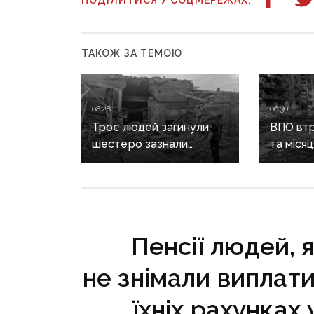
ПОДІЛИТИСЯ У СОЦМЕРЕЖАХ:
ТАКОЖ ЗА ТЕМОЮ
08:28
06:30
Троє людей загинули,
ВПО втр
шестеро зазнали
та міся
поранень: наслідки
на комп
російських атак
за зруй
на Донеччині
Лубінец
від уря
Пенсії людей, я
не знімали виплати
їхніх рахунках