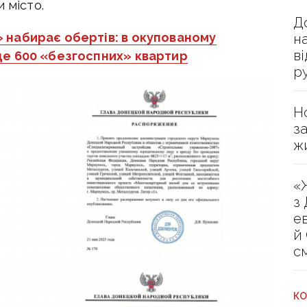
 місто.
Д
» набирає обертів: в окупованому
н
в
ще 600 «безгоспних» квартир
р
Н
з
ж
«
з
е
й
с
КО