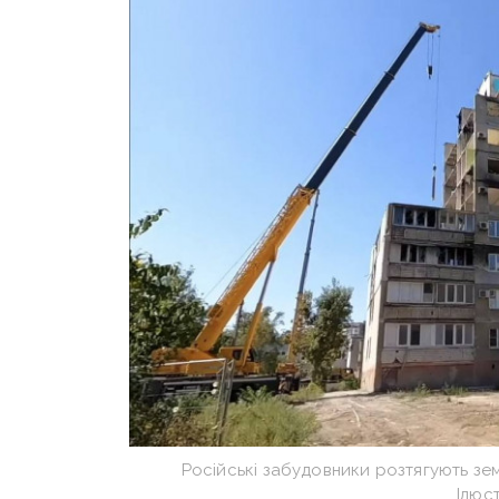
Російські забудовники розтягують зем
Ілюс