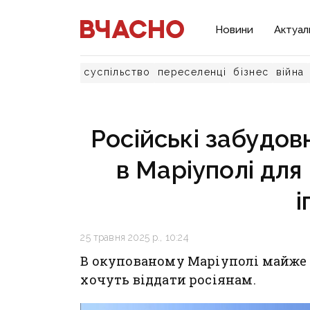
Новини
Актуал
суспільство
переселенці
бізнес
війна
Російські забудов
в Маріуполі для
і
25 травня 2025 р., 10:24
В окупованому Маріуполі майже 
хочуть віддати росіянам.