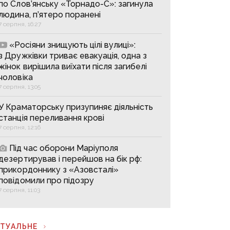
по Слов’янську «Торнадо-С»: загинула
людина, п’ятеро поранені
7 серпня, 16:27
«Росіяни знищують цілі вулиці»:
з Дружківки триває евакуація, одна з
жінок вирішила виїхати після загибелі
чоловіка
7 серпня, 13:05
У Краматорську призупиняє діяльність
станція переливання крові
7 серпня, 12:16
Під час оборони Маріуполя
дезертирував і перейшов на бік рф:
прикордоннику з «Азовсталі»
повідомили про підозру
7 серпня, 11:03
КТУАЛЬНЕ