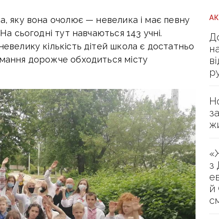
А
а, яку вона очолює — невелика і має певну
 На сьогодні тут навчаються 143 учні.
Д
невелику кількість дітей школа є достатньо
н
имання дорожче обходиться місту
в
р
Н
з
ж
«
з
е
й
с