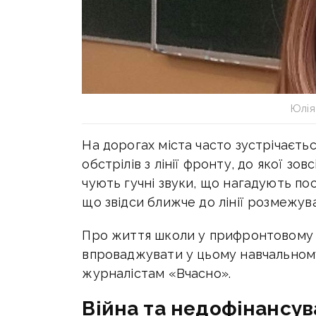
Юлія
На дорогах міста часто зустрічаєтьс
обстрілів з лінії фронту, до якої зо
чують гучні звуки, що нагадують пос
що звідси ближче до лінії розмежув
Про життя школи у прифронтовому ра
впроваджувати у цьому навчальному 
журналістам «Вчасно».
Війна та недофінансу