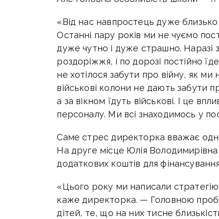
«Від нас навпростець дуже близько
Останні пару років ми не чуємо пості
дуже чутно і дуже страшно. Наразі з
роздоріжжя, і по дорозі постійно їде
не хотілося забути про війну, як ми 
військові колони не дають забути про
а за вікном їдуть військові. І це впл
персоналу. Ми всі знаходимось у по
Саме стрес директорка вважає одніє
На друге місце Юлія Володимирівна 
додаткових коштів для фінансування
«Цього року ми написали стратегію 
каже директорка. — Головною проб
дітей, те, що на них тисне близькіст