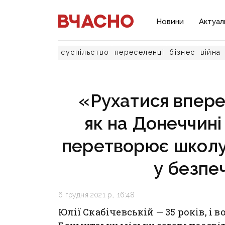
Новини
Актуал
суспільство
переселенці
бізнес
війна
«Рухатися впере
як на Донеччин
перетворює школу 
у безпе
6 грудня 2021 р., 16:48
Юлії Скабічевській — 35 років, і