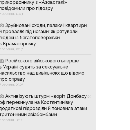
прикордоннику з «Азовсталі»
повідомили про підозру
7 серпня, 11:03
Зруйновані сходи, палаючі квартири
й провалля під ногами: як рятували
людей із багатоповерхівки
в Краматорську
7 серпня, 10:17
Російського військового вперше
в Україні судять за сексуальне
насильство над цивільною: що відомо
про справу
7 серпня, 09:05
Активізують штурм «воріт Донбасу»:
рф перекинула на Костянтинівку
додаткові підрозділи й поновила атаки
тритонними авіабомбами
7 серпня, 08:01