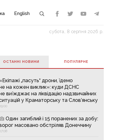
ка
English
субота, 8 серпня 2026 р.
ОСТАННІ НОВИНИ
ПОПУЛЯРНE
«Екіпажі „пасуть“ дрони, їдемо
не на кожен виклик»: куди ДСНС
не виїжджає на ліквідацію надзвичайних
ситуацій у Краматорську та Слов’янську
09:00
Один загиблий і 15 поранених за добу:
ворог масовано обстріляв Донеччину
07:08