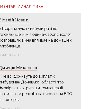
МЕНТАРІ / АНАЛІТИКА
Віталій Новик
«Тварини чують вибухи раніше
та сильніше, ніж людина»: зоопсихолог
розповів, як війна впливає на домашніх
улюбленців
31 липня, 12:33
Дмитро Михальов
«Не всі доживуть до виплат»:
омбудсман Донецької області про
ймовірність отримати компенсації
за житло та реакцію на виселення ВПО
з шелтерів
16 червня, 11:39