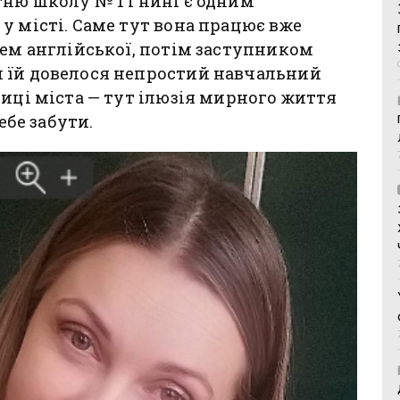
ню школу № 1 і нині є одним
у місті. Саме тут вона працює вже
лем англійської, потім заступником
 їй довелося непростий навчальний
лиці міста — тут ілюзія мирного життя
ебе забути.