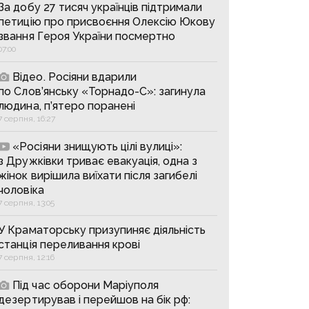
За добу 27 тисяч українців підтримали
петицію про присвоєння Олексію Юкову
звання Героя України посмертно
07:00
Відео. Росіяни вдарили
по Слов’янську «Торнадо-С»: загинула
людина, п’ятеро поранені
7 серпня, 16:27
«Росіяни знищують цілі вулиці»:
з Дружківки триває евакуація, одна з
жінок вирішила виїхати після загибелі
чоловіка
7 серпня, 13:05
У Краматорську призупиняє діяльність
станція переливання крові
7 серпня, 12:16
Під час оборони Маріуполя
дезертирував і перейшов на бік рф: