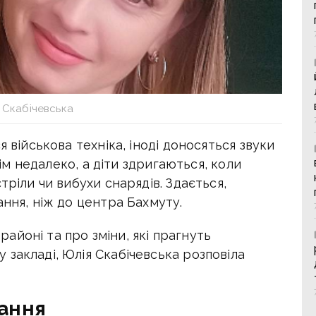
 Скабічевська
я військова техніка, іноді доносяться звуки
всім недалеко, а діти здригаються, коли
тріли чи вибухи снарядів. Здається,
ання, ніж до центра Бахмуту.
йоні та про зміни, які прагнуть
закладі, Юлія Скабічевська розповіла
вання