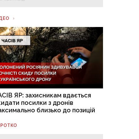
ІДЕО
АСІВ ЯР: захисникам вдається
кидати посилки з дронів
аксимально близько до позицій
ОРОТКО