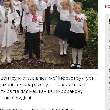
КО
центру міста, від великої інфраструктури,
шканців мікрорайону, — говорить пані
ять свята для мешканців мікрорайону,
 нашої будівлі.
близькість до лінії розмежування.