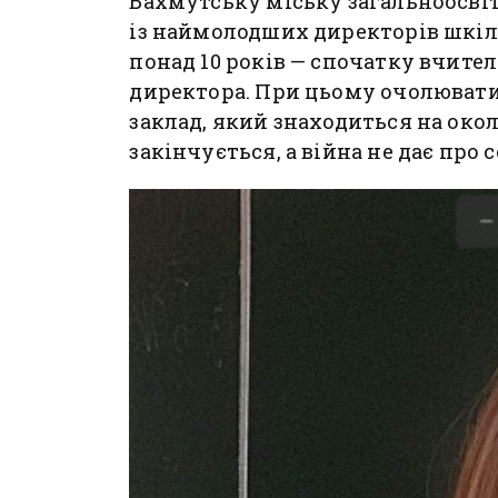
Бахмутську міську загальноосвіт
із наймолодших директорів шкіл 
понад 10 років — спочатку вчите
директора. При цьому очолювати
заклад, який знаходиться на око
закінчується, а війна не дає про с