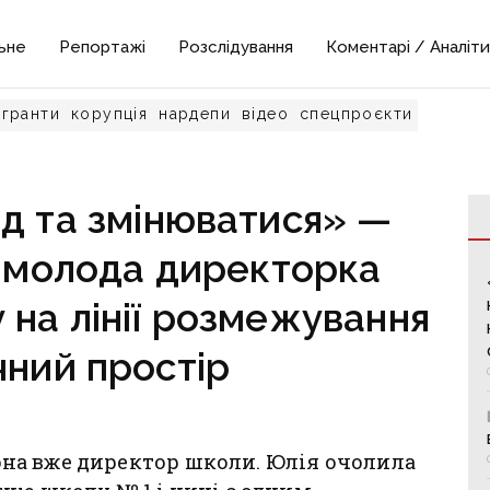
ьне
Репортажі
Розслідування
Коментарі / Аналіти
гранти
корупція
нардепи
відео
спецпроєкти
д та змінюватися» —
і молода директорка
на лінії розмежування
чний простір
 вона вже директор школи. Юлія очолила