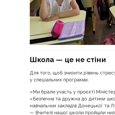
Школа — це не стіни
Для того, щоб знизити рівень стресу
у спеціальних програмах.
«Ми брали участь у проєкті Мініст
«Безпечна та дружна до дитини шко
навчальних закладів Донецької та Лу
— Вчителі нашої школи пройшли низку