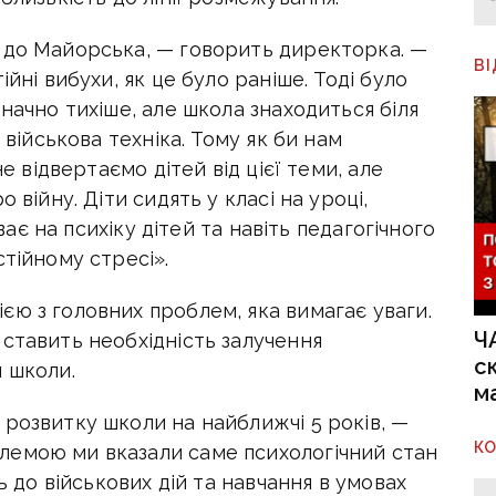
 до Майорська, — говорить директорка. —
В
йні вибухи, як це було раніше. Тоді було
начно тихіше, але школа знаходиться біля
 військова техніка. Тому як би нам
не відвертаємо дітей від цієї теми, але
 війну. Діти сидять у класі на уроці,
иває на психіку дітей та навіть педагогічного
стійному стресі».
ю з головних проблем, яка вимагає уваги.
Ч
ставить необхідність залучення
с
 школи.
м
розвитку школи на найближчі 5 років, —
К
лемою ми вказали саме психологічний стан
ь до військових дій та навчання в умовах