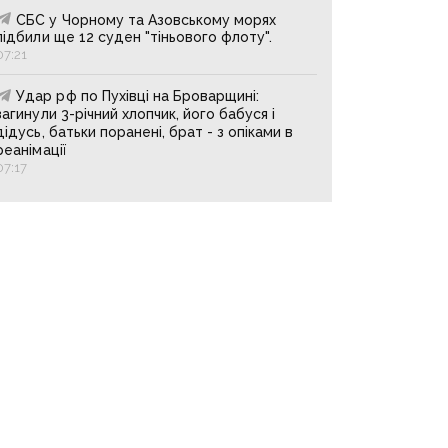
СБС у Чорному та Азовському морях
підбили ще 12 суден "тіньового флоту".
07:21
Удар рф по Пухівці на Броварщині:
загинули 3-річний хлопчик, його бабуся і
дідусь, батьки поранені, брат - з опіками в
реанімації
07:17