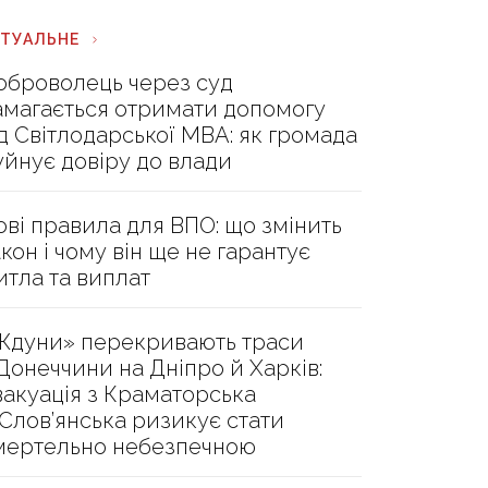
КТУАЛЬНЕ
оброволець через суд
амагається отримати допомогу
ід Світлодарської МВА: як громада
уйнує довіру до влади
ові правила для ВПО: що змінить
акон і чому він ще не гарантує
итла та виплат
Ждуни» перекривають траси
 Донеччини на Дніпро й Харків:
вакуація з Краматорська
 Слов’янська ризикує стати
мертельно небезпечною