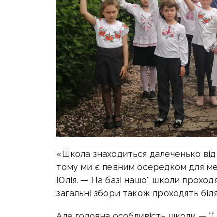
«Школа знаходиться далеченько від 
тому ми є певним осередком для ме
Юлія. — На базі нашої школи проход
загальні збори також проходять біля
Але головна особливість школи — її 