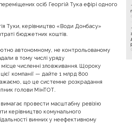
переміщених осіб Георгій Тука ефірі одного
гія Туки, керівництво «Води Донбасу»
зтраті бюджетних коштів.
лютно автономному, не контрольованому
адали в тому числі уряду
 місце численні зловживання. Щороку
цієї компанії — дайте 1 млрд 800
важаємо, що це системне розкрадання
пник голови МінТОТ.
о вимагає провести масштабну ревізію
нити керівництво комунального
відальності винних у неефективному