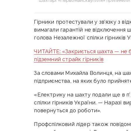
Шахтарі «Первомайсквугілля» припинили с
Гірники протестували у зв'язку з ві
вимагали гарантій не відключення ш
голова Незалежної спілки гірників 
ЧИТАЙТЕ: «Закриється шахта — не б
підземний страйк гірників
За словами Михайла Волинця, на шах
підприємства, на яких було прийнят
«Електрику на шахту подали ще в п
спілки гірників України. — Наразі в
повернуться до роботи».
Профспілковий лідер також повідом