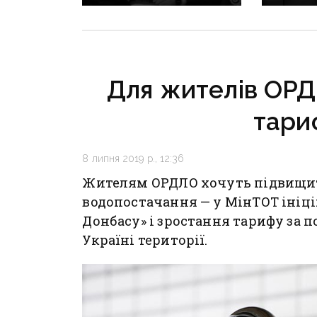
що відомо про нового
у колон
керівника
луганча
Куджано
в неволі
Для жителів ОРД
тари
8 липня 2019 р., 12:36
Жителям ОРДЛО хочуть підвищит
водопостачання — у МінТОТ ініці
Донбасу» і зростання тарифу за 
Україні території.