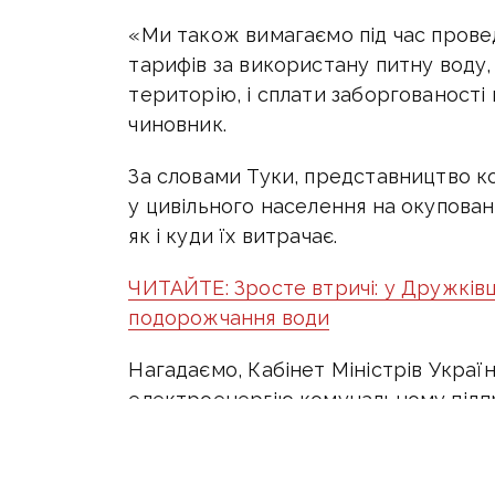
«Ми також вимагаємо під час прове
тарифів за використану питну воду,
територію, і сплати заборгованості 
чиновник.
За словами Туки, представництво к
у цивільного населення на окупован
як і куди їх витрачає.
ЧИТАЙТЕ: Зросте втричі: у Дружківц
подорожчання води
Нагадаємо, Кабінет Міністрів Украї
електроенергію комунальному підп
є постачальником питної води для 
Підприємство «Вода Донбасу» через