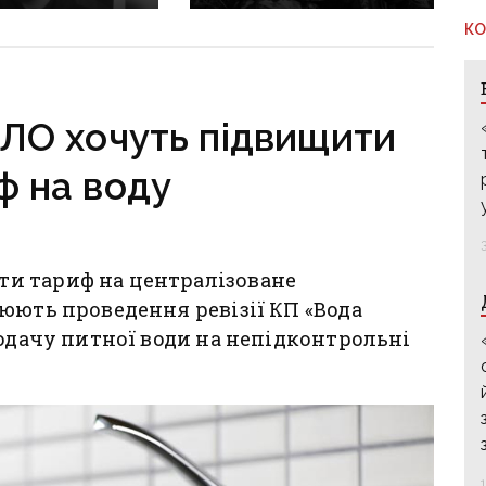
ії помер
через табори
нин Ібрагім
та молодіжні рухи
КО
в, його син досі
готують українських
дітей до служби в армії
рф
ЛО хочуть підвищити
ф на воду
и тариф на централізоване
юють проведення ревізії КП «Вода
подачу питної води на непідконтрольні