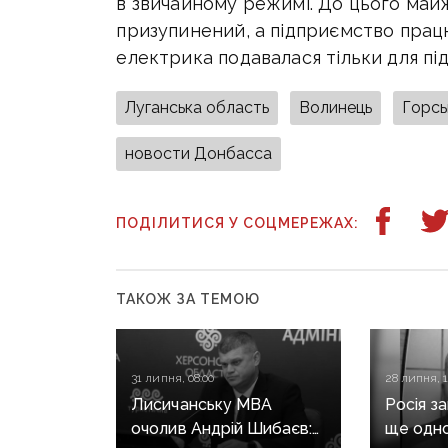
в звичайному режимі. До цього май
призупинений, а підприємство прац
електрика подавалася тільки для під
Луганська область
Волинець
Горсь
новости Донбасса
ПОДІЛИТИСЯ У СОЦМЕРЕЖАХ:
ТАКОЖ ЗА ТЕМОЮ
31 липня, 08:00
28 липня, 1
Лисичанську МВА
Росія з
очолив Андрій Шибаєв:
ще одно