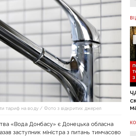
В
Ч
с
м
ти тариф на воду / Фото з відкритих джерел
К
тва «Вода Донбасу» є Донецька обласна
казав заступник міністра з питань тимчасово