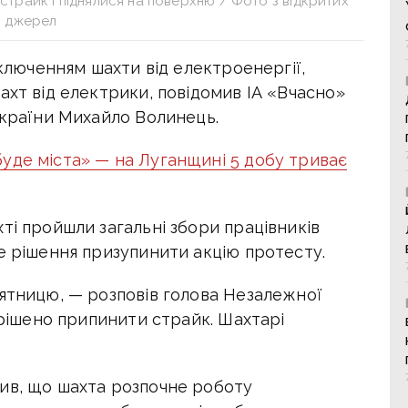
трайк і піднялися на поверхню / Фото з відкритих
джерел
дключенням шахти від електроенергії,
ахт від електрики, повідомив ІА «Вчасно»
України Михайло Волинець.
уде міста» — на Луганщині 5 добу триває
ті пройшли загальні збори працівників
е рішення призупинити акцію протесту.
'ятницю, — розповів голова Незалежної
ирішено припинити страйк. Шахтарі
ив, що шахта розпочне роботу