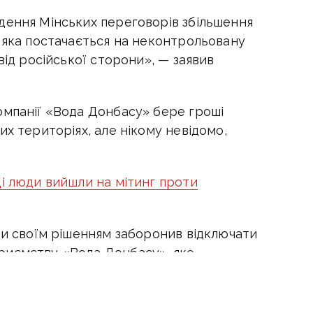
дення Мінських переговорів збільшення
 яка постачається на неконтрольовану
від російської сторони», — заявив
омпанії «Вода Донбасу» бере гроші
их територіях, але нікому невідомо,
і люди вийшли на мітинг проти
ни своїм рішенням заборонив відключати
риємству «Вода Донбасу», яке
жителів Донеччини.
 борги 23 травня 2019 року було