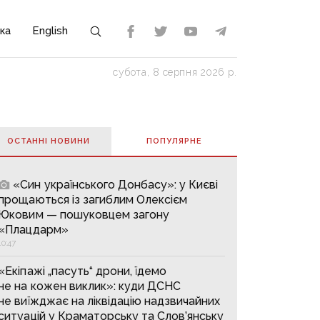
ка
English
субота, 8 серпня 2026 р.
ОСТАННІ НОВИНИ
ПОПУЛЯРНE
«Син українського Донбасу»: у Києві
прощаються із загиблим Олексієм
Юковим — пошуковцем загону
«Плацдарм»
10:47
«Екіпажі „пасуть“ дрони, їдемо
не на кожен виклик»: куди ДСНС
не виїжджає на ліквідацію надзвичайних
ситуацій у Краматорську та Слов’янську