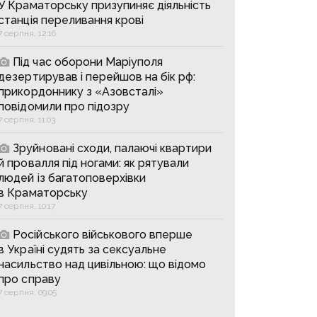
У Краматорську призупиняє діяльність
станція переливання крові
7 серпня, 12:16
Під час оборони Маріуполя
дезертирував і перейшов на бік рф:
прикордоннику з «Азовсталі»
повідомили про підозру
7 серпня, 11:03
Зруйновані сходи, палаючі квартири
й провалля під ногами: як рятували
людей із багатоповерхівки
в Краматорську
7 серпня, 10:17
Російського військового вперше
в Україні судять за сексуальне
насильство над цивільною: що відомо
про справу
7 серпня, 09:05