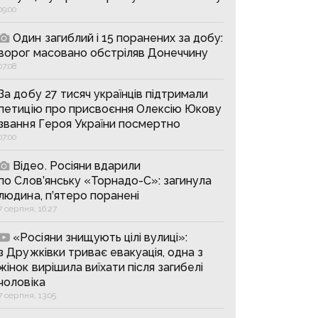
09:00
Один загиблий і 15 поранених за добу:
ворог масовано обстріляв Донеччину
07:08
За добу 27 тисяч українців підтримали
петицію про присвоєння Олексію Юкову
звання Героя України посмертно
07:00
Відео. Росіяни вдарили
по Слов’янську «Торнадо-С»: загинула
людина, п’ятеро поранені
7 серпня, 16:27
«Росіяни знищують цілі вулиці»:
з Дружківки триває евакуація, одна з
жінок вирішила виїхати після загибелі
чоловіка
7 серпня, 13:05