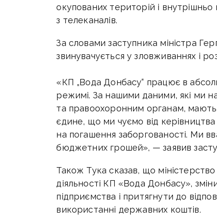
окупованих територій і внутрішньо 
з телеканалів.
За словами заступника міністра Гер
звинувачується у зловживаннях і ро
«КП „Вода Донбасу“ працює в абсо
режимі. За нашими даними, які ми н
та правоохоронним органам, мають
єдине, що ми чуємо від керівництва 
на погашення заборгованості. Ми в
бюджетних грошей», — заявив засту
Також Тука сказав, що міністерств
діяльності КП «Вода Донбасу», змі
підприємства і притягнути до відпо
використанні державних коштів.