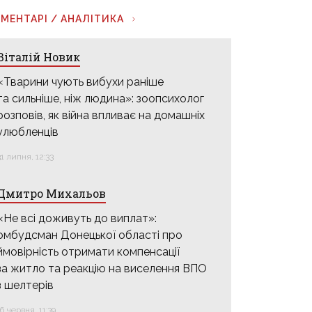
МЕНТАРІ / АНАЛІТИКА
Віталій Новик
«Тварини чують вибухи раніше
та сильніше, ніж людина»: зоопсихолог
розповів, як війна впливає на домашніх
улюбленців
31 липня, 12:33
Дмитро Михальов
«Не всі доживуть до виплат»:
омбудсман Донецької області про
ймовірність отримати компенсації
за житло та реакцію на виселення ВПО
з шелтерів
16 червня, 11:39