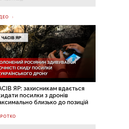
ІДЕО
АСІВ ЯР: захисникам вдається
кидати посилки з дронів
аксимально близько до позицій
ОРОТКО