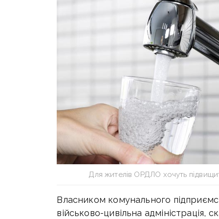
Для жителів ОРДЛО хочуть підвищи
Власником комунального підприємс
військово-цивільна адміністрація, с