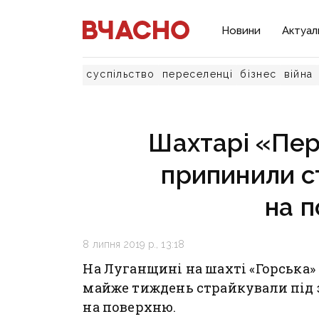
Новини
Актуал
суспільство
переселенці
бізнес
війна
Шахтарі «Пер
припинили ст
на 
8 липня 2019 р., 13:18
На Луганщині на шахті «Горська»
майже тиждень страйкували під 
на поверхню.