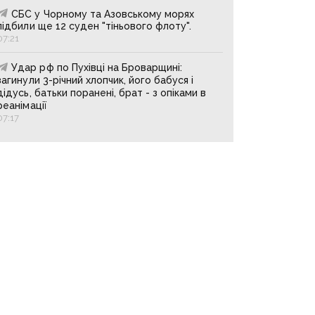
СБС у Чорному та Азовському морях
підбили ще 12 суден "тіньового флоту".
07:21
Удар рф по Пухівці на Броварщині:
загинули 3-річний хлопчик, його бабуся і
дідусь, батьки поранені, брат - з опіками в
реанімації
07:17