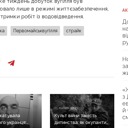
же тиждень добуток вугілля був
ювало лише в режимі життєзабезпечення,
А
тримки робіт із водовідведення.
Д
н
ка
Первомайськвугілля
страйк
в
р
Н
з
ж
«
з
е
2:24
21 липня, 12:21
й
акатувала
Культ війни замість
с
го українця:
дитинства: як окупанти