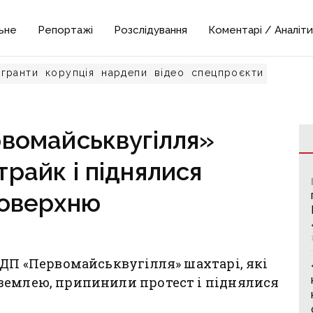
ьне
Репортажі
Розслідування
Коментарі / Аналіти
гранти
корупція
нардепи
відео
спецпроєкти
вомайськвугілля»
райк і піднялися
поверхню
 ДП «Первомайськвугілля» шахтарі, які
землею, припинили протест і піднялися