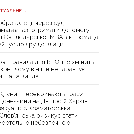
КТУАЛЬНЕ
оброволець через суд
амагається отримати допомогу
ід Світлодарської МВА: як громада
уйнує довіру до влади
ові правила для ВПО: що змінить
акон і чому він ще не гарантує
итла та виплат
Ждуни» перекривають траси
 Донеччини на Дніпро й Харків:
вакуація з Краматорська
 Слов’янська ризикує стати
мертельно небезпечною