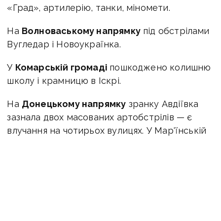
«Град», артилерію, танки, міномети.
На
Волноваському напрямку
під обстрілами
Вугледар і Новоукраїнка.
У
Комарській громаді
пошкоджено колишню
школу і крамницю в Іскрі.
На
Донецькому напрямку
зранку Авдіївка
зазнала двох масованих артобстрілів — є
влучання на чотирьох вулицях.
У Мар'їнській
громаді під вогнем Красногорівка і
Костянтинівка.
На
Горлівському напрямку
у Торецькій
громаді 1 людина поранена у Північному,
пошкоджено котельню в Нью-Йорку.