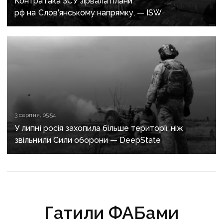
Контратака ЗСУ зірвала плани
рф на Слов’янському напрямку, — ISW
3 серпня, 05:54
У липні росія захопила більше території, ніж
звільнили Сили оборони — DeepState
Гатили ФАБами