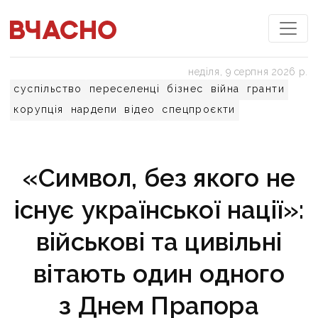
неділя, 9 серпня 2026 р.
суспільство
переселенці
бізнес
війна
гранти
корупція
нардепи
відео
спецпроєкти
«Символ, без якого не
існує української нації»:
військові та цивільні
вітають один одного
з Днем Прапора