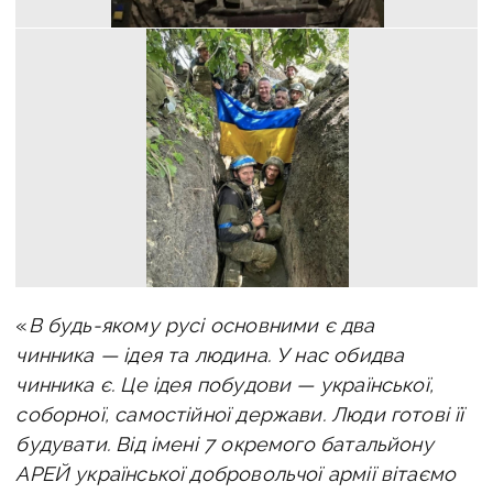
«
В будь-якому русі основними є два
чинника — ідея та людина. У нас обидва
чинника є. Це ідея побудови — української,
соборної, самостійної держави. Люди готові її
будувати. Від імені 7 окремого батальйону
АРЕЙ української добровольчої армії вітаємо