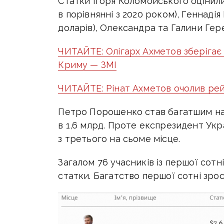
Статки Ігоря Коломойського оцінили 
в порівнянні з 2020 роком), Геннадія
доларів), Олександра та Галини Герег
ЧИТАЙТЕ: Олігарх Ахметов зберігає
Криму — ЗМІ
ЧИТАЙТЕ: Рінат Ахметов очолив рей
Петро Порошенко став багатшим на 
в 1,6 млрд. Проте експрезидент Укр
з третього на сьоме місце.
Загалом 76 учасників із першої сотн
статки. Багатство першої сотні зрос