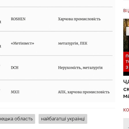
В
Ч
с
м
К
ецька область
найбагатші українці