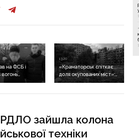
13:20
в на ФСБ і
«Краматорськ спіткає
 вогонь
доля окупованих міст»:
ії ЗСУ:
військовий оглядач про
ика Покровської
те, чи вдасться армії
засудили до 15
рф захопити останню
агломерацію Донеччини
до кінця 2026 року
 ОРДЛО зайшла колона
ійськової техніки