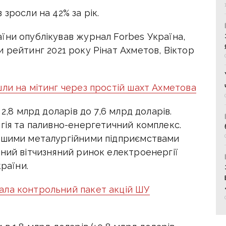
зросли на 42% за рік.
їни опублікував журнал Forbes Україна,
и рейтинг 2021 року Рінат Ахметов, Віктор
ли на мітинг через простій шахт Ахметова
2,8 млрд доларів до 7,6 млрд доларів.
гія та паливно-енергетичний комплекс.
льшими металургійними підприємствами
ьний вітчизняний ринок електроенергії
країни.
ала контрольний пакет акцій ШУ