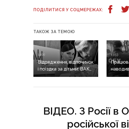
ПОДІЛИТИСЯ У СОЦМЕРЕЖАХ:
ТАКОЖ ЗА ТЕМОЮ
14:00
13:53
Відрядження, відпочинок
Працюва
і поїздка за дітьми: ВАКС
наводив
знову відмовив
на позиц
Кириленкам у виїзді
священн
за кордон
єпархії 
років
ВІДЕО. З Росії в
російської в