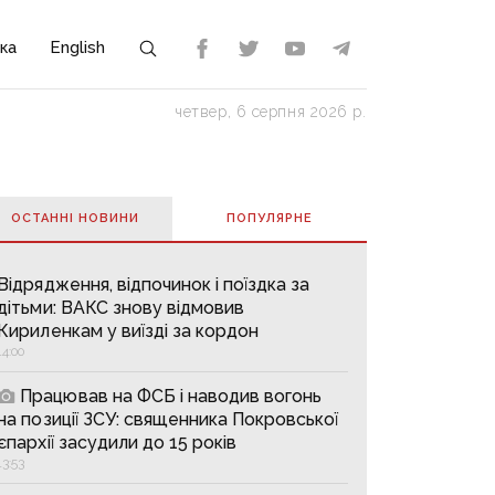
ка
English
четвер, 6 серпня 2026 р.
ОСТАННІ НОВИНИ
ПОПУЛЯРНE
Відрядження, відпочинок і поїздка за
дітьми: ВАКС знову відмовив
Кириленкам у виїзді за кордон
14:00
Працював на ФСБ і наводив вогонь
на позиції ЗСУ: священника Покровської
єпархії засудили до 15 років
13:53