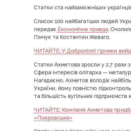
Статки ста найзаможніших українців 
Список 100 найбагатших людей Укра
передає
Економічна правда
. Очолил
Пінчук та Костянтин Жеваго.
ЧИТАЙТЕ: У Добропіллі гірники вийш
Статки Ахметова зросли у 2,7 рази з 
Сфера інтересів олігарха — металур
Нагадаємо, Ахметов володіє найбі
України, йому повністю підконтрол
та більшість вугільних підприємств 
ЧИТАЙТЕ: Компанія Ахметова придб
«Покровське»