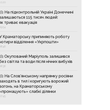
10:20
На підконтрольній Україні Донеччині
залишаються 115 тисяч людей:
як триває евакуація
09:54
У Краматорську припиняють роботу
чотири відділення «Укрпошти»
08:46
Окупований Маріуполь залишився
без світла та води після нічних вибухів
08:36
На Слов’янському напрямку росіяни
заходять в тил і коригують ворожий
вогонь, на Краматорському
«промацують» слабкі ділянки
07:45