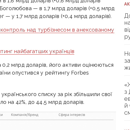
в 1,8 млрд доларів (+0,8 млрд доларів
А
 Боголюбова — в 1,7 млрд доларів (+0,5 млрд
Д
 — у 1,7 млрд доларів (+0,4 млрд доларів).
н
в
 контроль над турбізнесом в анексованому
р
тинг найбагатших українців
Н
з
0,2 млрд доларів, його активи оцінюються
ж
аїни опустився у рейтингу Forbes
«
з
і українського списку за рік збільшили свої
е
ло на 42%, до 44,5 млрд доларів.
й
с