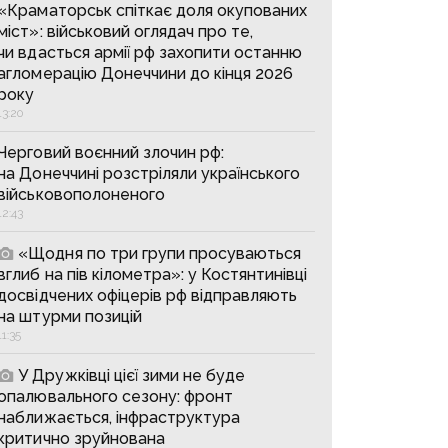
«Краматорськ спіткає доля окупованих
міст»: військовий оглядач про те,
чи вдасться армії рф захопити останню
агломерацію Донеччини до кінця 2026
року
13:20
Черговий воєнний злочин рф:
на Донеччині розстріляли українського
військовополоненого
12:43
«Щодня по три групи просуваються
вглиб на пів кілометра»: у Костянтинівці
досвідчених офіцерів рф відправляють
на штурми позицій
11:35
У Дружківці цієї зими не буде
опалювального сезону: фронт
наближається, інфраструктура
критично зруйнована