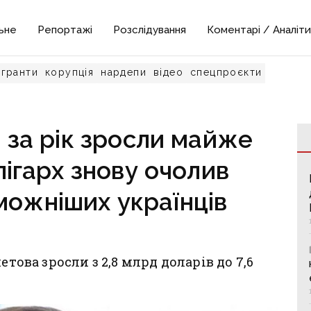
ьне
Репортажі
Розслідування
Коментарі / Аналіти
гранти
корупція
нардепи
відео
спецпроєкти
 за рік зросли майже
лігарх знову очолив
можніших українців
етова зросли з 2,8 млрд доларів до 7,6