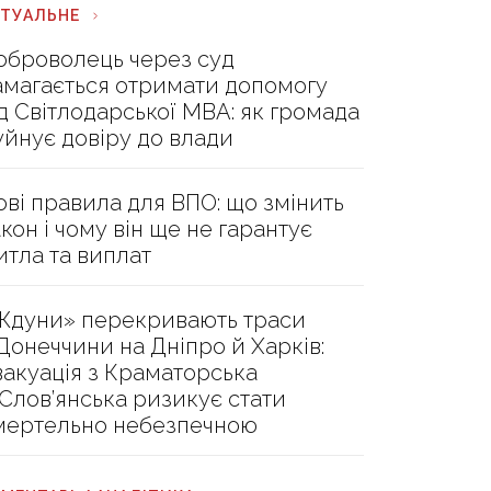
КТУАЛЬНЕ
оброволець через суд
амагається отримати допомогу
ід Світлодарської МВА: як громада
уйнує довіру до влади
ові правила для ВПО: що змінить
акон і чому він ще не гарантує
итла та виплат
Ждуни» перекривають траси
 Донеччини на Дніпро й Харків:
вакуація з Краматорська
 Слов’янська ризикує стати
мертельно небезпечною