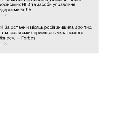
російських НПЗ та засоби управління
ударними БпЛА.
14:01
За останній місяць росія знищила 400 тис.
кв. м складських приміщень українського
бізнесу, — Forbes
14:01