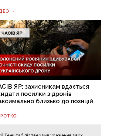
ІДЕО
АСІВ ЯР: захисникам вдається
кидати посилки з дронів
аксимально близько до позицій
ОРОТКО
Генштаб підтвердив ураження двох