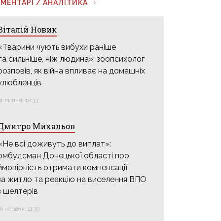
МЕНТАРІ / АНАЛІТИКА
Віталій Новик
«Тварини чують вибухи раніше
та сильніше, ніж людина»: зоопсихолог
розповів, як війна впливає на домашніх
улюбленців
31 липня, 12:33
Дмитро Михальов
«Не всі доживуть до виплат»:
омбудсман Донецької області про
ймовірність отримати компенсації
за житло та реакцію на виселення ВПО
з шелтерів
16 червня, 11:39