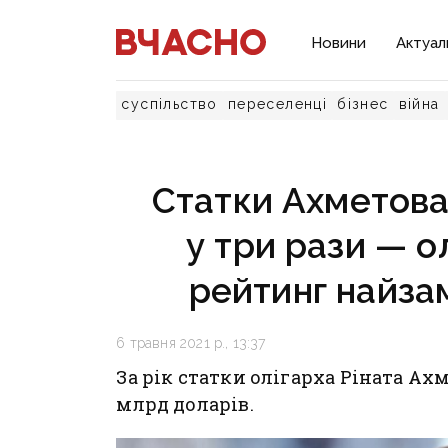
Новини
Актуал
суспільство
переселенці
бізнес
війна
Статки Ахметова
у три рази — о
рейтинг найза
6 травня 2021 р., 13:37
За рік статки олігарха Ріната Ахм
млрд доларів.