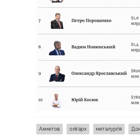
Ахметов
олігарх
металургія
Дон