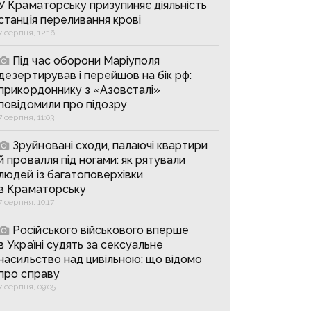
У Краматорську призупиняє діяльність
станція переливання крові
7 серпня, 12:16
Під час оборони Маріуполя
дезертирував і перейшов на бік рф:
прикордоннику з «Азовсталі»
повідомили про підозру
7 серпня, 11:03
Зруйновані сходи, палаючі квартири
й провалля під ногами: як рятували
людей із багатоповерхівки
в Краматорську
7 серпня, 10:17
Російського військового вперше
в Україні судять за сексуальне
насильство над цивільною: що відомо
про справу
7 серпня, 09:05