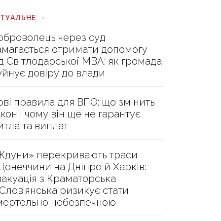
КТУАЛЬНЕ
оброволець через суд
амагається отримати допомогу
ід Світлодарської МВА: як громада
уйнує довіру до влади
ові правила для ВПО: що змінить
акон і чому він ще не гарантує
итла та виплат
Ждуни» перекривають траси
 Донеччини на Дніпро й Харків:
вакуація з Краматорська
 Слов’янська ризикує стати
мертельно небезпечною