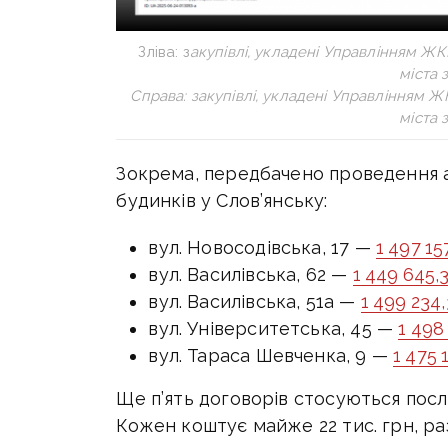
Зліва: з
акупівлі, укладені Управлінням ЖКГ
міста 
Справа: з
акупівлі, укладені Управлінням ЖК
міста 
Зокрема, передбачено проведення а
будинків у Слов’янську:
вул. Новосодівська, 17 —
1 497 15
вул. Василівська, 62 —
1 449 645,
вул. Василівська, 51а —
1 499 234
вул. Університетська, 45 —
1 498
вул. Тараса Шевченка, 9 —
1 475 
Ще п’ять договорів стосуються посл
Кожен коштує майже 22 тис. грн, раз