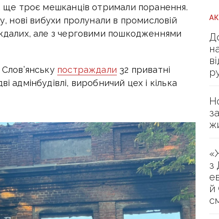
к, ще троє мешканців отримали поранення.
А
ку, нові вибухи пролунали в промисловій
раждалих, але з черговими пошкодженнями
Д
н
в
у Слов’янську
постраждали
32 приватні
р
ві адмінбудівлі, виробничий цех і кілька
Н
з
ж
«
з
е
й
с