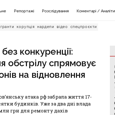
ьне
Репортажі
Розслідування
Коментарі / Аналіти
гранти
корупція
нардепи
відео
спецпроєкти
без конкуренції:
ля обстрілу спрямовує
онів на відновлення
лов’янську атака рф забрала життя 17-
ятки будинків. Уже за два дні влада
 млн грн для ремонту дахів