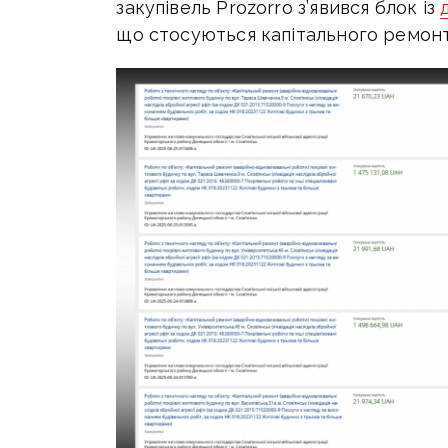
закупівель Prozorro з’явився блок із
що стосуються капітального ремонт