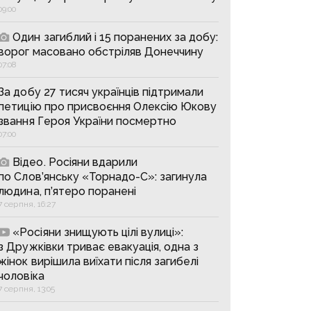
09:00
Один загиблий і 15 поранених за добу:
ворог масовано обстріляв Донеччину
07:08
За добу 27 тисяч українців підтримали
петицію про присвоєння Олексію Юкову
звання Героя України посмертно
07:00
Відео. Росіяни вдарили
по Слов’янську «Торнадо-С»: загинула
людина, п’ятеро поранені
7 серпня, 16:27
«Росіяни знищують цілі вулиці»:
з Дружківки триває евакуація, одна з
жінок вирішила виїхати після загибелі
чоловіка
7 серпня, 13:05