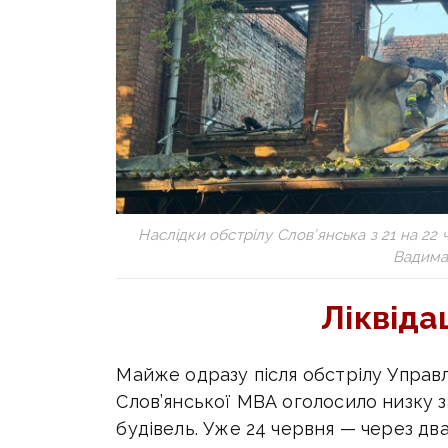
Наслідки обстрілу Слов’янська з 21 на 22
Вадима
Ліквіда
Майже одразу після обстрілу Управ
Слов’янської МВА оголосило низку 
будівель. Уже 24 червня — через два