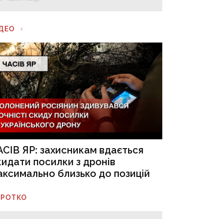
ІДЕО
АСІВ ЯР: захисникам вдається
кидати посилки з дронів
аксимально близько до позицій
ОРОТКО