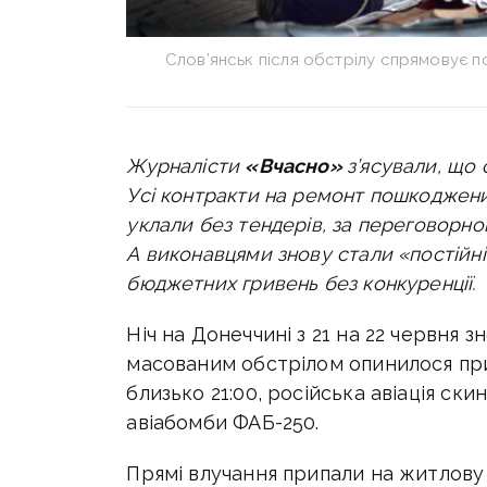
Слов’янськ після обстрілу спрямовує по
Журналісти
«Вчасно»
з’ясували, що
Усі контракти на ремонт пошкоджених
уклали без тендерів, за переговорн
А виконавцями знову стали «постійні
бюджетних гривень без конкуренції.
Ніч на Донеччині з 21 на 22 червня 
масованим обстрілом опинилося п
близько 21:00, російська авіація ск
авіабомби ФАБ-250.
Прямі влучання припали на житлову 