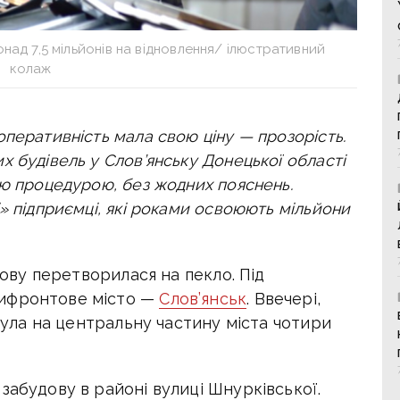
над 7,5 мільйонів на відновлення/ ілюстративний
колаж
 оперативність мала свою ціну — прозорість.
 будівель у Слов’янську Донецької області
ою процедурою, без жодних пояснень.
» підприємці, які роками освоюють мільйони
знову перетворилася на пекло. Під
рифронтове місто —
Слов’янськ
. Ввечері,
инула на центральну частину міста чотири
забудову в районі вулиці Шнурківської.