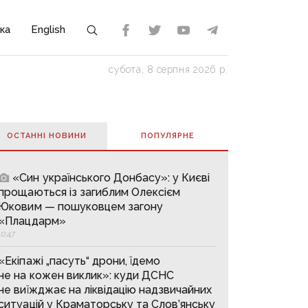
ка
English
субота, 8 серпня 2026 р.
ОСТАННІ НОВИНИ
ПОПУЛЯРНE
«Син українського Донбасу»: у Києві
прощаються із загиблим Олексієм
Юковим — пошуковцем загону
«Плацдарм»
10:47
«Екіпажі „пасуть“ дрони, їдемо
не на кожен виклик»: куди ДСНС
не виїжджає на ліквідацію надзвичайних
ситуацій у Краматорську та Слов’янську