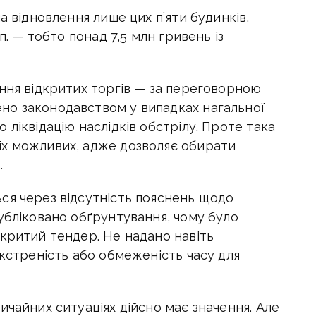
а відновлення лише цих п’яти будинків,
п. — тобто понад 7,5 млн гривень із
ння відкритих торгів — за переговорною
но законодавством у випадках нагальної
 ліквідацію наслідків обстрілу. Проте така
іх можливих, адже дозволяє обирати
.
ся через відсутність пояснень щодо
убліковано обґрунтування, чому було
дкритий тендер. Не надано навіть
екстреність або обмеженість часу для
ичайних ситуаціях дійсно має значення. Але