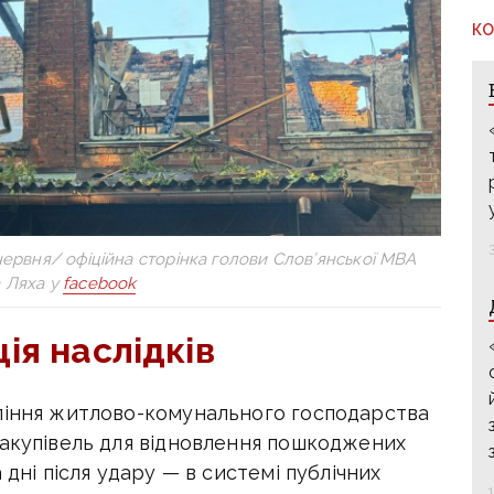
КО
 червня/ офіційна сторінка голови Слов’янської МВА
 Ляха у
facebook
ція наслідків
ління житлово-комунального господарства
закупівель для відновлення пошкоджених
 дні після удару — в системі публічних