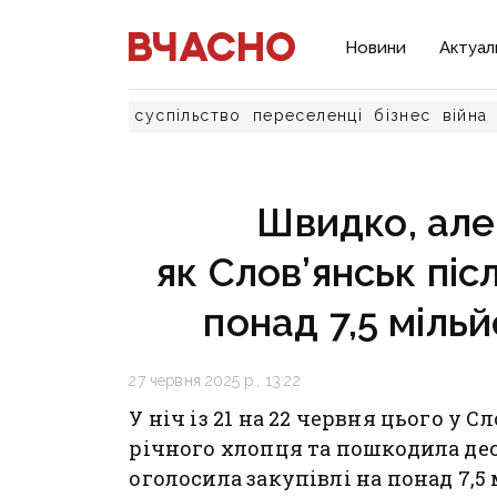
Новини
Актуал
суспільство
переселенці
бізнес
війна
Швидко, але 
як Слов’янськ піс
понад 7,5 мільй
27 червня 2025 р., 13:22
У ніч із 21 на 22 червня цього у С
річного хлопця та пошкодила дес
оголосила закупівлі на понад 7,5