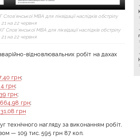
 Слов’янської МВА для ліквідації наслідків обстрілу
з 21 на 22 червня
Г Слов’янської МВА для ліквідації наслідків обстрілу
з 21 на 22 червня
варійно-відновлювальних робіт на дахах
7,40 грн
;
34 грн
;
,39 грн
;
 664,98 грн
;
131,08 грн
уг технічного нагляду за виконанням робіт.
ом — 109 тис. 595 грн 87 коп.