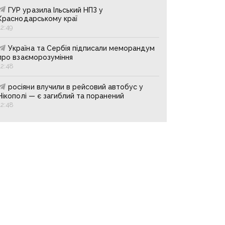
ГУР уразила Ільський НПЗ у
Краснодарському краї
12:49
Україна та Сербія підписали меморандум
про взаєморозуміння
12:48
росіяни влучили в рейсовий автобус у
Нікополі — є загиблий та поранений
12:48