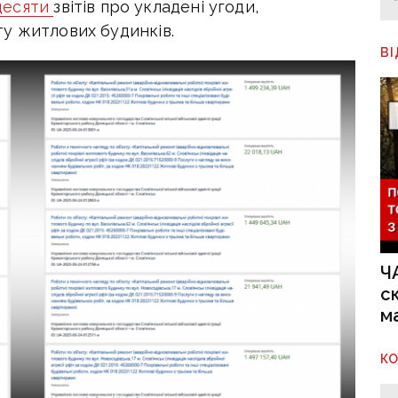
десяти
звітів про укладені угоди,
у житлових будинків.
В
Ч
с
м
К