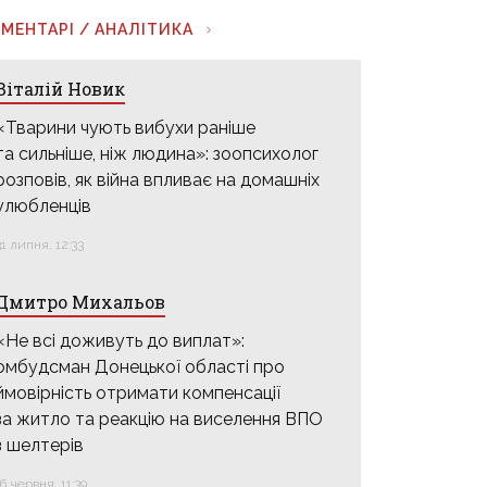
МЕНТАРІ / АНАЛІТИКА
Віталій Новик
«Тварини чують вибухи раніше
та сильніше, ніж людина»: зоопсихолог
розповів, як війна впливає на домашніх
улюбленців
31 липня, 12:33
Дмитро Михальов
«Не всі доживуть до виплат»:
омбудсман Донецької області про
ймовірність отримати компенсації
за житло та реакцію на виселення ВПО
з шелтерів
16 червня, 11:39