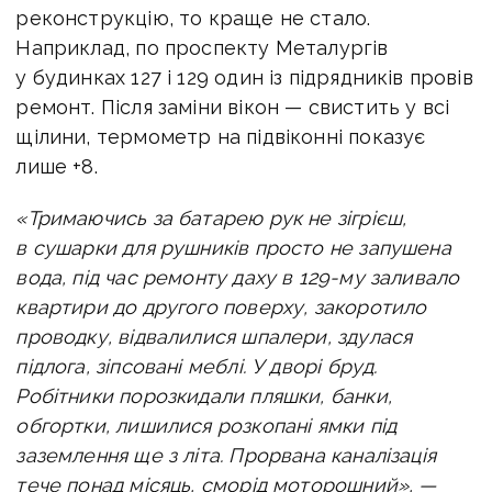
реконструкцію, то краще не стало.
Наприклад, по проспекту Металургів
у будинках 127 і 129 один із підрядників провів
ремонт. Після заміни вікон — свистить у всі
щілини, термометр на підвіконні показує
лише +8.
«Тримаючись за батарею рук не зігрієш,
в сушарки для рушників просто не запушена
вода, під час ремонту даху в 129-му заливало
квартири до другого поверху, закоротило
проводку, відвалилися шпалери, здулася
підлога, зіпсовані меблі. У дворі бруд.
Робітники порозкидали пляшки, банки,
обгортки, лишилися розкопані ямки під
заземлення ще з літа. Прорвана каналізація
тече понад місяць, сморід моторошний», —