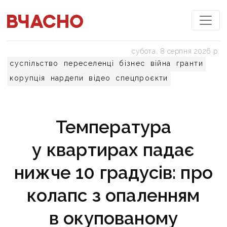
субота, 8 серпня 2026 р.
суспільство
переселенці
бізнес
війна
гранти
корупція
нардепи
відео
спецпроєкти
Температура
у квартирах падає
нижче 10 градусів: про
колапс з опаленням
в окупованому