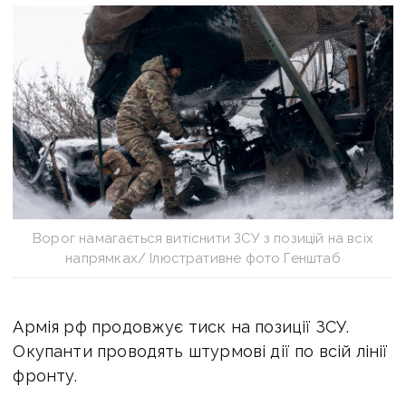
Ворог намагається витіснити ЗСУ з позицій на всіх
напрямках/ Ілюстративне фото Генштаб
Армія рф продовжує тиск на позиції ЗСУ.
Окупанти проводять штурмові дії по всій лінії
фронту.