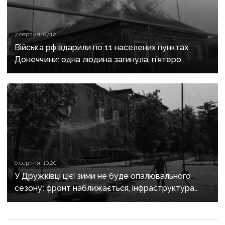
7 серпня, 07:12
Війська рф вдарили по 11 населених пунктах
Донеччини: одна людина загинула, п’ятеро
поранені
6 серпня, 10:20
У Дружківці цієї зими не буде опалювального
сезону: фронт наближається, інфраструктура
критично зруйнована