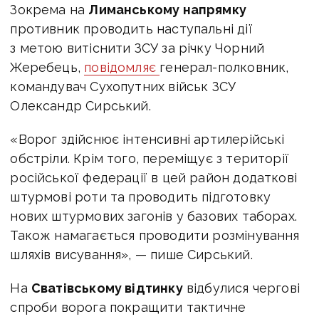
Зокрема на
Лиманському напрямку
противник проводить наступальні дії
з метою витіснити ЗСУ за річку Чорний
Жеребець,
повідомляє
г
енерал-полковник,
к
омандувач Сухопутних військ ЗСУ
Олександр Сирський.
«Ворог здійснює інтенсивні артилерійські
обстріли. Крім того, переміщує з території
російської федерації в цей район додаткові
штурмові роти та проводить підготовку
нових штурмових загонів у базових таборах.
Також намагається проводити розмінування
шляхів висування», — пише Сирський.
На
Сватівському відтинку
відбулися чергові
спроби ворога покращити тактичне