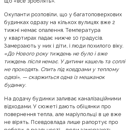
що «все зроблять».
Окупанти розповіли, що у багатоповерхових
будинках одразу на кількох вулицях вже 2
тижні немає опалення. Температура
у квартирах падає нижче 10 градусів.
Замерзають у них і діти, і люди похилого віку.
«До Нового року тиждень не було і вже
тиждень після немає. У дитини кашель та соплі
не проходять. Спить під ковдрами у теплому
одязі», — скаржиться одна із мешканок
будинку.
На додачу будинки заливає каналізаційними
відходами. У сюжеті дають обіцянки про
повернення тепла, але маріупольці в це вже
не вірять. Псевдовлада лише рапортує про
роботи, в реальності - люди замерзають.