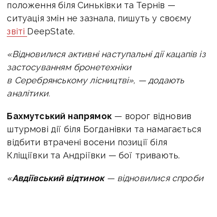
положення біля Синьківки та Тернів —
ситуація змін не зазнала, пишуть у своєму
звіті
DeepState.
«Відновилися активні наступальні дії кацапів із
застосуванням бронетехніки
в Серебрянському лісництві», — додають
аналітики.
Бахмутський напрямок
— ворог відновив
штурмові дії біля Богданівки та намагається
відбити втрачені восени позиції біля
Кліщіївки та Андріївки — бої тривають.
«
Авдіївський відтинок
— відновилися спроби
ворога наступати в Степовому. сьогоднішні
намагання були для них провалені, — пише