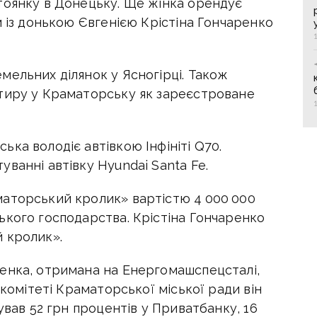
тоянку в Донецьку. Ще жінка орендує
м із донькою Євгенією Крістіна Гончаренко
мельних ділянок у Ясногірці. Також
тиру у Краматорську як зареєстроване
ка володіє автівкою Інфініті Q70.
ванні автівку Hyundai Santa Fe.
аторський кролик» вартістю 4 000 000
ького господарства. Крістіна Гончаренко
 кролик».
енка, отримана на Енергомашспецсталі,
 комітеті Краматорської міської ради він
ував 52 грн процентів у Приватбанку, 16