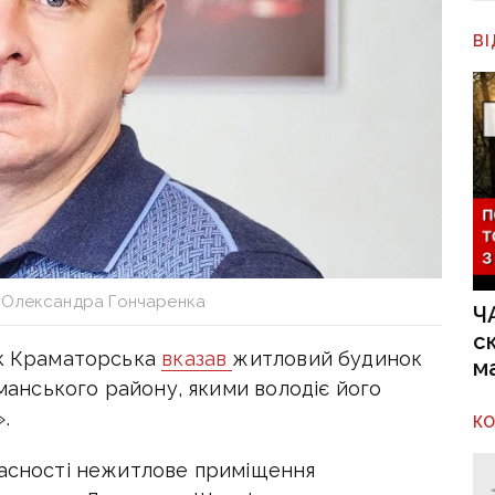
В
 Олександра Гончаренка
Ч
с
ик Краматорська
вказав
житловий будинок
м
иманського району, якими володіє його
.
К
ласності нежитлове приміщення