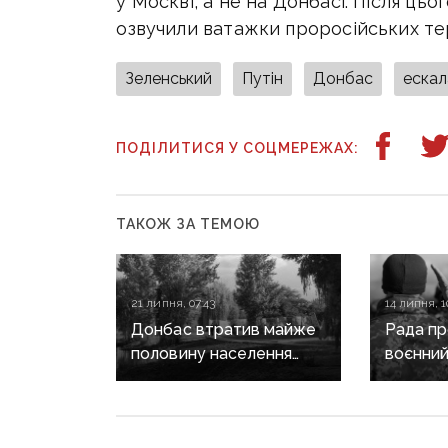
у Москві, а не на Донбасі. Після цьо
озвучили ватажки проросійських те
Зеленський
Путін
Донбас
ескал
ПОДІЛИТИСЯ У СОЦМЕРЕЖАХ:
ТАКОЖ ЗА ТЕМОЮ
21 липня, 07:43
14 липня, 1
Донбас втратив майже
Рада п
половину населення
воєнний
за роки окупації,
та загал
натомість Росія масово
на 90 дн
заселяє регіон своїми