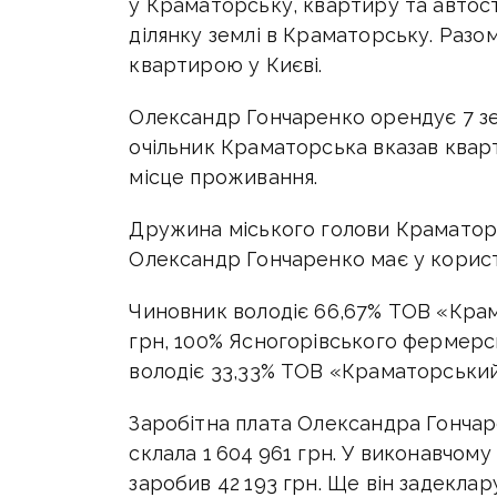
у Краматорську, квартиру та автос
ділянку землі в Краматорську. Разо
квартирою у Києві.
Олександр Гончаренко орендує 7 зе
очільник Краматорська вказав квар
місце проживання.
Дружина міського голови Краматорсь
Олександр Гончаренко має у користу
Чиновник володіє 66,67% ТОВ «Крам
грн, 100% Ясногорівського фермерс
володіє 33,33% ТОВ «Краматорський
Заробітна плата Олександра Гончар
склала 1 604 961 грн. У виконавчому
заробив 42 193 грн. Ще він задеклар