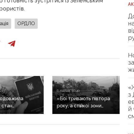
го готовність зустрітися із Зеленським
А
рористів.
Д
н
ація
ОРДЛО
в
р
Н
з
ж
«
0:15
6 липня, 10:40
з
родовжила
«Бої тривають півтора
е
 стан
року, а стійкої зони
й
ьну мобілізацію
контролю у росіян
с
ів
немає»: військовий
експерт про ситуацію