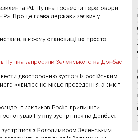
резидента РФ Путіна провести переговори
НР». Про це глава держави заявив у
истами, в моєму становищі це просто
в Путіна запросили Зеленського на Донбас
овести двосторонню зустріч із російським
його «хвилює не місце проведення, а зміст
президент закликав Росію припинити
апропонував Путіну зустрітися на Донбасі.
ий зустрітися з Володимиром Зеленським