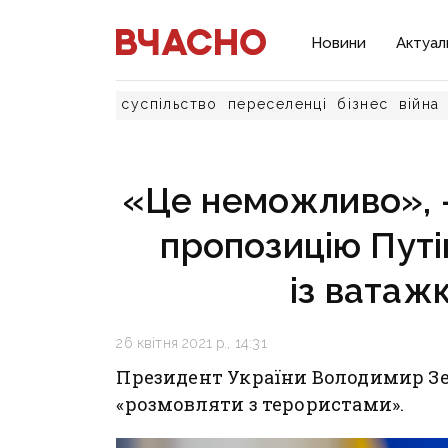
Новини
Актуал
суспільство
переселенці
бізнес
війна
«Це неможливо», 
пропозицію Путі
із вата
26 квітня 2021 р., 14:31
Президент України Володимир Зе
«розмовляти з терористами».