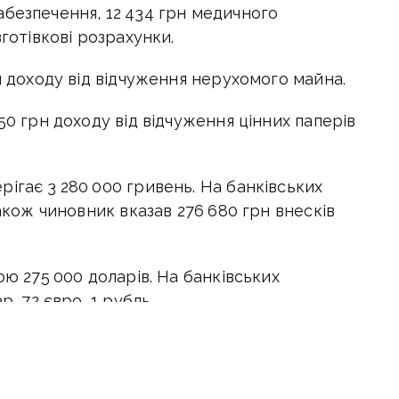
абезпечення, 12 434 грн медичного
зготівкові розрахунки.
н доходу від відчуження нерухомого майна.
50 грн доходу від відчуження цінних паперів
ігає 3 280 000 гривень. На банківських
Також чиновник вказав 276 680 грн внесків
.
ою 275 000 доларів. На банківських
р, 72 євро, 1 рубль.
я має 79 987 грн на рахунку у банку.
сандр Гончаренко загалом вказав 681 443