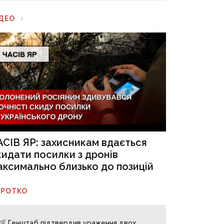
ІДЕО
АСІВ ЯР: захисникам вдається
кидати посилки з дронів
аксимально близько до позицій
ОРОТКО
Генштаб підтвердив ураження двох