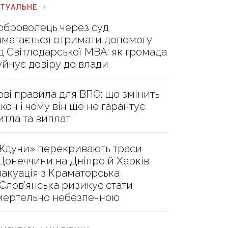
КТУАЛЬНЕ
оброволець через суд
амагається отримати допомогу
ід Світлодарської МВА: як громада
уйнує довіру до влади
ові правила для ВПО: що змінить
акон і чому він ще не гарантує
итла та виплат
Ждуни» перекривають траси
 Донеччини на Дніпро й Харків:
вакуація з Краматорська
 Слов’янська ризикує стати
мертельно небезпечною