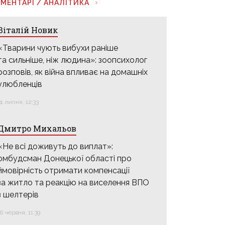
МЕНТАРІ / АНАЛІТИКА
Віталій Новик
«Тварини чують вибухи раніше
та сильніше, ніж людина»: зоопсихолог
розповів, як війна впливає на домашніх
улюбленців
31 липня, 12:33
Дмитро Михальов
«Не всі доживуть до виплат»:
омбудсман Донецької області про
ймовірність отримати компенсації
за житло та реакцію на виселення ВПО
з шелтерів
16 червня, 11:39