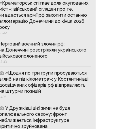
«Краматорськ спіткає доля окупованих
міст»: військовий оглядач про те,
чи вдасться армії рф захопити останню
агломерацію Донеччини до кінця 2026
року
13:20
Черговий воєнний злочин рф:
на Донеччині розстріляли українського
військовополоненого
12:43
«Щодня по три групи просуваються
вглиб на пів кілометра»: у Костянтинівці
досвідчених офіцерів рф відправляють
на штурми позицій
11:35
У Дружківці цієї зими не буде
опалювального сезону: фронт
наближається, інфраструктура
критично зруйнована