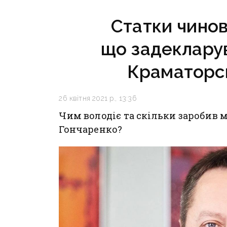
громадянами — ГУР
Статки чинов
що задекларув
Краматорс
26 квітня 2021 р., 13:36
Чим володіє та скільки заробив 
Гончаренко?