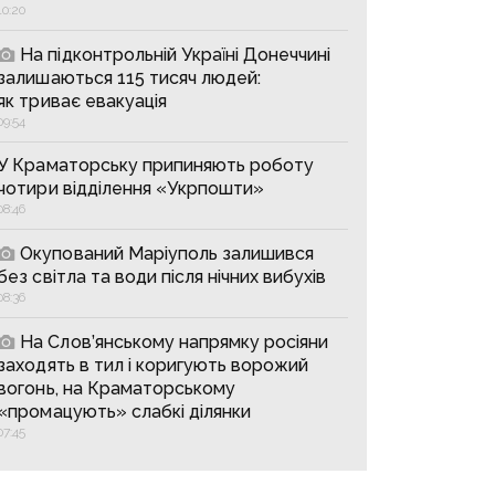
10:20
На підконтрольній Україні Донеччині
залишаються 115 тисяч людей:
як триває евакуація
09:54
У Краматорську припиняють роботу
чотири відділення «Укрпошти»
08:46
Окупований Маріуполь залишився
без світла та води після нічних вибухів
08:36
На Слов’янському напрямку росіяни
заходять в тил і коригують ворожий
вогонь, на Краматорському
«промацують» слабкі ділянки
07:45