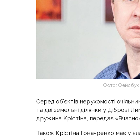
Фото: Фейсбук
Серед об’єктів нерухомості очільн
та дві земельні ділянки у Діброві Л
дружина Крістіна, передає «Вчасно»
Також Крістіна Гоначренко має у в