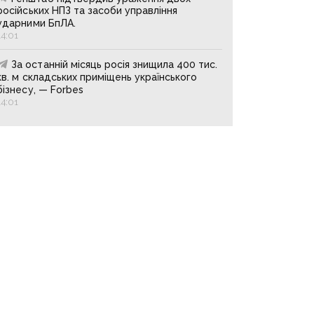
російських НПЗ та засоби управління
ударними БпЛА.
14:01
За останній місяць росія знищила 400 тис.
кв. м складських приміщень українського
бізнесу, — Forbes
14:01