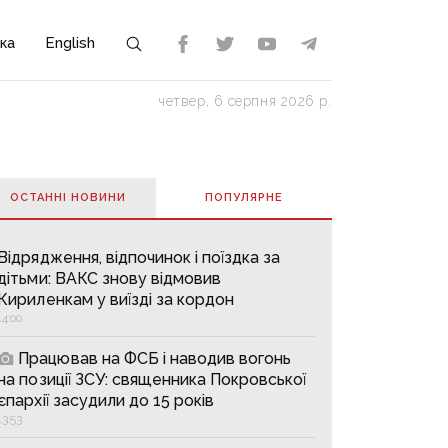
ка
English
четвер, 6 серпня 2026 р.
ОСТАННІ НОВИНИ
ПОПУЛЯРНE
Відрядження, відпочинок і поїздка за
дітьми: ВАКС знову відмовив
Кириленкам у виїзді за кордон
14:00
Працював на ФСБ і наводив вогонь
на позиції ЗСУ: священника Покровської
єпархії засудили до 15 років
13:53