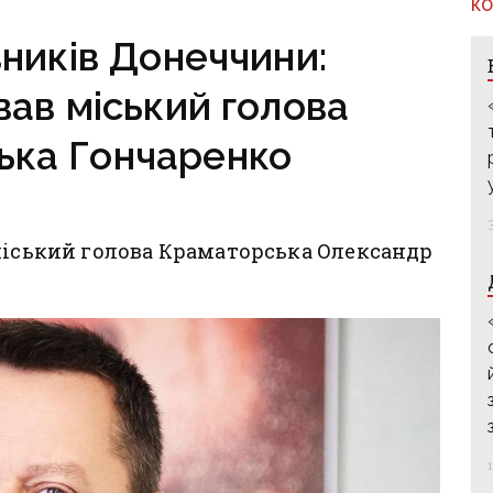
в Костянтинівці
КО
ників Донеччини:
ав міський голова
ька Гончаренко
міський голова Краматорська Олександр