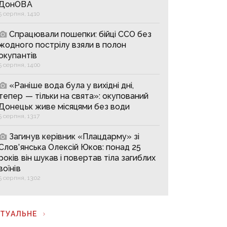
ДонОВА
5 серпня, 14:10
Спрацювали пошепки: бійці ССО без
жодного пострілу взяли в полон
окупантів
5 серпня, 14:00
«Раніше вода була у вихідні дні,
тепер — тільки на свята»: окупований
Донецьк живе місяцями без води
5 серпня, 13:17
Загинув керівник «Плацдарму» зі
Слов’янська Олексій Юков: понад 25
років він шукав і повертав тіла загиблих
воїнів
5 серпня, 13:02
КТУАЛЬНЕ