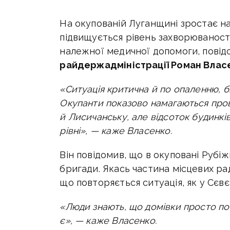
На окупованій Луганщині зростає нап
підвищується рівень захворюваності 
належної медичної допомоги, пові
райдержадміністрації Роман Влас
«Ситуація критична й по опаленню, бі
Окупанти показово намагаються про
й Лисичанську, але відсоток будинкі
рівні», — каже Власенко.
Він повідомив, що в окуповані Руб
бригади. Якась частина місцевих рад
що повторяється ситуація, як у Сєв
«Люди знають, що домівки просто по
є», — каже Власенко.