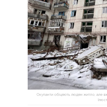
Окупанти обіцяють людям житло, але вж
Ілюс