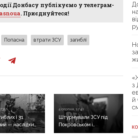
Д
одії Донбасу публікуємо у телеграм-
н
hasnoua
. Приєднуйтеся!
в
р
Попасна
втрати ЗСУ
загиблі
Н
з
ж
«
з
е
й
с
7:35
4 серпня, 12:40
иблих і 31
Штурмували ЗСУ під
ий — наслідки
Покровськом і
КО
их обстрілів
Костянтинівкою: по 15