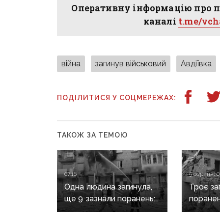
Оперативну інформацію про п
каналі
t.me/vc
війна
загинув військовий
Авдіївка
ПОДІЛИТИСЯ У СОЦМЕРЕЖАХ:
ТАКОЖ ЗА ТЕМОЮ
07:16
5 серпня, 0
Одна людина загинула,
Троє заг
ще 9 зазнали поранень:
поранен
воєнні злочини
масован