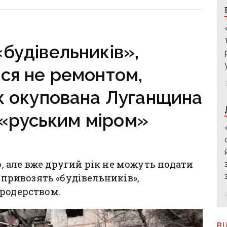
ини
років тюрми отримали
десятеро бойовиків, які
воювали на боці рф
будівельників»,
ся не ремонтом,
к окупована Луганщина
 «руським міром»
 але вже другий рік не можуть подати
ф привозять «будівельників»,
ародерством.
В