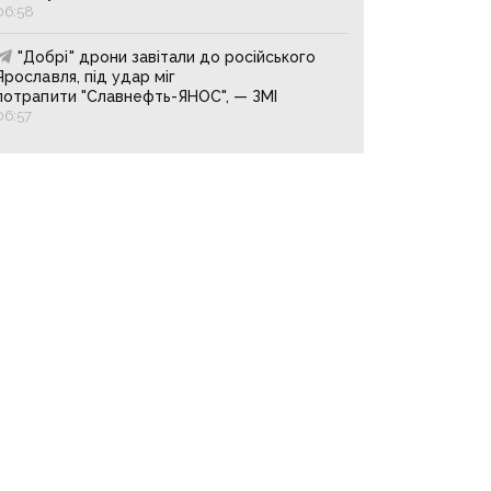
06:58
"Добрі" дрони завітали до російського
Ярославля, під удар міг
потрапити "Славнефть-ЯНОС", — ЗМІ
06:57