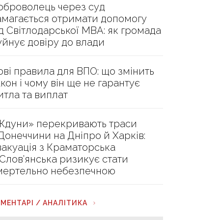
оброволець через суд
амагається отримати допомогу
ід Світлодарської МВА: як громада
уйнує довіру до влади
ові правила для ВПО: що змінить
акон і чому він ще не гарантує
итла та виплат
Ждуни» перекривають траси
 Донеччини на Дніпро й Харків:
вакуація з Краматорська
 Слов’янська ризикує стати
мертельно небезпечною
МЕНТАРІ / АНАЛІТИКА