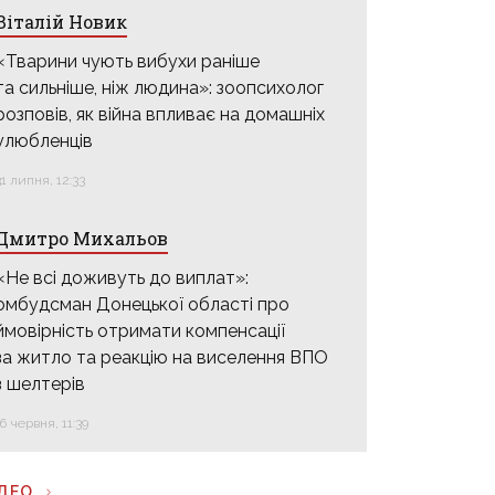
Віталій Новик
«Тварини чують вибухи раніше
та сильніше, ніж людина»: зоопсихолог
розповів, як війна впливає на домашніх
улюбленців
31 липня, 12:33
Дмитро Михальов
«Не всі доживуть до виплат»:
омбудсман Донецької області про
ймовірність отримати компенсації
за житло та реакцію на виселення ВПО
з шелтерів
16 червня, 11:39
ІДЕО