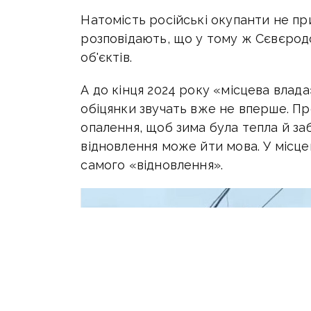
Натомість російські окупанти не п
розповідають, що у тому ж
Сєвєродо
об'єктів.
А д
о кінця 2024 року «місцева влада
обіцянки звучать вже не вперше. П
опалення, щоб зима була тепла й з
відновлення може йти мова. У місц
самого «відновлення».