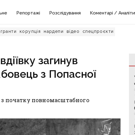
ьне
Репортажі
Розслідування
Коментарі / Аналіти
гранти
корупція
нардепи
відео
спецпроєкти
вдіївку загинув
бовець з Попасної
у з початку повномасштабного