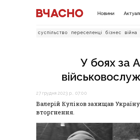
Новини
Актуал
суспільство
переселенці
бізнес
війна
У боях за А
військовослуж
27 грудня 2023 р., 07:00
Валерій Куліков захищав Україн
вторгнення.