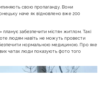
рипиняють свою пропаганду. Вони
нецьку наче як відновлено вже 200
» планує забезпечити містян житлом. Такі
роте людям навіть не можуть провести
абезпечити нормальною медициною. Про яке
евих чатах люди показують фото того