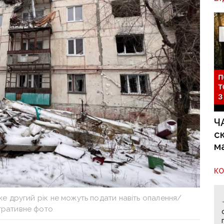
Ч
с
м
К
е другий рік не можуть подати навіть опалення/
тративне фото