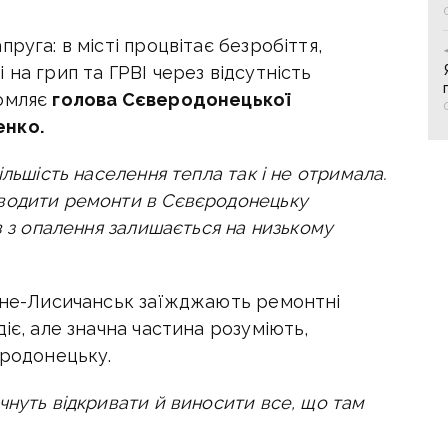
руга: в місті процвітає безробіття,
на грип та ГРВІ через відсутність
домляє
голова Сєверодонецької
енко.
льшість населення тепла так і не отримала.
водити ремонти в Сєвєродонецьку
в з опалення залишається на низькому
іжне-Лисичанськ заїжджають ремонтні
іє, але значна частина розуміють,
єродонецьку.
чнуть відкривати й виносити все, що там