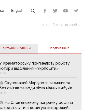
ка
English
четвер, 6 серпня 2026 р.
ОСТАННІ НОВИНИ
ПОПУЛЯРНE
У Краматорську припиняють роботу
чотири відділення «Укрпошти»
08:46
Окупований Маріуполь залишився
без світла та води після нічних вибухів
08:36
На Слов’янському напрямку росіяни
заходять в тил і коригують ворожий