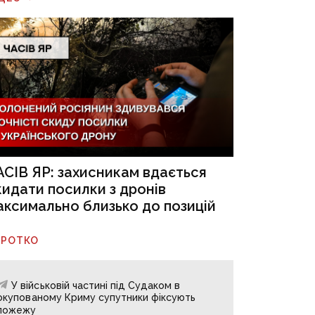
АСІВ ЯР: захисникам вдається
кидати посилки з дронів
аксимально близько до позицій
ОРОТКО
У військовій частині під Судаком в
окупованому Криму супутники фіксують
пожежу