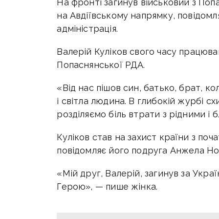
На фронті загинув військовий з Поп
на Авдіївському напрямку, повідом
адміністрація.
Валерій Куліков свого часу працюва
Попаснянської РДА.
«Від нас пішов син, батько, брат, к
і світла людина. В
глибокій журбі сх
розділяємо біль втрати з рідними і 
Куліков став на захист країни з п
повідомляє його подруга Анжела Но
«Мій друг, Валерій, загинув за Украї
Герою», — пише жінка.