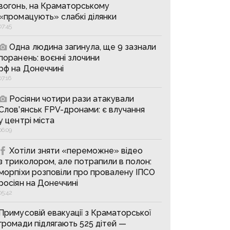
вогонь, на Краматорському
«промацують» слабкі ділянки
07:45
Одна людина загинула, ще 9 зазнали
поранень: воєнні злочини
рф на Донеччині
07:16
Росіяни чотири рази атакували
Слов’янськ FPV-дронами: є влучання
у центрі міста
06:09
Хотіли зняти «переможне» відео
з триколором, але потрапили в полон:
морпіхи розповіли про провалену ІПСО
росіян на Донеччині
05:42
Примусовій евакуації з Краматорської
громади підлягають 525 дітей —