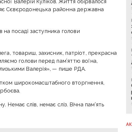
асної Валерій Куліков. Життя обірвалося
ляє
Сєвєродонецька районна державна
в на посаді заступника голови
олега, товариш, захисник, патріот, прекрасна
иляємо голови перед пам’яттю воїна,
близькими Валерія», — пише РДА.
очатком широкомасштабного вторгнення,
рбоєва.
ну. Н
емає слів, немає сліз. В
ічна пам’ять
А