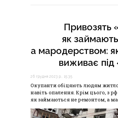
рф на Донеччині
Донечч
Привозять «
як займають
а мародерством: я
виживає під
26 грудня 2023 р., 15:35
Окупанти обіцяють людям житло,
навіть опалення. Крім цього, з р
як займаються не ремонтом, а м