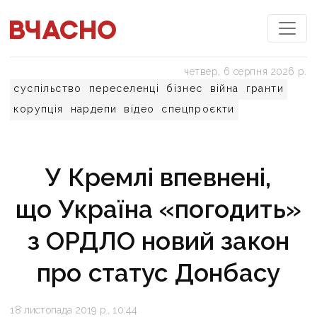
четвер, 6 серпня 2026 р.
суспільство
переселенці
бізнес
війна
гранти
корупція
нардепи
відео
спецпроєкти
У Кремлі впевнені,
що Україна «погодить»
з ОРДЛО новий закон
про статус Донбасу
18 листопада 2019 р., 10:44