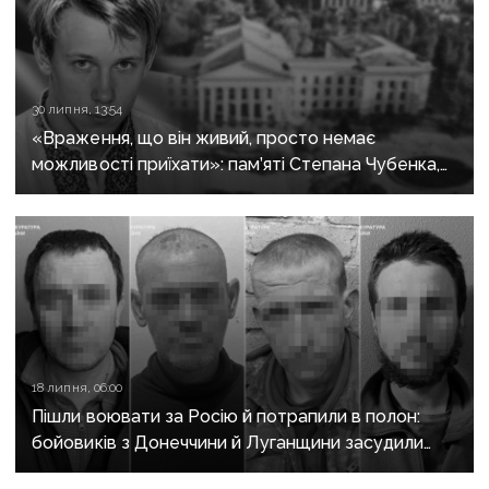
30 липня, 13:54
«Враження, що він живий, просто немає
можливості приїхати»: пам’яті Степана Чубенка,
якого закатували бойовики за любов до України
18 липня, 06:00
Пішли воювати за Росію й потрапили в полон:
бойовиків з Донеччини й Луганщини засудили
до 15 років тюрми