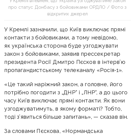
У Кремлі впевнені, що Україна узгоджуватиме закон
про статус Донбасу з бойовиками ОРДЛО / Фото з
відкритих джерел
У Кремлі зазначили, що Київ виключає прямі
контакти з бойовиками, а тому невідомо,
як українська сторона буде узгоджувати
закон з бойовиками, заявив прессекретар
президента Росії Дмитро Пєсков в інтерв’ю
пропагандистському телеканалу «Росія-1».
«Це такий наріжний закон, а головне, його
потрібно погодити з „ДНР“ і „ЛНР“, а до цього
часу Київ виключає прямі контакти. Як вони
узгоджуватимуть, в якому форматі? Тобто,
тоді з’явиться більше запитань», — сказав він.
За словами Пєскова, «Нормандська