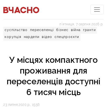
пʼятниця, 7 серпня 2026 р.
суспільство
переселенці
бізнес
війна
гранти
корупція
нардепи
відео
спецпроєкти
У місцях компактного
проживання для
переселенців доступні
6 тисяч місць
23 липня 2020 р., 15:56