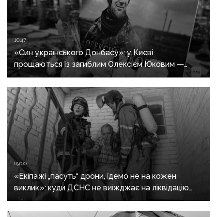
10:47
«Син українського Донбасу»: у Києві
прощаються із загиблим Олексієм Юковим —
пошуковцем загону «Плацдарм»
09:00
«Екіпажі „пасуть“ дрони, їдемо не на кожен
виклик»: куди ДСНС не виїжджає на ліквідацію
надзвичайних ситуацій у Краматорську
та Слов’янську