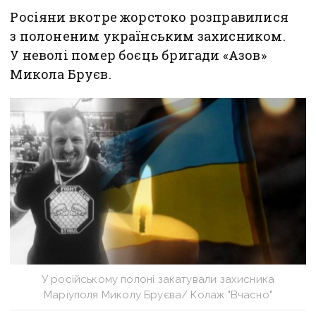
Росіяни вкотре жорстоко розправилися
з полоненим українським захисником.
У неволі помер боєць бригади «Азов»
Микола Бруєв.
У російському полоні закатували захисника
Маріуполя Миколу Бруєва/ Колаж "Вчасно"