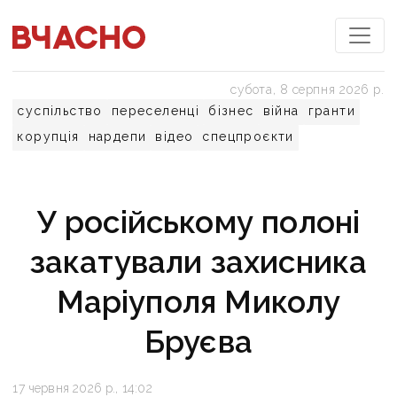
субота, 8 серпня 2026 р.
суспільство
переселенці
бізнес
війна
гранти
корупція
нардепи
відео
спецпроєкти
У російському полоні
закатували захисника
Маріуполя Миколу
Бруєва
17 червня 2026 р., 14:02