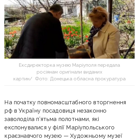
Ексдиректорка музею Маріуполя передала
росіянам оригінали виданих
картин/ Фото: Донецька обласна прокуратура
На початку повномасштабного вторгнення
рф в Україну посадовиця незаконно
заволоділа п’ятьма полотнами, які
експонувалися у філії Маріупольського
краєзнавчого музею — Художньому музеї