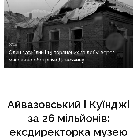
07:08
Один загиблий і 15 поранених за добу: ворог
масовано обстріляв Донеччину
Айвазовський і Куїнджі
за 26 мільйонів:
ексдиректорка музею