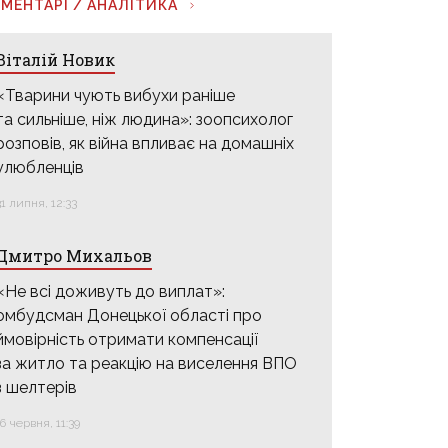
МЕНТАРІ / АНАЛІТИКА
Віталій Новик
«Тварини чують вибухи раніше
та сильніше, ніж людина»: зоопсихолог
розповів, як війна впливає на домашніх
улюбленців
31 липня, 12:33
Дмитро Михальов
«Не всі доживуть до виплат»:
омбудсман Донецької області про
ймовірність отримати компенсації
за житло та реакцію на виселення ВПО
з шелтерів
16 червня, 11:39