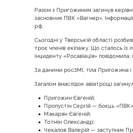
Разом з Пригожиним загинув керівн
засновник ПВК «Вагнер»
. Інформац
рф.
Сьогодні у Тверській області розбив
троє членів екіпажу. Що сталось із 
інциденту «Росавіація» повідомила,
За даними росЗМІ, тіла Пригожина і 
Загалом внаслідок авіатрощі загинул
Пригожин Євгеній;
Пропустін Сергій — боєць «ПВК
Макарян Євгеній;
Тотмін Олександр;
Чекалов Валерій — заступник П