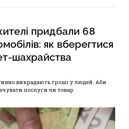
онеччині
Донеччини
жителі придбали 68
мобілів: як вберегтися
нет-шахрайства
ктивно викрадають гроші у людей. Аби
лачувати послуги чи товар