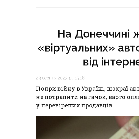
наближається,
рф на Д
інфраструктура
критично зруйнована
На Донеччині 
«віртуальних» авто
від інтер
23 серпня 2023 р., 15:18
Попри війну в Україні, шахраї а
не потрапити на гачок, варто оп
у перевірених продавців.