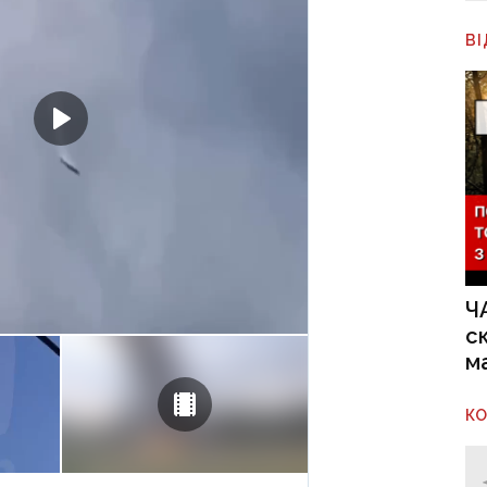
В
Ч
с
м
К