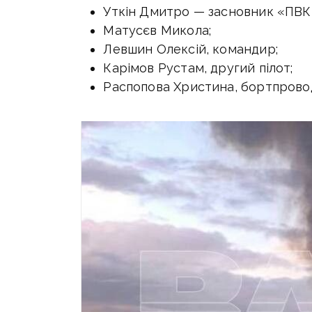
Уткін Дмитро — засновник «ПВК
Матусєв Микола;
Левшин Олексій, командир;
Карімов Рустам, другий пілот;
Распопова Христина, бортпрово