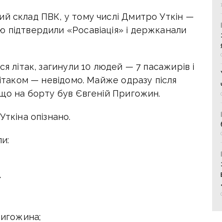
ий склад ПВК, у тому числі
Дмитро Уткін
—
ію підтвердили «Росавіація» і держканали
ся літак, загинули 10 людей — 7 пасажирів і
літаком — невідомо. Майже одразу після
 що на борту був Євгеній Пригожин.
Уткіна опізнано.
и:
»
ригожина;