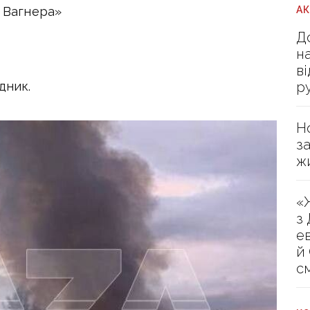
А
 Вагнера»
Д
н
в
р
дник.
Н
з
ж
«
з
е
й
с