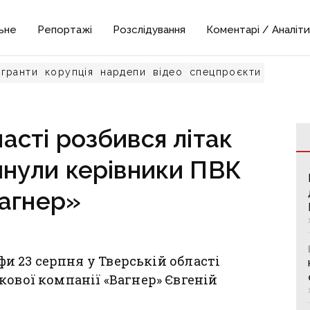
ьне
Репортажі
Розслідування
Коментарі / Аналіти
гранти
корупція
нардепи
відео
спецпроєкти
асті розбився літак
инули керівники ПВК
агнер»
офи 23 серпня у Тверській області
кової компанії «Вагнер» Євгеній