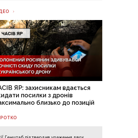
ІДЕО
АСІВ ЯР: захисникам вдається
кидати посилки з дронів
аксимально близько до позицій
ОРОТКО
Генштаб підтвердив ураження двох