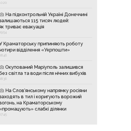
10:20
На підконтрольній Україні Донеччині
залишаються 115 тисяч людей:
як триває евакуація
09:54
У Краматорську припиняють роботу
чотири відділення «Укрпошти»
08:46
Окупований Маріуполь залишився
без світла та води після нічних вибухів
08:36
На Слов’янському напрямку росіяни
заходять в тил і коригують ворожий
вогонь, на Краматорському
«промацують» слабкі ділянки
07:45