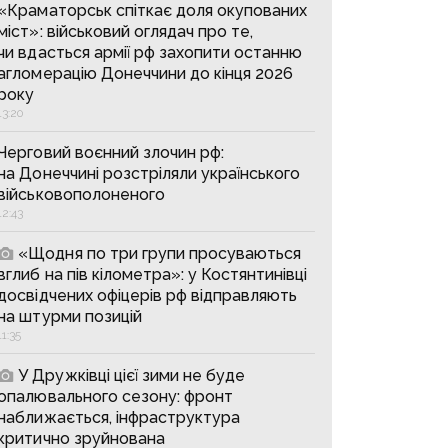
«Краматорськ спіткає доля окупованих
міст»: військовий оглядач про те,
чи вдасться армії рф захопити останню
агломерацію Донеччини до кінця 2026
року
13:20
Черговий воєнний злочин рф:
на Донеччині розстріляли українського
військовополоненого
12:43
«Щодня по три групи просуваються
вглиб на пів кілометра»: у Костянтинівці
досвідчених офіцерів рф відправляють
на штурми позицій
11:35
У Дружківці цієї зими не буде
опалювального сезону: фронт
наближається, інфраструктура
критично зруйнована