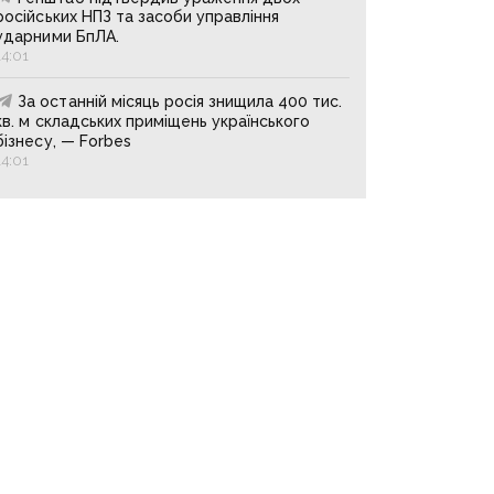
російських НПЗ та засоби управління
ударними БпЛА.
14:01
За останній місяць росія знищила 400 тис.
кв. м складських приміщень українського
бізнесу, — Forbes
14:01