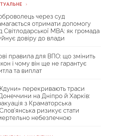
КТУАЛЬНЕ
оброволець через суд
амагається отримати допомогу
ід Світлодарської МВА: як громада
уйнує довіру до влади
ові правила для ВПО: що змінить
акон і чому він ще не гарантує
итла та виплат
Ждуни» перекривають траси
 Донеччини на Дніпро й Харків:
вакуація з Краматорська
 Слов’янська ризикує стати
мертельно небезпечною