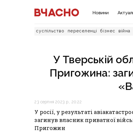
Новини
Актуал
суспільство
переселенці
бізнес
війна
У Тверській обл
Пригожина: заг
«В
23 серпня 2023 р., 20:22
У росії, у результаті авіакатастр
загинув власник приватної війсь
Пригожин