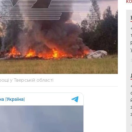
КО
рощі у Тверській області