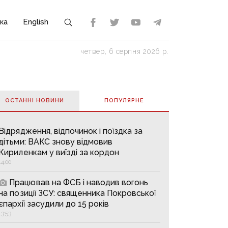
ка
English
четвер, 6 серпня 2026 р.
ОСТАННІ НОВИНИ
ПОПУЛЯРНE
Відрядження, відпочинок і поїздка за
дітьми: ВАКС знову відмовив
Кириленкам у виїзді за кордон
14:00
Працював на ФСБ і наводив вогонь
на позиції ЗСУ: священника Покровської
єпархії засудили до 15 років
13:53