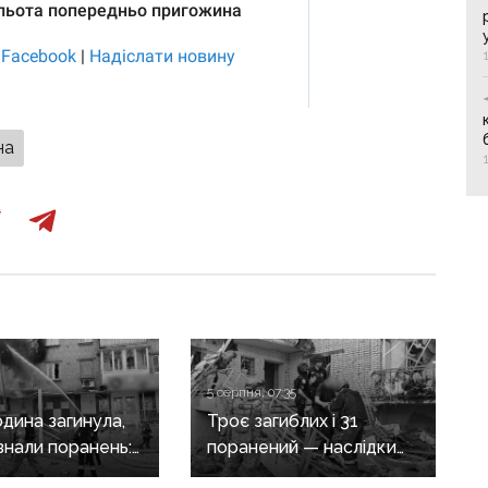
на
5 серпня, 07:35
дина загинула,
Троє загиблих і 31
знали поранень:
поранений — наслідки
злочини
масованих обстрілів