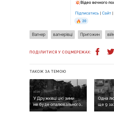
Вагнер
вагнерівці
Пригожин
вій
ПОДІЛИТИСЯ У СОЦМЕРЕЖАХ:
ТАКОЖ ЗА ТЕМОЮ
10:20
07:16
У Дружківці цієї зими
Одна лю
не буде опалювального
ще 9 за
сезону: фронт
воєнні 