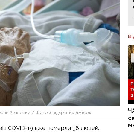
В
Ч
рли 2 людини / Фото з відкритих джерел
с
м
 від COVID-19 вже померли 98 людей.