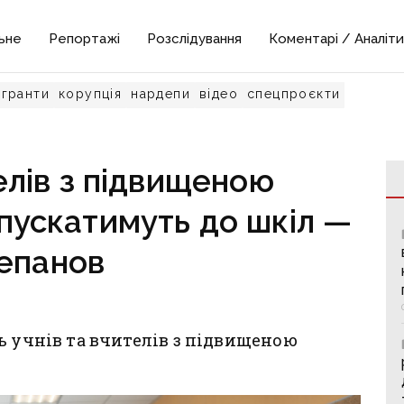
ьне
Репортажі
Розслідування
Коментарі / Аналіти
гранти
корупція
нардепи
відео
спецпроєкти
елів з підвищеною
пускатимуть до шкіл —
епанов
ь учнів та вчителів з підвищеною