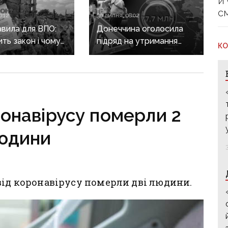
й
с
0:12
30 липня, 08:02
авила для ВПО:
Донеччина оголосила
ить закон і чому
підряд на утримання
КО
не гарантує
дороги
а виплат
у Краматорському
районі, яку нещодавно
вже ремонтували
онавірусу померли 2
юдини
від коронавірусу померли дві людини.