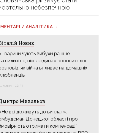
 Слов’янська ризикує стати
мертельно небезпечною
МЕНТАРІ / АНАЛІТИКА
Віталій Новик
«Тварини чують вибухи раніше
та сильніше, ніж людина»: зоопсихолог
розповів, як війна впливає на домашніх
улюбленців
31 липня, 12:33
Дмитро Михальов
«Не всі доживуть до виплат»:
омбудсман Донецької області про
ймовірність отримати компенсації