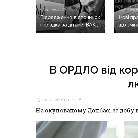
6 серпня, 14:00
31 липня, 1
Відрядження, відпочинок
Нові пр
і поїздка за дітьми: ВАКС
що змін
знову відмовив
він ще 
Кириленкам у виїзді
житла т
за кордон
В ОРДЛО від кор
л
15 липня 2020 р., 11:18
На окупованому Донбасі за добу 