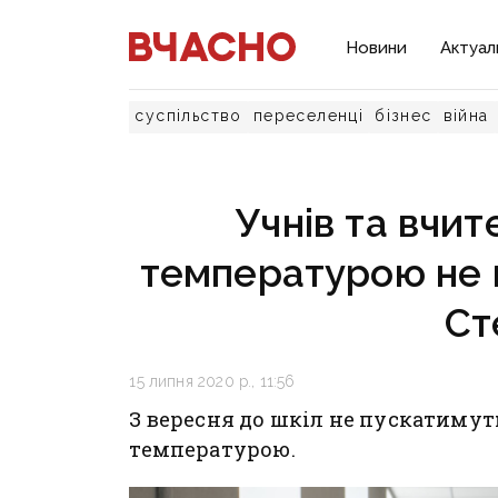
Новини
Актуал
суспільство
переселенці
бізнес
війна
Учнів та вчит
температурою не 
Ст
15 липня 2020 р., 11:56
З вересня до шкіл не пускатимут
температурою.