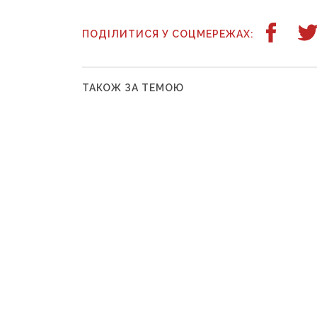
ПОДІЛИТИСЯ У СОЦМЕРЕЖАХ:
ТАКОЖ ЗА ТЕМОЮ
9 вересня 2025 р., 05:32
26 серпня 2
Окуповані Донецьк і
Для вст
Макіївка опинилися під
до вищи
комбінованим ударом
освіти 
ракет та дронів
державн
В ОРДО дозвол
на єдиний морс