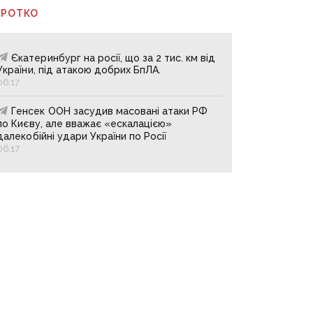
ОРОТКО
Єкатеринбург на росії, що за 2 тис. км від
України, під атакою добрих БпЛА.
06:17
Генсек ООН засудив масовані атаки РФ
по Києву, але вважає «ескалацією»
далекобійні удари України по Росії
06:17