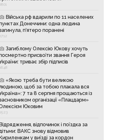
08:01
Війська рф вдарили по 11 населених
пунктах Донеччини: одна людина
загинула, п’ятеро поранені
07:12
Загиблому Олексію Юкову хочуть
посмертно присвоїти звання Героя
України: триває збір підписів
06:48
«Якою треба бути великою
людиною, щоб за тобою плакала вся
Україна»: 7 та 8 серпня прощаються із
засновником організації «Плацдарм»
Олексієм Юковим
05:23
Відрядження, відпочинок і поїздка за
дітьми: ВАКС знову відмовив
Кириленкам у виїзді за кордон