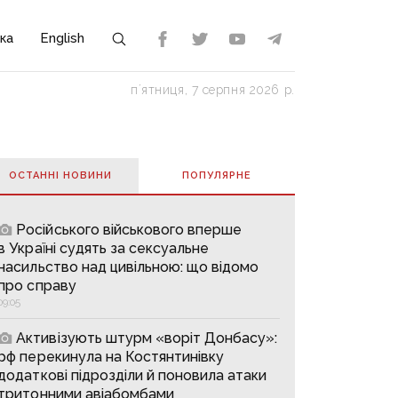
ка
English
пʼятниця, 7 серпня 2026 р.
ОСТАННІ НОВИНИ
ПОПУЛЯРНE
Російського військового вперше
в Україні судять за сексуальне
насильство над цивільною: що відомо
про справу
09:05
Активізують штурм «воріт Донбасу»:
рф перекинула на Костянтинівку
додаткові підрозділи й поновила атаки
тритонними авіабомбами