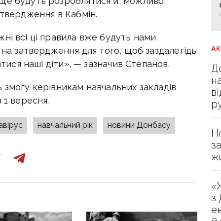
ще будуть розроблятися й, можливо,
атвердження в Кабмін.
ні всі ці правила вже будуть нами
А
х на затвердження для того, щоб заздалегідь
атися наші діти», — зазначив Степанов.
Д
н
 змогу керівникам навчальних закладів
в
 1 вересня.
р
авірус
навчальний рік
новини Донбасу
Н
з
ж
«
з
е