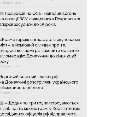
6 серпня, 14:00
Працював на ФСБ і наводив вогонь
на позиції ЗСУ: священника Покровської
єпархії засудили до 15 років
6 серпня, 13:53
«Краматорськ спіткає доля окупованих
міст»: військовий оглядач про те,
чи вдасться армії рф захопити останню
агломерацію Донеччини до кінця 2026
року
6 серпня, 13:20
Черговий воєнний злочин рф:
на Донеччині розстріляли українського
військовополоненого
6 серпня, 12:43
«Щодня по три групи просуваються
вглиб на пів кілометра»: у Костянтинівці
досвідчених офіцерів рф відправляють