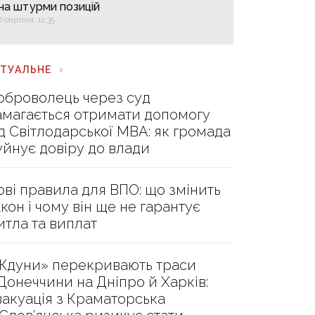
на штурми позицій
6 серпня, 11:35
КТУАЛЬНЕ
оброволець через суд
амагається отримати допомогу
ід Світлодарської МВА: як громада
уйнує довіру до влади
ові правила для ВПО: що змінить
акон і чому він ще не гарантує
итла та виплат
Ждуни» перекривають траси
 Донеччини на Дніпро й Харків:
вакуація з Краматорська