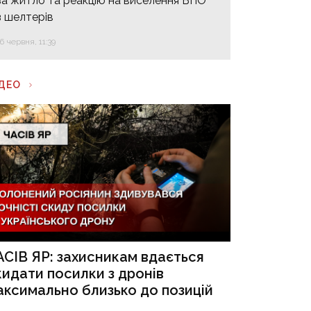
за житло та реакцію на виселення ВПО
з шелтерів
16 червня, 11:39
ІДЕО
АСІВ ЯР: захисникам вдається
кидати посилки з дронів
аксимально близько до позицій