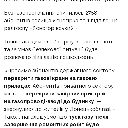
Без газопостачання опинилось 2788
абонентів селища Ясногірка та 1 відділення
радгоспу «Ясногорівський».
Точні наслідки від обстрілу встановлюють
та за умов безпекової ситуації буде
розпочато ліквідацію пошкоджень.
«Просимо абонентів державного сектору
перекрити газові крани на газових
приладах.
Абонентів приватного сектору
міста —
перекрити запірний пристрій
на газопроводі-вводі до будинку
, —
звернулися до жителів у Донецькоблгазі. -
Також наголошуємо, що
пуск газу після
завершення ремонтних робіт буде