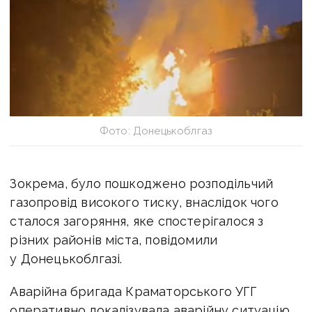
Фото: Донецькоблгаз
Зокрема, було пошкоджено розподільчий
газопровід високого тиску, внаслідок чого
сталося
загоряння
, яке спостерігалося з
різних районів міста, повідомили
у Донецькоблгазі.
Аварійна бригада Краматорського УГГ
оперативно локалізувала аварійну ситуацію.