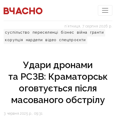
пʼятниця, 7 серпня 2026 р.
суспільство
переселенці
бізнес
війна
гранти
корупція
нардепи
відео
спецпроєкти
Удари дронами
та РСЗВ: Краматорськ
оговтується після
масованого обстрілу
3 червня 2025 р., 09:31