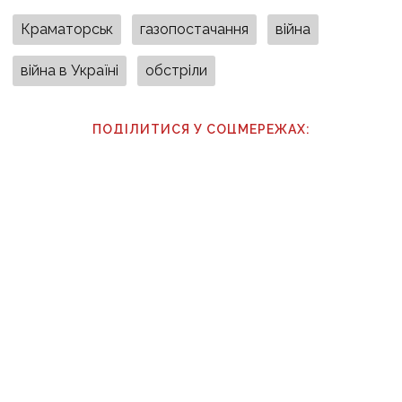
Краматорськ
газопостачання
війна
війна в Україні
обстріли
ПОДІЛИТИСЯ У СОЦМЕРЕЖАХ:
ТАКОЖ ЗА ТЕМОЮ
09:05