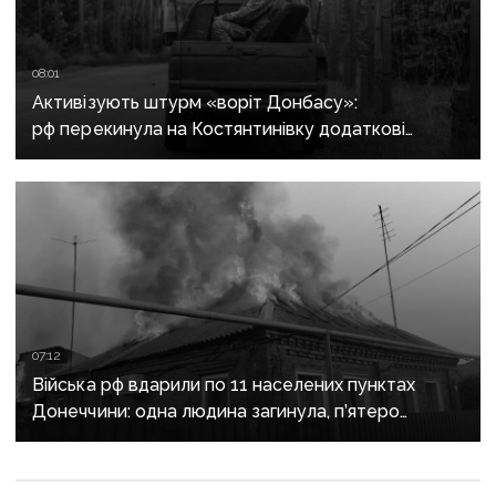
08:01
Активізують штурм «воріт Донбасу»:
рф перекинула на Костянтинівку додаткові
підрозділи й поновила атаки тритонними
авіабомбами
07:12
Війська рф вдарили по 11 населених пунктах
Донеччини: одна людина загинула, п’ятеро
поранені