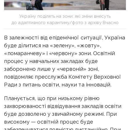
Україну поділять на зони: які зміни внесуть
до адаптивного карантину/фото з архіву Вчасно
В залежності від епідемічної ситуації, Україна
буде ділитися на «зелену», «жовту»,
«помаранчеву» і «червону» зони. Освітній
процес у навчальних закладах буде
заборонено лише у «червоній» зоні,
повідомляє пресслужба Комітету Верховної
Ради з питань освіти, науки та інновацій.
Планується, що при низькому рівню
захворюваності відвідування закладів освіти
буде дозволено у звичайному режимі. При
високому — освітній процес буде
забезпечуватися повністю дистанційно. При