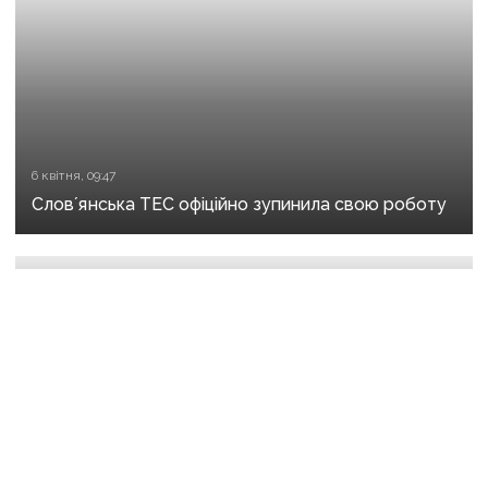
6 квітня, 09:47
Словʼянська ТЕС офіційно зупинила свою роботу
19 листопада 2025 р., 14:15
ВАКС вчергове заборонив виїжджати за кордон
Павлу Кириленку у відрядження