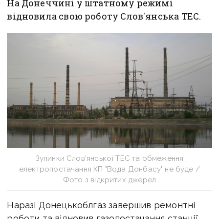
На Донеччині у штатному режимі
відновила свою роботу Слов'янська ТЕС.
Зупинки Слов'янської ТЕС та обмеження
електропостачання КП "Вода Донбасу" не буде /
Фото з відкритих джерел
Наразі Донецькоблгаз завершив ремонтні
роботи та відновив газопостачання станції,