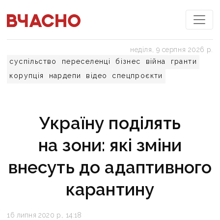
неділя, 9 серпня 2026 р.
суспільство
переселенці
бізнес
війна
гранти
корупція
нардепи
відео
спецпроєкти
Україну поділять
на зони: які зміни
внесуть до адаптивного
карантину
16 липня 2020 р., 14:18