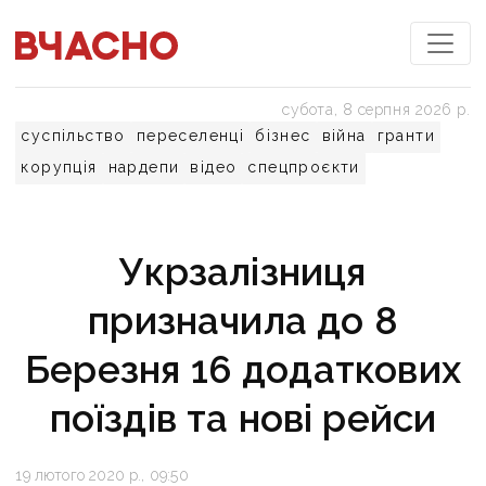
субота, 8 серпня 2026 р.
суспільство
переселенці
бізнес
війна
гранти
корупція
нардепи
відео
спецпроєкти
Укрзалізниця
призначила до 8
Березня 16 додаткових
поїздів та нові рейси
19 лютого 2020 р., 09:50