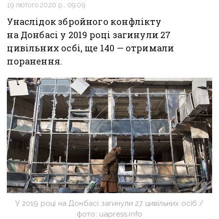
19 лютого 2020 р., 09:09
Унаслідок збройного конфлікту
на Донбасі у 2019 році загинули 27
цивільних осбі, ще 140 — отримали
поранення.
У 2019 році на Донбасі загинули 27 цивільних осіб /
фото: uapress.info