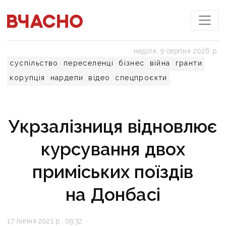
неділя, 9 серпня 2026 р.
суспільство
переселенці
бізнес
війна
гранти
корупція
нардепи
відео
спецпроєкти
Укрзалізниця відновлює
курсування двох
приміських поїздів
на Донбасі
17 липня 2021 р., 09:32