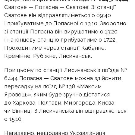
Сватове — Попасна — Сватове. Зі станції
Сватове він відправлятиметься о 09:40
і прибуватиме до Попасної о 13:10. Зворотно
зі станції Попасна він вирушатиме о 13:20
і на кінцеву станцію прибуватиме о 17:22.
Проходитиме через станції Кабанне,
Кремінне, Рубіжне, Лисичанськ.
При цьому по станції Лисичанськ з поїзда №
6444 Попасна — Сватове можна здійснити
пересадку на поїзд № 138 «Максим
Яровець», яким буде зручно дістатися
до Харкова, Полтави, Миргорода, Києва
чи Вінниці. З Лисичанська він відправляється
о 15:10.
Нагадаємо, нещодавно Укрзалізниця