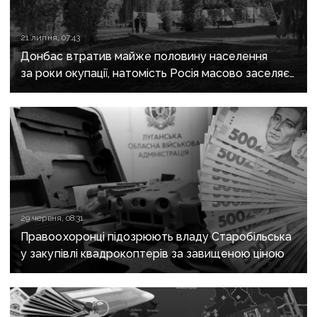
21 липня, 07:43
Донбас втратив майже половину населення
за роки окупації, натомість Росія масово заселяє
регіон своїми громадянами — ГУР
29 червня, 08:31
Правоохоронці підозрюють владу Старобільська
у закупівлі квадрокоптерів за завищеною ціною