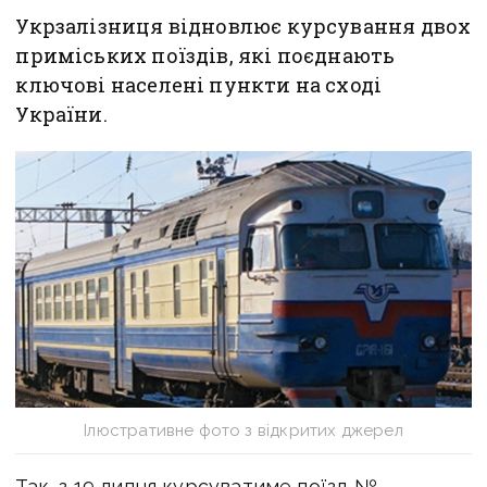
Укрзалізниця відновлює курсування двох
приміських поїздів, які поєднають
ключові населені пункти на сході
України.
Ілюстративне фото з відкритих джерел
Так, з 19 липня курсуватиме поїзд №