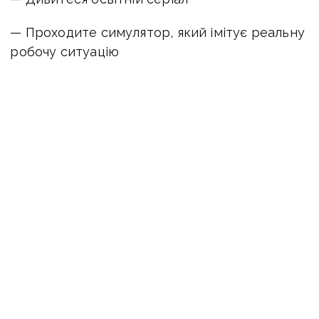
— Проходите симулятор, який імітує реальну
робочу ситуацію
— Отримуєте сертифікат
— Знаходите вакансію у своєму регіоні
Прочитати та дослідити детальніше про
платформу можна за
посиланням
.
Оперативну інформацію про події
Донбасу публікуємо у телеграм-
каналі
t.me/vchasnoua
. Приєднуйтеся!
ДіЯ
освіта
суспільство