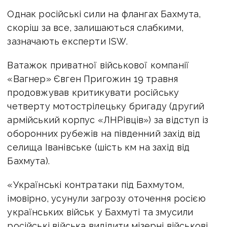
Однак російські сили на флангах Бахмута,
скоріш за все, залишаються слабкими,
зазначають експерти ISW.
Ватажок приватної військової компанії
«Вагнер» Євген Пригожин 19 травня
продовжував критикувати російську
четверту мотострілецьку бригаду (другий
армійський корпус «ЛНРівців») за відступ із
оборонних рубежів на південний захід від
селища Іванівське (шість км на захід від
Бахмута).
«Українські контратаки під Бахмутом,
імовірно, усунули загрозу оточення росією
українських військ у Бахмуті та змусили
російські війська виділити мізерні військові