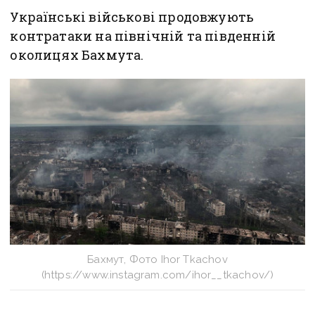
Українські військові продовжують
контратаки на північній та південній
околицях Бахмута.
Бахмут, Фото Ihor Tkachov
(https://www.instagram.com/ihor__tkachov/)