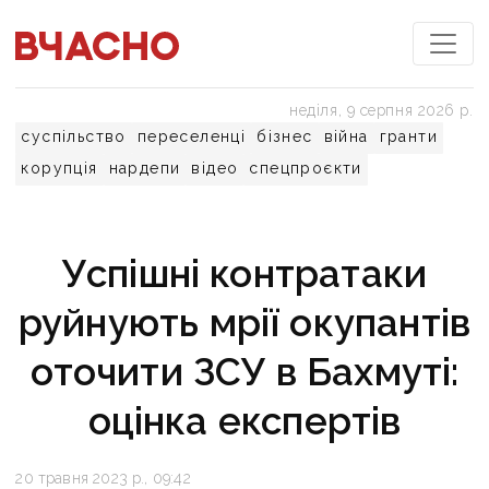
неділя, 9 серпня 2026 р.
суспільство
переселенці
бізнес
війна
гранти
корупція
нардепи
відео
спецпроєкти
Успішні контратаки
руйнують мрії окупантів
оточити ЗСУ в Бахмуті:
оцінка експертів
20 травня 2023 р., 09:42