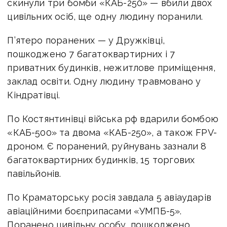
скинули три бомби «КАБ-250» — вбили двох
цивільних осіб, ще одну людину поранили.
П’ятеро поранених — у Дружківці,
пошкоджено 7 багатоквартирних і 7
приватних будинків, нежитлове приміщення,
заклад освіти. Одну людину травмовано у
Кіндратівці.
По Костянтинівці війська рф вдарили бомбою
«КАБ-500» та двома «КАБ-250», а також FPV-
дроном. Є поранений, руйнувань зазнали 8
багатоквартирних будинків, 15 торгових
павільйонів.
По Краматорську росія завдала 5 авіаударів
авіаційними боєприпасами «УМПБ-5».
Поранено цивільну особу, пошкоджено