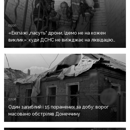
09:00
«Екіпажі „пасуть“ дрони, їдемо не на кожен
виклик»: куди ДСНС не виїжджає на ліквідацію
надзвичайних ситуацій у Краматорську
та Слов’янську
07:08
Один загиблий і 15 поранених за добу: ворог
масовано обстріляв Донеччину