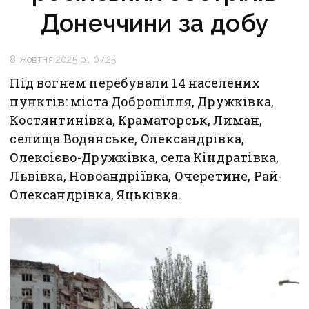
Донеччини за добу
8 жовтня 2025 р., 07:25
Під вогнем перебували 14 населених
пунктів: міста Добропілля, Дружківка,
Костянтинівка, Краматорськ, Лиман,
селища Водянське, Олександрівка,
Олексієво-Дружківка, села Кіндратівка,
Львівка, Новоандріївка, Очеретине, Рай-
Олександрівка, Яцьківка.