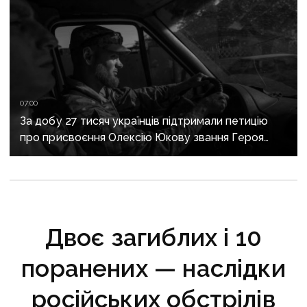
07:00
За добу 27 тисяч українців підтримали петицію
про присвоєння Олексію Юкову звання Героя
України посмертно
Двоє загиблих і 10
поранених — наслідки
російських обстрілів