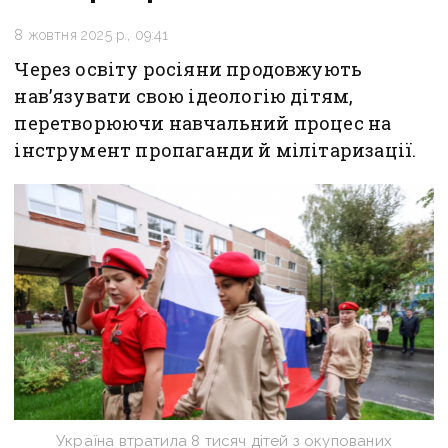
8 жовтня 2025 р., 09:41
Через освіту росіяни продовжують
навʼязувати свою ідеологію дітям,
перетворюючи навчальний процес на
інструмент пропаганди й мілітаризації.
Україна втратила 8 тисяч дітей з окупованих