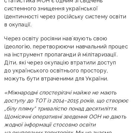
статистика МОН є одним зі свідчень
системного знищення української
ідентичності через російську систему освіти
в окупації.
Через освіту росіяни навʼязують свою
ідеологію, перетворюючи навчальний процес
на інструмент пропаганди й мілітаризації.
Діти, які через окупацію втратили доступ
до українського освітнього простору,
можуть бути втраченими для України.
«Міжнародні спостерігачі майже не мають
доступу до ТОТ із 2014−2015 років, що створює
„білу пляму“ тривалістю понад десятиліття.
Щомісячні оперативні зведення ООН не дають
жодної інформації стосовно освіти
на окупованих територіях. Ми не знаємо