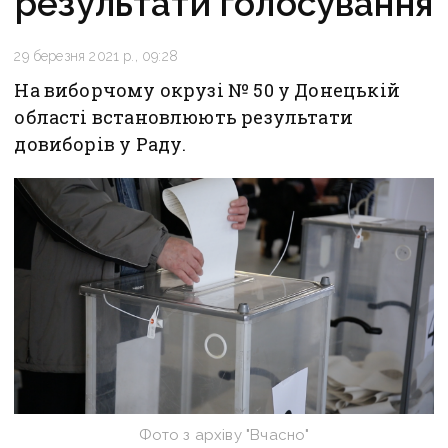
результати голосування
29 березня 2021 р., 09:28
На виборчому окрузі № 50 у Донецькій
області встановлюють результати
довиборів у Раду.
Фото з архіву "Вчасно"