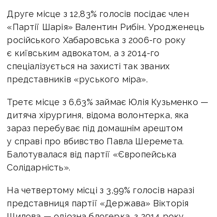
Друге місце з 12,83% голосів посідає член
«Партії Шарія» Валентин Рибін. Уродженець
російського Хабаровська з 2006-го року
є київським адвокатом, а з 2014-го
спеціалізується на захисті так званих
представників «руського міра».
Третє місце з 6,63% займає Юлія Кузьменко —
дитяча хірургиня, відома волонтерка, яка
зараз перебуває під домашнім арештом
у справі про вбивство Павла Шеремета.
Балотувалася від партії «Європейська
Солідарність».
На четвертому місці з 3,99% голосів наразі
представниця партії «Держава» Вікторія
Шилова — одіозна блогерка, з 2014 року