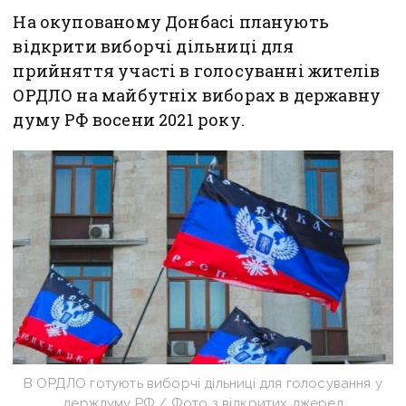
На окупованому Донбасі планують
відкрити виборчі дільниці для
прийняття участі в голосуванні жителів
ОРДЛО на майбутніх виборах в державну
думу РФ восени 2021 року.
В ОРДЛО готують виборчі дільниці для голосування у
держдуму РФ / Фото з відкритих джерел