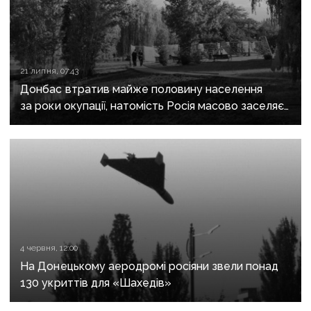
21 липня, 07:43
Донбас втратив майже половину населення
за роки окупації, натомість Росія масово заселяє
регіон своїми громадянами — ГУР
4 червня, 12:00
На Донецькому аеродромі росіяни звели понад
130 укриттів для «Шахедів»