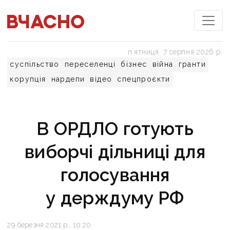
пʼятниця, 7 серпня 2026 р.
суспільство
переселенці
бізнес
війна
гранти
корупція
нардепи
відео
спецпроєкти
В ОРДЛО готують
виборчі дільниці для
голосування
у держдуму РФ
29 березня 2021 р., 10:20