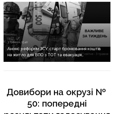
3 травня, 15:40
Анонс реформи ЗСУ, старт бронювання коштів
на житло для ВПО з ТОТ та евакуація
з Донеччини: важливе за тиждень
Довибори на окрузі №
50: попередні