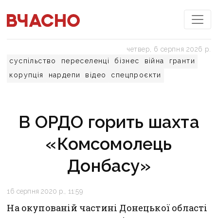
четвер, 6 серпня 2026 р.
суспільство
переселенці
бізнес
війна
гранти
корупція
нардепи
відео
спецпроєкти
В ОРДО горить шахта
«Комсомолець
Донбасу»
16 серпня 2020 р., 11:59
На окупованій частині Донецької області