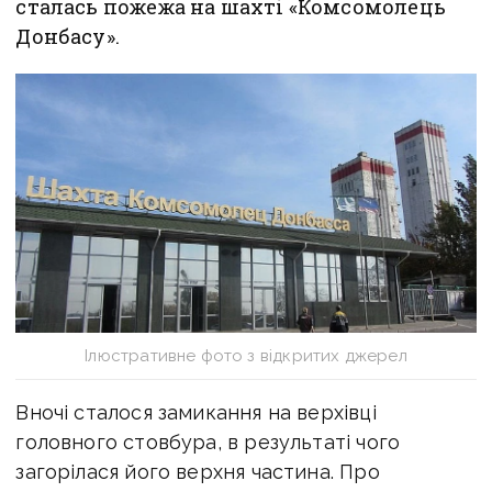
сталась пожежа на шахті «Комсомолець
Донбасу».
Ілюстративне фото з відкритих джерел
Вночі сталося замикання на верхівці
головного стовбура, в результаті чого
загорілася його верхня частина. Про