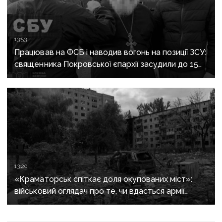
13:53
Працював на ФСБ і наводив вогонь на позиції ЗСУ:
священника Покровської єпархії засудили до 15
років
13:20
«Краматорськ спіткає доля окупованих міст»:
військовий оглядач про те, чи вдасться армії
рф захопити останню агломерацію Донеччини до
кінця 2026 року