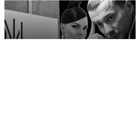
14:00
Відрядження, відпочинок і поїздка за дітьми: ВАКС
знову відмовив Кириленкам у виїзді за кордон
13:53
Працював на ФСБ і наводив вогонь на позиції ЗСУ: