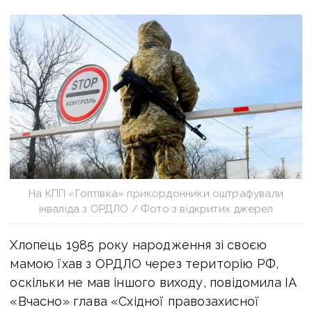
На КПП «Гоптівка» прикордонники оштрафували
інваліда з ОРДЛО / Фото з відкритих джерел
Хлопець 1985 року народження зі своєю
мамою їхав з ОРДЛО через територію РФ,
оскільки не мав іншого виходу, повідомила ІА
«Вчасно» глава «Східної правозахисної