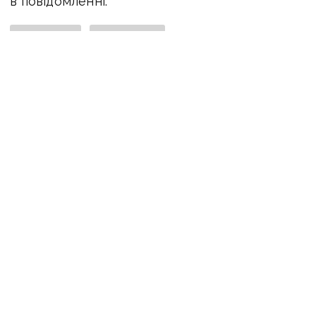
в повідомленні.
Населення
статистика
ПОДІЛИТИСЯ У СОЦМЕРЕЖАХ:
ТАКОЖ ЗА ТЕМОЮ
13 березня 2025 р., 12:14
На Донеччині у зоні примусової евакуації