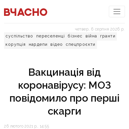
четвер, 6 серпня 2026 р.
суспільство
переселенці
бізнес
війна
гранти
корупція
нардепи
відео
спецпроєкти
Вакцинація від
коронавірусу: МОЗ
повідомило про перші
скарги
26 лютого 2021 р., 14:55