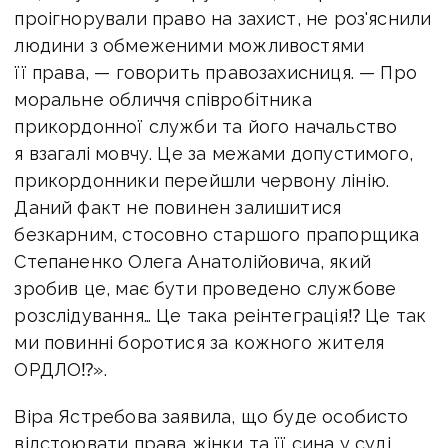
проігнорували право на захист, не роз'яснили
людини з обмеженими можливостями
її права, — говорить правозахисниця. — Про
моральне обличчя співробітника
прикордонної служби та його начальство
я взагалі мовчу. Це за межами допустимого,
прикордонники перейшли червону лінію.
Даний факт не повинен залишитися
безкарним, стосовно старшого прапорщика
Степаненко Олега Анатолійовича, який
зробив це, має бути проведено службове
розслідування… Це така реінтеграція⁉️ Це так
ми повинні боротися за кожного жителя
ОРДЛО⁉️».
Віра Ястребова заявила, що буде особисто
відстоювати права жінки та її сина у суді.