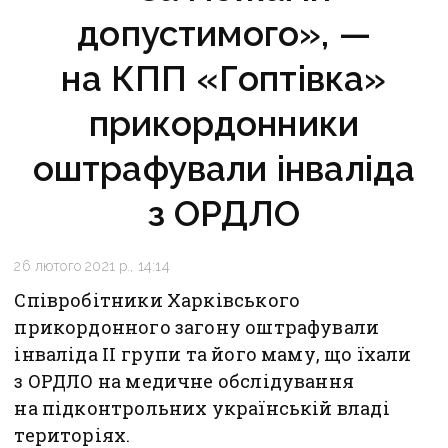
допустимого», —
на КПП «Гоптівка»
прикордонники
оштрафували інваліда
з ОРДЛО
26 лютого 2021 р., 14:14
Співробітники Харківського
прикордонного загону оштрафували
інваліда ІІ групи та його маму, що їхали
з ОРДЛО на медичне обслідування
на підконтрольних українській владі
територіях.