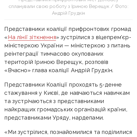
спланували свою роботу з Іриною Верещук / Фото:
Андрій Грудкін
Представники коаліції прифронтових громад
«
На лінії зіткнення
» зустрілися з віцепрем'єр-
міністеркою України — міністеркою з питань
реінтеграції тимчасово окупованих
територій Іриною Верещук, розповів
«Вчасно» глава коаліції Андрій Грудкін.
Представники Коаліції проходять 5-денне
стажування у Києві, де навчаються навичкам
та зустрічаються з представниками
найкращих громадських організацій країни,
представниками Уряду, нардепами.
«Ми зустрілися, познайомилися та поділилися