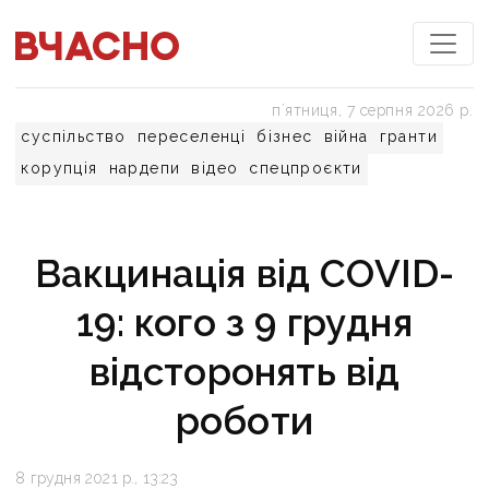
пʼятниця, 7 серпня 2026 р.
суспільство
переселенці
бізнес
війна
гранти
корупція
нардепи
відео
спецпроєкти
Вакцинація від COVID-
19: кого з 9 грудня
відсторонять від
роботи
8 грудня 2021 р., 13:23