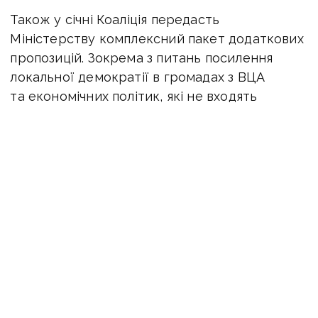
Також у січні Коаліція передасть
Міністерству комплексний пакет додаткових
пропозицій. Зокрема з питань посилення
локальної демократії в громадах з ВЦА
та економічних політик, які не входять
до Стратегії, але повністю відповідають
її меті.
На зустрічі від Коаліції були присутні
представники Щастя, Авдіївки, Торецька
та Нью-Йорка.
Грудкін
Донбас
Верещук
На лінії зіткнення
активісти