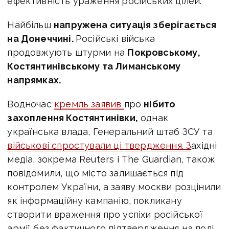
ефективність ураження російських цілей.
Найбільш
напружена ситуація зберігається
на Донеччині.
Російські війська
продовжують штурми на
Покровському,
Костянтинівському та Лиманському
напрямках.
Водночас
кремль заявив
про
нібито
захоплення Костянтинівки,
однак
українська влада, Генеральний штаб ЗСУ та
військові спростували ці твердження. З
ахідні
медіа, зокрема
Reuters
і
The Guardian
, також
повідомили, що місто залишається під
контролем України, а заяву москви розцінили
як інформаційну кампанію, покликану
створити враження про успіхи російської
армії без фактичного підтвердження на полі