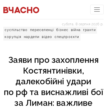
субота, 8 серпня 2026 р.
суспільство
переселенці
бізнес
війна
гранти
корупція
нардепи
відео
спецпроєкти
Заяви про захоплення
Костянтинівки,
далекобійні удари
по рф та виснажливі бої
за Лиман: важливе