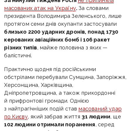
За минулий тиждень Росія
не припиняла
масованих атак на Україну
.
За словами
президента Володимира Зеленського, лише
протягом семи днів окупанти застосували
близько 2200 ударних дронів, понад 1730
керованих авіаційних бомб і 106 ракет
різних типів
, майже половина з яких —
балістичні.
Практично щодня під російськими
обстрілами перебували Сумщина, Запоріжжя,
Херсонщина, Харківщина,
Дніпропетровщина, а також прикордонні
й прифронтові громади. Однією
з найтрагічніших подій став
масований удар
по Києву
, який забрав життя
31 людини
, ще
102 людини отримали поранення
, серед