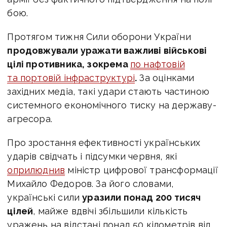
бою.
Протягом тижня Сили оборони України
продовжували уражати важливі військові
цілі противника, зокрема
по нафтовій
та портовій інфраструктурі
.
За оцінками
західних медіа, такі удари стають частиною
системного економічного тиску на державу-
агресора.
Про зростання ефективності українських
ударів свідчать і підсумки червня, які
оприлюднив
міністр цифрової трансформації
Михайло Федоров. За його словами,
українські сили
уразили понад 200 тисяч
цілей
, майже вдвічі збільшили кількість
уражень на відстані понад 50 кілометрів від