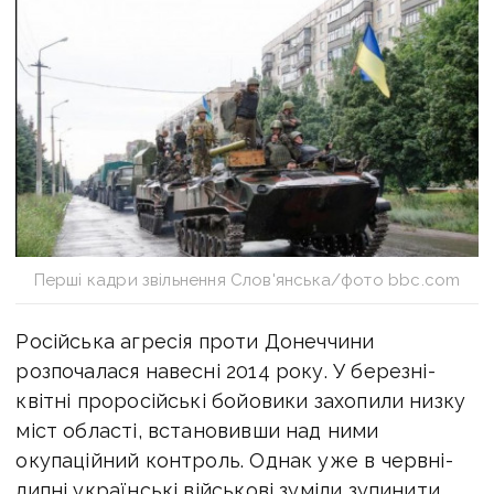
Перші кадри звільнення Слов'янська/фото bbc.com
Російська агресія проти Донеччини
розпочалася навесні 2014 року. У березні-
квітні проросійські бойовики захопили низку
міст області, встановивши над ними
окупаційний контроль. Однак уже в червні-
липні українські військові зуміли зупинити