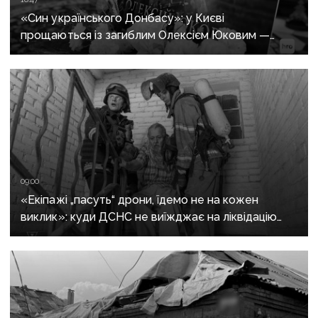
«Син українського Донбасу»: у Києві
прощаються із загиблим Олексієм Юковим —
пошуковцем загону «Плацдарм»
09:00
«Екіпажі „пасуть“ дрони, їдемо не на кожен
виклик»: куди ДСНС не виїжджає на ліквідацію
надзвичайних ситуацій у Краматорську
та Слов’янську