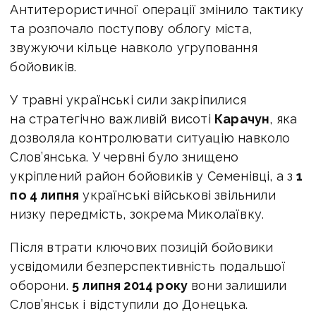
Антитерористичної операції змінило тактику
та розпочало поступову облогу міста,
звужуючи кільце навколо угруповання
бойовиків.
У травні українські сили закріпилися
на стратегічно важливій висоті
Карачун
, яка
дозволяла контролювати ситуацію навколо
Слов’янська. У червні було знищено
укріплений район бойовиків у Семенівці, а з
1
по 4 липня
українські військові звільнили
низку передмість, зокрема Миколаївку.
Після втрати ключових позицій бойовики
усвідомили безперспективність подальшої
оборони.
5 липня 2014 року
вони залишили
Слов’янськ і відступили до Донецька.