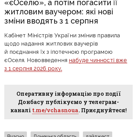
«єОселю», а потім погасити її
житловим ваучером: які нові
зміни вводять з 1 серпня
Кабінет Міністрів України змінив правила
щодо надання житлових ваучерів
й поєднання їх з іпотечною програмою
єОселя. Нововведення
набуде чинності вже
з 1 серпня 2026 року.
Оперативну інформацію про події
Донбасу публікуємо у телеграм-
каналі
t.me/vchasnoua
. Приєднуйтеся!
Вчасно
Донецька область
дайджест