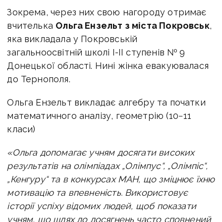
Зокрема, через них свою нагороду отримає
вчителька
Ольга Ензельт з міста Покровськ
,
яка викладала у Покровській
загальноосвітній школі І-ІІ ступенів № 9
Донецької області. Нині жінка евакуювалася
до Тернополя.
Ольга Ензельт викладає
алгебру та початки
математичного аналізу, геометрію (10−11
класи)
«Ольга допомагає учням досягати високих
результатів на олімпіадах „Олімпус“, „Олімпіс“,
„Кенгуру“ та в конкурсах МАН, що зміцнює їхню
мотивацію та впевненість. Використовує
історії успіху відомих людей, щоб показати
учням, що шлях до досягнень часто сповнений