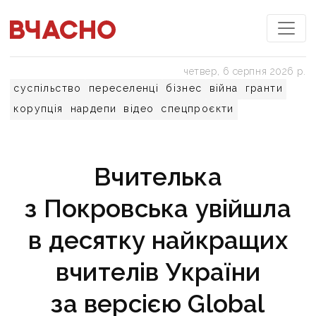
четвер, 6 серпня 2026 р.
суспільство
переселенці
бізнес
війна
гранти
корупція
нардепи
відео
спецпроєкти
Вчителька
з Покровська увійшла
в десятку найкращих
вчителів України
за версією Global