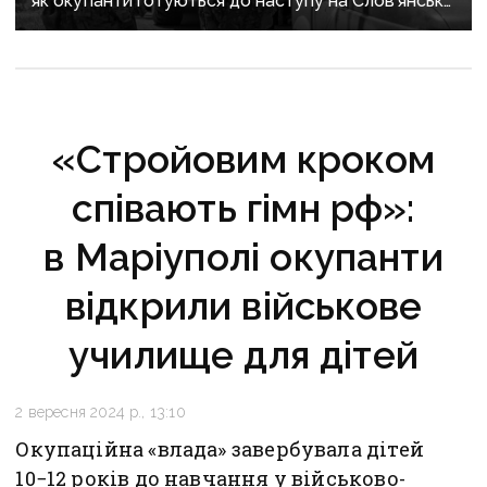
як окупанти готуються до наступу на Слов’янськ і
Краматорськ
«Стройовим кроком
співають гімн рф»:
в Маріуполі окупанти
відкрили військове
училище для дітей
2 вересня 2024 р., 13:10
Окупаційна «влада» завербувала дітей
10−12 років до навчання у військово-