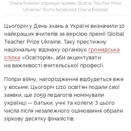
Ольга Ензельт отримує премію Global Teacher Prize
Ukraine/ Фото facebook Ольга Ензельт
Цьогоріч у День знань в Україні визначили 10
найкращих вчителів за версією премії Global
Teacher Prize Ukraine. Таку п
рестижну
національну відзнаку організує
громадська
спілка
«Освіторія», аби акцентувати
на важливості вчительської професії.
Попри війну, нагородження відбудеться вже
у восьме. Цьогоріч 1210 освітян подали свої
заявки, ще 2059 педагогів номінували
українці — батьки, учні та колеги. З цього
числа після незалежного оцінювання обрали
зіркову десятку фіналістів.