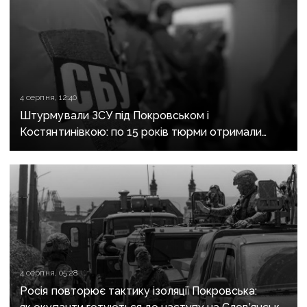
4 серпня, 12:40
Штурмували ЗСУ під Покровськом і
Костянтинівкою: по 15 років тюрми отримали
десятеро бойовиків, які воювали на боці рф
4 серпня, 05:28
Росія повторює тактику ізоляції Покровська: