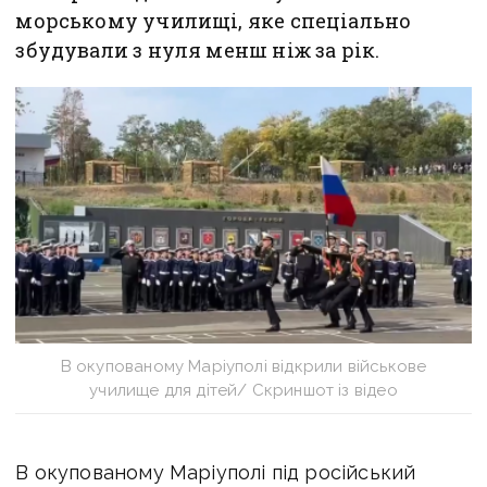
морському училищі, яке спеціально
збудували з нуля менш ніж за рік.
В окупованому Маріуполі відкрили військове
училище для дітей/ Скриншот із відео
В окупованому Маріуполі під російський