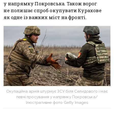
у напрямку Покровська. Також ворог
не полишає спроб окупувати Курахове
як одне із важких міст на фронті.
Окупаційна армія штурмує ЗСУ біля Селидового і має
певні просування у напрямку Покровська/
Ілюстративне фото Getty Images