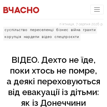
пʼятниця, 7 серпня 2026 р.
суспільство
переселенці
бізнес
війна
гранти
корупція
нардепи
відео
спецпроєкти
ВІДЕО. Дехто не їде,
поки хтось не помре,
а деякі переховуються
від евакуації із дітьми:
як із Донеччини