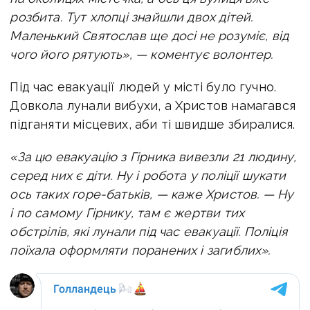
розбита. Тут хлопці знайшли двох дітей.
Маленький Святослав ще досі не розуміє, від
чого його рятують», — коментує волонтер.
Під час евакуації людей у місті було гучно.
Довкола лунали вибухи, а Христов намагався
підганяти місцевих, аби ті швидше збиралися.
«За цю евакуацію з Гірника вивезли 21 людину,
серед них є діти. Ну і робота у поліції шукати
ось таких горе-батьків, — каже Христов. — Ну
і по самому Гірнику, там є жертви тих
обстрілів, які лунали під час евакуації. Поліція
поїхала оформляти поранених і загиблих».