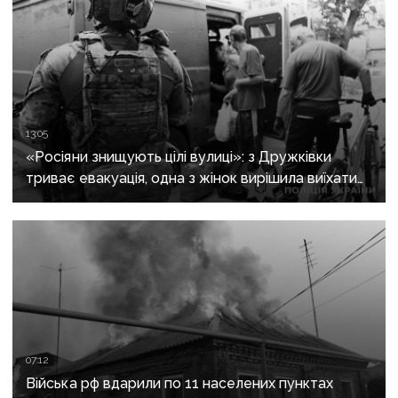
13:05
«Росіяни знищують цілі вулиці»: з Дружківки
триває евакуація, одна з жінок вирішила виїхати
після загибелі чоловіка
07:12
Війська рф вдарили по 11 населених пунктах