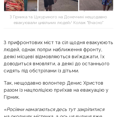
З Гірника та Цукуриного на Донеччині нещодавно
евакуювали цивільних людей/ Колаж "Вчасно"
З прифронтових міст та сіл щодня евакуюють
людей, однак попри наближення фронту,
деякі місцеві відмовляються виїжджати, їх
доводиться вмовляти, а деякі до останнього
сидять під обстрілами із дітьми.
Так, нещодавно волонтер Денис Христов
разом із нацполіцією приїхав на евакуацію у
Гірник.
«Росіяни намагаються десь тут закріпитися
на околицях містечка, а ось ця вулиця вже