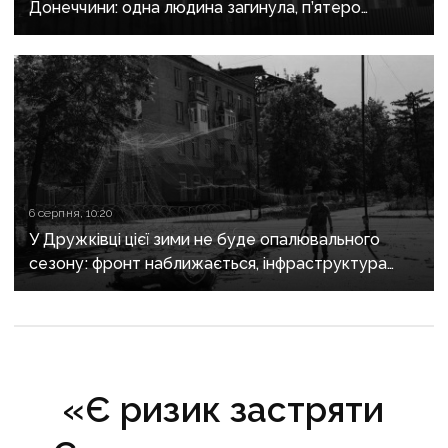
Донеччини: одна людина загинула, п’ятеро
поранені
6 серпня, 10:20
У Дружківці цієї зими не буде опалювального
сезону: фронт наближається, інфраструктура
критично зруйнована
«Є ризик застряти