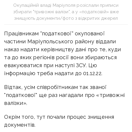
Окупаційній владі Маріуполя розіслали приписи
збирати "тривожні валізи", а у «податковій» вже
знищують документи/фото з відкритих джерел
Працівникам "податкової" окупованої
частини Маріупольського району віддали
наказ надати керівництву дані про те, куди
та до яких регіонів росії вони збираються
евакуюватися при наступі ЗСУ. Цю
інформацію треба надати до 01.12.22.
Відтак, усім співробітникам так званої
"податкової" ще раз нагадали про «тривожні
валізки».
Окрім того, тут почали процес знищення
документів.