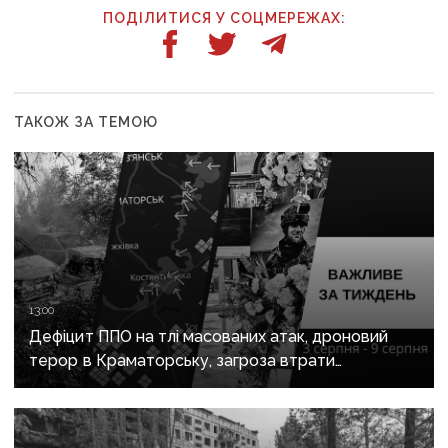
ПОДІЛИТИСЯ У СОЦМЕРЕЖАХ:
ТАКОЖ ЗА ТЕМОЮ
13:00
Дефіцит ППО на тлі масованих атак, дроновий
терор в Краматорську, загроза втрати
Костянтинівки та прощання з Олексієм Юковим:
важливе за тиждень