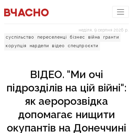
неділя, 9 серпня 2026 р.
суспільство
переселенці
бізнес
війна
гранти
корупція
нардепи
відео
спецпроєкти
ВІДЕО. "Ми очі
підрозділів на цій війні":
як аеророзвідка
допомагає нищити
окупантів на Донеччині