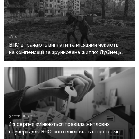
06:30
ВПО втрачають виплати та місяцями чекають
на компенсації за зруйноване житло: Лубінець
вимагає змін від уряду
3 серпня, 09:27
З 1 серпня змінюються правила житлових
ваучерів для ВПО: кого виключать із програми