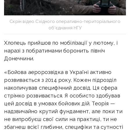
Скрін відео Східного оперативно-територіального
об'єднання НГУ
Хлопець прийшов по мобілізації у лютому, і
наразі з побратимами боронить північ
Донеччини.
«Бойова аеророзвідка в Україні активно
розвивається з 2014 року. Кожен підрозділ
накопичував специфічний досвід. Ця сфера
стрімко розвивається. Я особисто здобував
цей досвід в умовах бойових дій. Теорія —
надзвичайно крутий фундамент, але поки ти
не випробуєш свої сили на практиці, ти не
збагнеш всієї глибини, специфіки та сутності