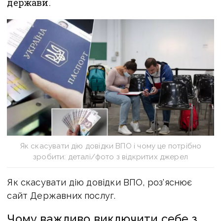
держави.
Як скасувати дію довідки ВПО і чому це потрібно
зробити: деталі/фото з відкритих джерел
Як скасувати дію довідки ВПО, роз'яснює
сайт Державних послуг.
Чому важливо виключити себе з