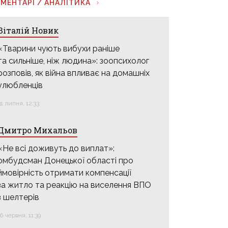
МЕНТАРІ / АНАЛІТИКА
Віталій Новик
«Тварини чують вибухи раніше
та сильніше, ніж людина»: зоопсихолог
розповів, як війна впливає на домашніх
улюбленців
31 липня, 12:33
Дмитро Михальов
«Не всі доживуть до виплат»:
омбудсман Донецької області про
ймовірність отримати компенсації
за житло та реакцію на виселення ВПО
з шелтерів
16 червня, 11:39