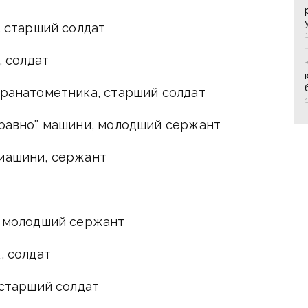
, старший солдат
, солдат
гранатометника, старший солдат
правної машини, молодший сержант
 машини, сержант
я, молодший сержант
, солдат
 старший солдат