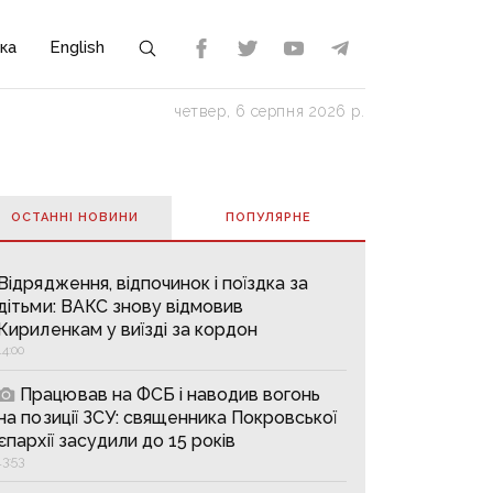
ка
English
четвер, 6 серпня 2026 р.
ОСТАННІ НОВИНИ
ПОПУЛЯРНE
Відрядження, відпочинок і поїздка за
дітьми: ВАКС знову відмовив
Кириленкам у виїзді за кордон
14:00
Працював на ФСБ і наводив вогонь
на позиції ЗСУ: священника Покровської
єпархії засудили до 15 років
13:53