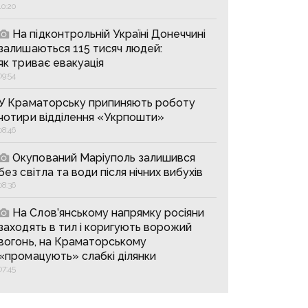
10:20
На підконтрольній Україні Донеччині
залишаються 115 тисяч людей:
як триває евакуація
09:54
У Краматорську припиняють роботу
чотири відділення «Укрпошти»
08:46
Окупований Маріуполь залишився
без світла та води після нічних вибухів
08:36
На Слов’янському напрямку росіяни
заходять в тил і коригують ворожий
вогонь, на Краматорському
«промацують» слабкі ділянки
07:45