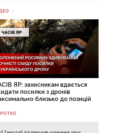
ІДЕО
АСІВ ЯР: захисникам вдається
кидати посилки з дронів
аксимально близько до позицій
ОРОТКО
Генштаб підтвердив ураження двох