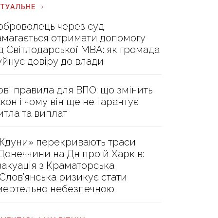
КТУАЛЬНЕ
оброволець через суд
амагається отримати допомогу
ід Світлодарської МВА: як громада
уйнує довіру до влади
ові правила для ВПО: що змінить
акон і чому він ще не гарантує
итла та виплат
Ждуни» перекривають траси
 Донеччини на Дніпро й Харків:
вакуація з Краматорська
 Слов’янська ризикує стати
мертельно небезпечною