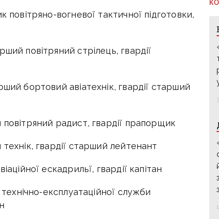
КО
к повітряно-вогневої тактичної підготовки,
рший повітряний стрілець, гвардії
рший бортовий авіатехнік, гвардії старший
 повітряний радист, гвардії прапорщик
 технік, гвардії старший лейтенант
іаційної ескадрильї, гвардії капітан
к технічно-експлуатаційної служби
ан