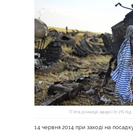
П'ята річниця аварії Іл-76 п
14 червня 2014 при заході на посад