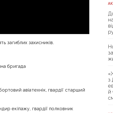
А
Д
н
в
р
ть загиблих захисників.
Н
з
ж
йна бригада
«
з
е
ортовий авіатехнік, гвардії старший
й
с
дир екіпажу, гвардії полковник