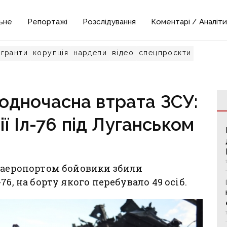
ьне
Репортажі
Розслідування
Коментарі / Аналіти
гранти
корупція
нардепи
відео
спецпроєкти
одночасна втрата ЗСУ:
ії Іл-76 під Луганськом
м аеропортом бойовики збили
6, на борту якого перебувало 49 осіб.