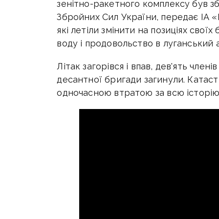
зенітно-ракетного комплексу був зб
Збройних Сил України, передає ІА «
які летіли змінити на позиціях свої
воду і продовольство в луганський 
Літак загорівся і впав, дев'ять члені
десантної бригади загинули. Катас
одночасною втратою за всю історію 