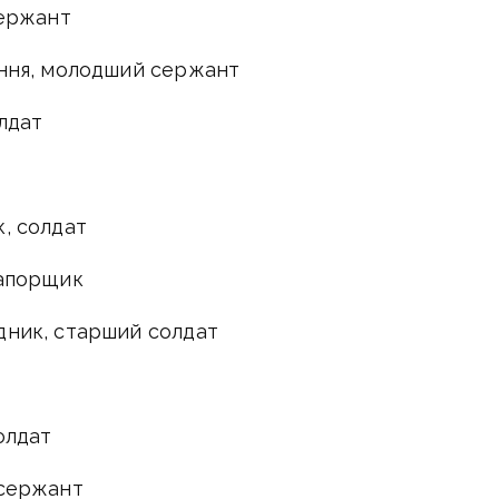
сержант
ення, молодший сержант
олдат
, солдат
рапорщик
дник, старший солдат
олдат
 сержант