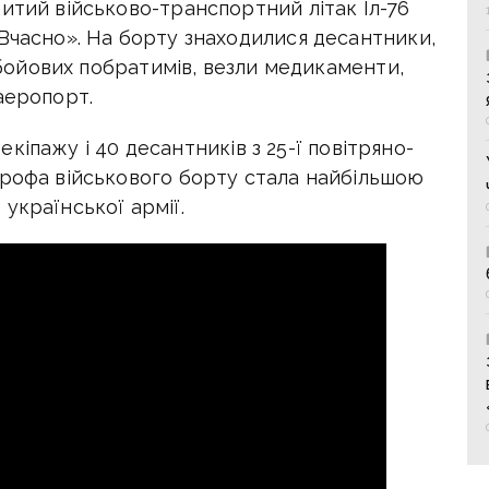
итий військово-транспортний літак Іл-76
Вчасно». На борту знаходилися десантники,
х бойових побратимів, везли медикаменти,
аеропорт.
в екіпажу і 40 десантників з 25-ї повітряно-
трофа військового борту стала найбільшою
української армії.