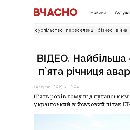
Новини
Актуал
суспільство
переселенці
бізнес
війна
ВІДЕО. Найбільша 
п`ята річниця авар
14 червня 2019 р., 12:04
П’ять років тому під луганськи
український військовий літак ІЛ-7