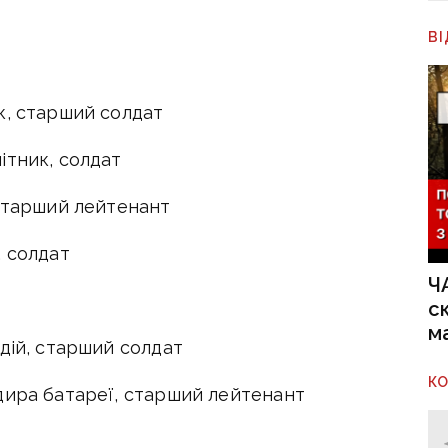
В
к, старший солдат
ітник, солдат
 старший лейтенант
, солдат
Ч
с
м
дій, старший солдат
К
дира батареї, старший лейтенант