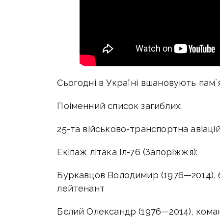
Сьогодні в Україні вшановують пам`я
Поіменний список загиблих:
25-та військово-транспортна авіаці
Екіпаж літака Іл-76 (Запоріжжя):
Буркавцов Володимир (1976—2014), б
лейтенант
Бєлий Олександр (1976—2014), коман