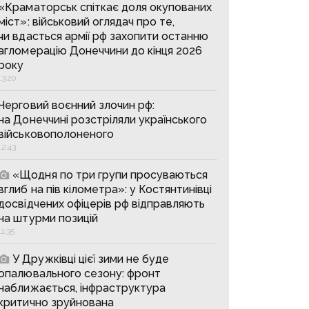
«Краматорськ спіткає доля окупованих
міст»: військовий оглядач про те,
чи вдасться армії рф захопити останню
агломерацію Донеччини до кінця 2026
року
13:20
Черговий воєнний злочин рф:
на Донеччині розстріляли українського
військовополоненого
12:43
«Щодня по три групи просуваються
вглиб на пів кілометра»: у Костянтинівці
досвідчених офіцерів рф відправляють
на штурми позицій
11:35
У Дружківці цієї зими не буде
опалювального сезону: фронт
наближається, інфраструктура
критично зруйнована