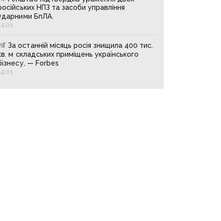
російських НПЗ та засоби управління
ударними БпЛА.
14:01
За останній місяць росія знищила 400 тис.
кв. м складських приміщень українського
бізнесу, — Forbes
14:01