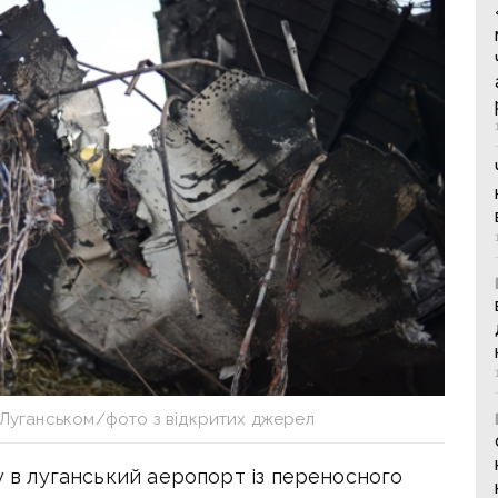
ід Луганськом/фото з відкритих джерел
ку в луганський аеропорт із переносного