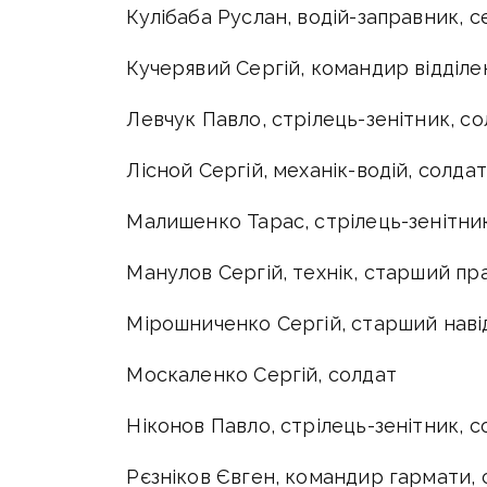
Кулібаба Руслан, водій-заправник, 
Кучерявий Сергій, командир відділ
Левчук Павло, стрілець-зенітник, с
Лісной Сергій, механік-водій, солдат
Малишенко Тарас, стрілець-зенітник
Манулов Сергій, технік, старший п
Мірошниченко Сергій, старший наві
Москаленко Сергій, солдат
Ніконов Павло, стрілець-зенітник, с
Рєзніков Євген, командир гармати,