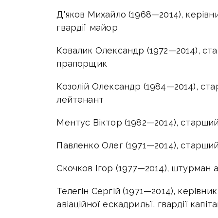
Д'яков Михайло (1968—2014), керівни
гвардії майор
Ковалик Олександр (1972—2014), ста
прапорщик
Козолій Олександр (1984—2014), ста
лейтенант
Ментус Віктор (1982—2014), старший
Павленко Олег (1971—2014), старший
Скочков Ігор (1977—2014), штурман ав
Телегін Сергій (1971—2014), керівни
авіаційної ескадрильї, гвардії капіт