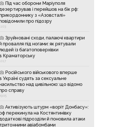
Під час оборони Маріуполя
дезертирував і перейшов на бік рф:
прикордоннику з «Азовсталі»
повідомили про підозру
11:03
Зруйновані сходи, палаючі квартири
й провалля під ногами: як рятували
людей із багатоповерхівки
в Краматорську
10:17
Російського військового вперше
в Україні судять за сексуальне
насильство над цивільною: що відомо
про справу
09:05
Активізують штурм «воріт Донбасу»:
рф перекинула на Костянтинівку
додаткові підрозділи й поновила атаки
тритонними авіабомбами