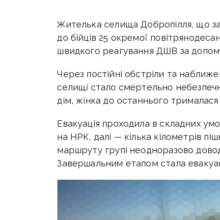
Жителька селища Добропілля, що за 
до бійців 25 окремої повітрянодеса
швидкого реагування ДШВ за допом
Через постійні обстріли та наближе
селищі стало смертельно небезпеч
дім, жінка до останнього трималася 
Евакуація проходила в складних ум
на НРК, далі — кілька кілометрів пі
маршруту групі неодноразово довод
Завершальним етапом стала евакуа