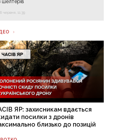
з шелтерів
16 червня, 11:39
ІДЕО
АСІВ ЯР: захисникам вдається
кидати посилки з дронів
аксимально близько до позицій
ОРОТКО