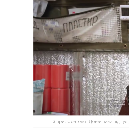
З прифронтової Донеччини під гул 