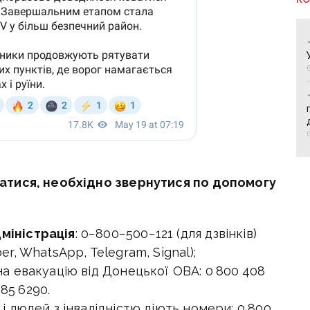
атися, необхідно звернутися по допомогу
міністрація
: 0−800−500−121 (для дзвінків)
er, WhatsApp, Telegram, Signal);
на евакуацію від Донецької ОВА: 0 800 408
285 6290.
 і людей з інвалідністю діють номери: 0 800