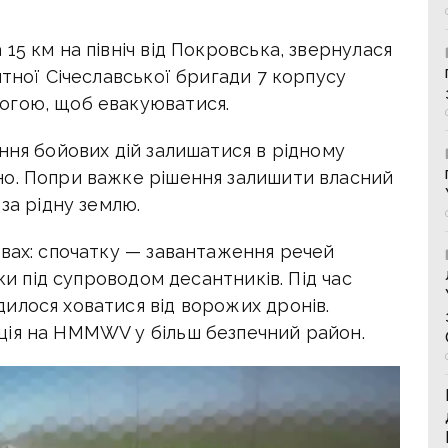
15 км на північ від Покровська, звернулася
нтної Січеславської бригади 7 корпусу
огою, щоб евакуюватися.
ння бойових дій залишатися в рідному
но. Попри важке рішення залишити власний
за рідну землю.
овах: спочатку — завантаження речей
шки під супроводом десантників. Під час
илося ховатися від ворожих дронів.
ція на HMMWV у більш безпечний район.