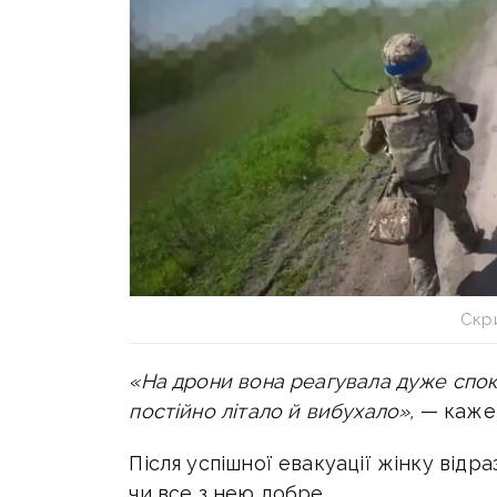
Скри
«На дрони вона реагувала дуже спокі
постійно літало й вибухало»,
— каже 
Після успішної евакуації жінку відр
чи все з нею добре.