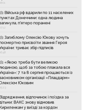
08:01
Війська рф вдарили по 11 населених
пунктах Донеччини: одна людина
загинула, п’ятеро поранені
07:12
Загиблому Олексію Юкову хочуть
посмертно присвоїти звання Героя
України: триває збір підписів
06:48
«Якою треба бути великою
людиною, щоб за тобою плакала вся
Україна»: 7 та 8 серпня прощаються із
засновником організації «Плацдарм»
Олексієм Юковим
05:23
Відрядження, відпочинок і поїздка за
дітьми: ВАКС знову відмовив
Кириленкам у виїзді за кордон