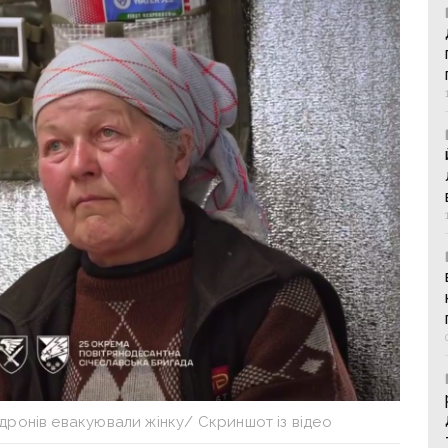
дронів евакуювали жінку/ Скриншот із відео