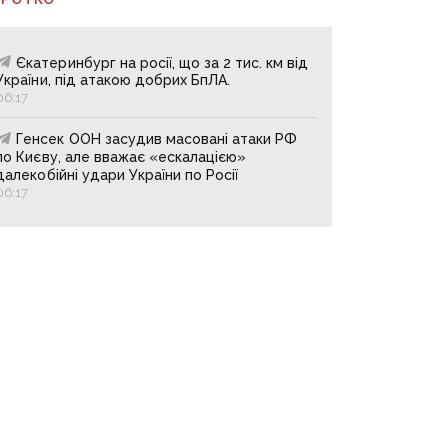
Єкатеринбург на росії, що за 2 тис. км від
України, під атакою добрих БпЛА.
06:17
Генсек ООН засудив масовані атаки РФ
по Києву, але вважає «ескалацією»
далекобійні удари України по Росії
06:17