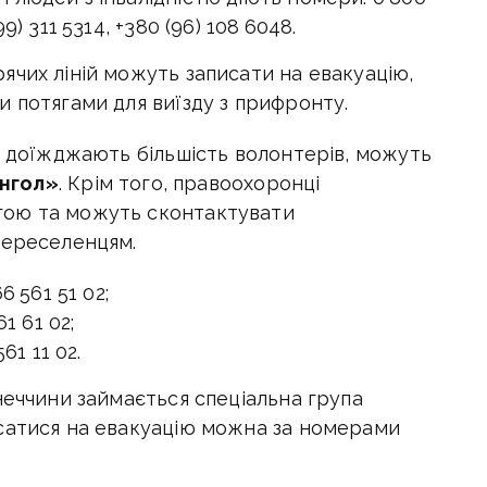
99) 311 5314, +380 (96) 108 6048.
ячих ліній можуть записати на евакуацію,
 потягами для виїзду з прифронту.
е доїжджають більшість волонтерів, можуть
янгол»
. Крім того, правоохоронці
гою та можуть сконтактувати
переселенцям.
 561 51 02;
1 61 02;
1 11 02.
неччини займається спеціальна група
сатися на евакуацію можна за номерами