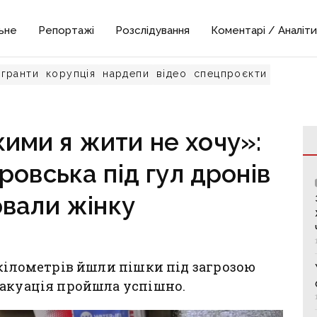
ьне
Репортажі
Розслідування
Коментарі / Аналіти
гранти
корупція
нардепи
відео
спецпроєкти
кими я жити не хочу»:
ровська під гул дронів
вали жінку
 кілометрів йшли пішки під загрозою
вакуація пройшла успішно.