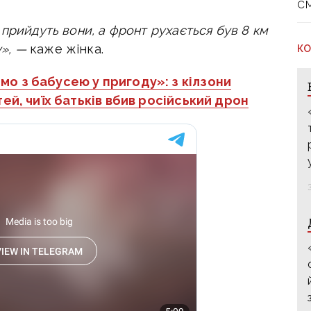
с
прийдуть вони, а фронт рухається був 8 км
у», —
каже жінка.
КО
мо з бабусею у пригоду»: з кілзони
ей, чиїх батьків вбив російський дрон