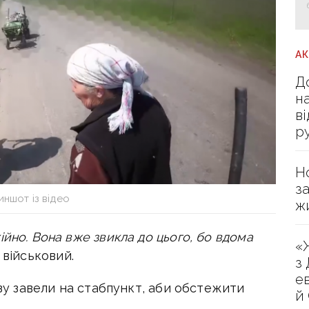
А
Д
н
в
р
Н
з
ншот із відео
ж
йно. Вона вже звикла до цього, бо вдома
«
військовий.
з
е
азу завели на стабпункт, аби обстежити
й