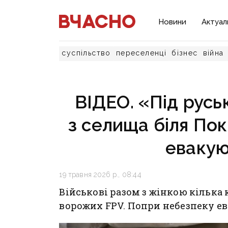
Новини
Актуал
суспільство
переселенці
бізнес
війна
ВІДЕО. «Під русь
з селища біля Пок
евакую
19 травня 2026 р., 08:44
Військові разом з жінкою кілька
ворожих FPV. Попри небезпеку е