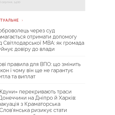
6 серпня, 14:00
КТУАЛЬНЕ
оброволець через суд
амагається отримати допомогу
ід Світлодарської МВА: як громада
уйнує довіру до влади
ові правила для ВПО: що змінить
акон і чому він ще не гарантує
итла та виплат
Ждуни» перекривають траси
 Донеччини на Дніпро й Харків:
вакуація з Краматорська
 Слов’янська ризикує стати