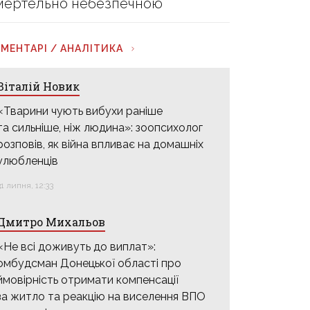
мертельно небезпечною
МЕНТАРІ / АНАЛІТИКА
Віталій Новик
«Тварини чують вибухи раніше
та сильніше, ніж людина»: зоопсихолог
розповів, як війна впливає на домашніх
улюбленців
31 липня, 12:33
Дмитро Михальов
«Не всі доживуть до виплат»:
омбудсман Донецької області про
ймовірність отримати компенсації
за житло та реакцію на виселення ВПО