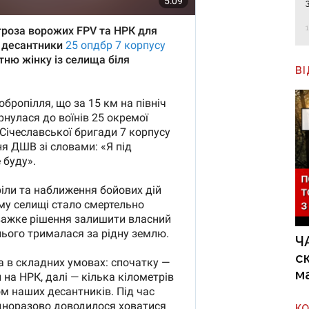
В
Ч
с
м
К