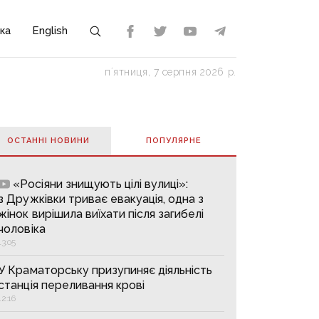
ка
English
пʼятниця, 7 серпня 2026 р.
ОСТАННІ НОВИНИ
ПОПУЛЯРНE
«Росіяни знищують цілі вулиці»:
з Дружківки триває евакуація, одна з
жінок вирішила виїхати після загибелі
чоловіка
13:05
У Краматорську призупиняє діяльність
станція переливання крові
12:16