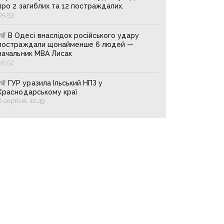
про 2 загиблих та 12 постраждалих.
05:53
В Одесі внаслідок російського удару
постраждали щонайменше 6 людей —
начальник МВА Лисак
05:52
ГУР уразила Ільський НПЗ у
Краснодарському краї
8 серпня, 12:49