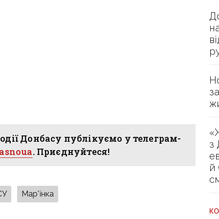
Д
н
в
р
Н
з
ж
«
одії Донбасу публікуємо у телеграм-
з
hasnoua
. Приєднуйтеся!
е
й
с
СУ
Мар'їнка
КО