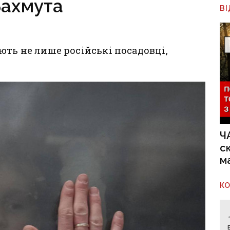
Бахмута
В
ють не лише російські посадовці,
Ч
с
м
К