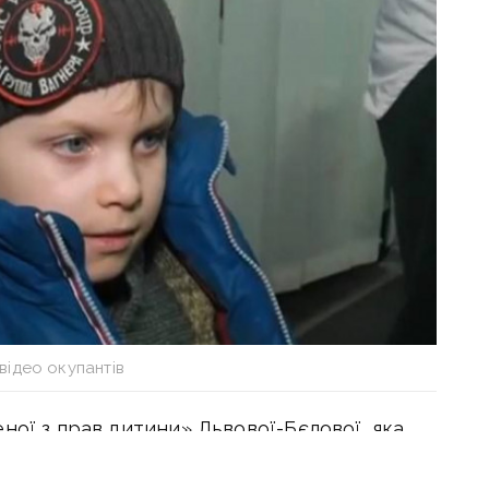
відео окупантів
ної з прав дитини» Львової-Бєлової, яка
ських дітей, «героїв» роблять із людей,
ни.