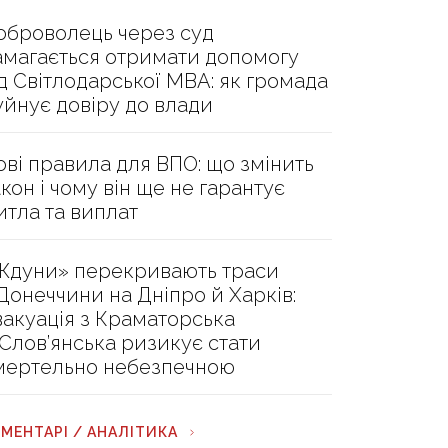
оброволець через суд
амагається отримати допомогу
ід Світлодарської МВА: як громада
уйнує довіру до влади
ові правила для ВПО: що змінить
акон і чому він ще не гарантує
итла та виплат
Ждуни» перекривають траси
 Донеччини на Дніпро й Харків:
вакуація з Краматорська
 Слов’янська ризикує стати
мертельно небезпечною
МЕНТАРІ / АНАЛІТИКА