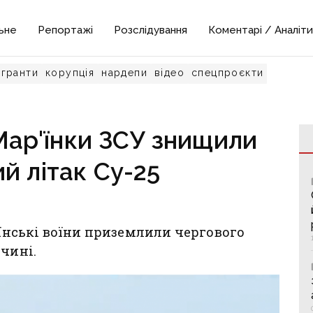
ьне
Репортажі
Розслідування
Коментарі / Аналіти
гранти
корупція
нардепи
відео
спецпроєкти
Мар'їнки ЗСУ знищили
й літак Су-25
аїнські воїни приземлили чергового
ччині.