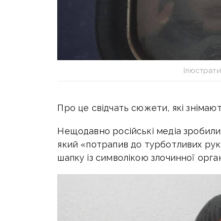
Ілюстрат
Про це свідчать сюжети, які знімают
Нещодавно російські медіа зробили 
який «потрапив до турботливих рук 
шапку із символікою злочинної орган