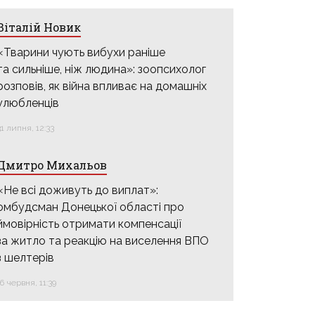
Віталій Новик
«Тварини чують вибухи раніше
та сильніше, ніж людина»: зоопсихолог
розповів, як війна впливає на домашніх
улюбленців
31 липня, 12:33
Дмитро Михальов
«Не всі доживуть до виплат»:
омбудсман Донецької області про
ймовірність отримати компенсації
за житло та реакцію на виселення ВПО
з шелтерів
16 червня, 11:39