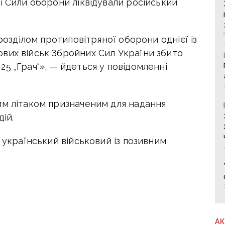
і Сили оборони ліквідували російський
дрозділом протиповітряної оборони однієї із
вих військ Збройних Сил України збито
5 „Грач“», — йдеться у повідомленні
им літаком призначеним для надання
дій.
 український військовий із позивним
А