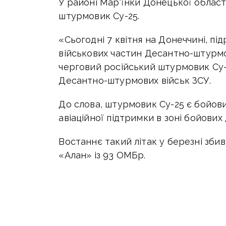
У районі Мар'їнки Донецької област
штурмовик Су-25.
«Сьогодні 7 квітня на Донеччині, пі
військових частин Десантно-штурмо
черговий російський штурмовик Су-2
Десантно-штурмових військ ЗСУ.
До слова, штурмовик Су-25 є бойов
авіаційної підтримки в зоні бойових 
Востаннє такий літак у березні збив
«Алан» із 93 ОМБр.