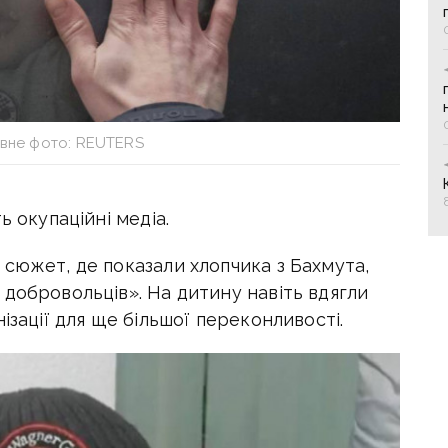
ивне фото: REUTERS
ь окупаційні медіа.
сюжет, де показали хлопчика з Бахмута,
добровольців». На дитину навіть вдягли
ізації для ще більшої переконливості.