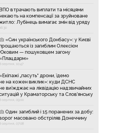
ВПО втрачають виплати та місяцями
чекають на компенсації за зруйноване
житло: Лубінець вимагає змін від уряду
06:30
«Син українського Донбасу»: у Києві
прощаються із загиблим Олексієм
Юковим — пошуковцем загону
«Плацдарм»
8 серпня, 10:47
«Екіпажі „пасуть“ дрони, їдемо
не на кожен виклик»: куди ДСНС
не виїжджає на ліквідацію надзвичайних
ситуацій у Краматорську та Слов’янську
8 серпня, 09:00
Один загиблий і 15 поранених за добу:
ворог масовано обстріляв Донеччину
8 серпня, 07:08