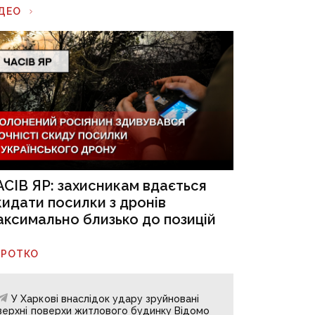
ІДЕО
АСІВ ЯР: захисникам вдається
кидати посилки з дронів
аксимально близько до позицій
ОРОТКО
У Харкові внаслідок удару зруйновані
верхні поверхи житлового будинку Відомо