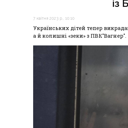
із 
7 квітня 2023 р., 10:10
Українських дітей тепер викрада
а й колишні «зеки» з ПВК"Вагнер".