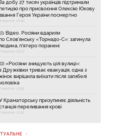
За добу 27 тисяч українців підтримали
петицію про присвоєння Олексію Юкову
звання Героя України посмертно
8 серпня, 07:00
Відео. Росіяни вдарили
по Слов’янську «Торнадо-С»: загинула
людина, п’ятеро поранені
7 серпня, 16:27
«Росіяни знищують цілі вулиці»:
з Дружківки триває евакуація, одна з
жінок вирішила виїхати після загибелі
чоловіка
7 серпня, 13:05
У Краматорську призупиняє діяльність
станція переливання крові
7 серпня, 12:16
КТУАЛЬНЕ