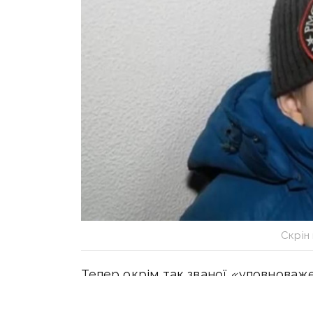
Скрін 
Тепер окрім так званої «уповноваже
краде та незаконно вивозить україн
яких засудили за насильницькі злочи