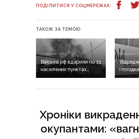
ПОДІЛИТИСЯ У СОЦМЕРЕЖАХ:
ТАКОЖ ЗА ТЕМОЮ
7 серпня, 07:12
6 серпня, 1
Війська рф вдарили по 11
Відрядж
населених пунктах
і поїздк
Донеччини: одна людина
знову в
загинула, п’ятеро
Кирилен
поранені
за корд
Хроніки викраденн
окупантами: «вагн