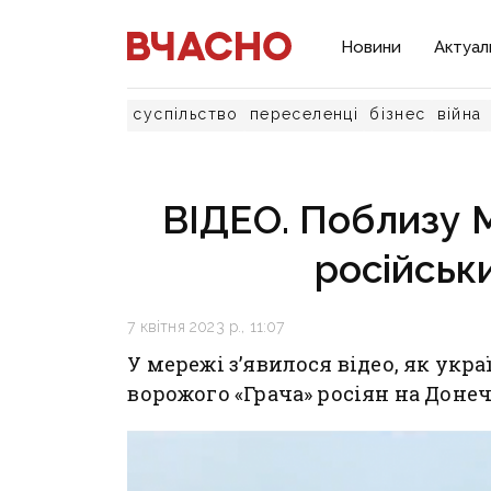
Новини
Актуал
суспільство
переселенці
бізнес
війна
ВІДЕО. Поблизу 
російськи
7 квітня 2023 р., 11:07
У мережі з’явилося відео, як укр
ворожого «Грача» росіян на Доне