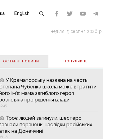
ка
English
неділя, 9 серпня 2026 р.
ОСТАННІ НОВИНИ
ПОПУЛЯРНE
У Краматорську названа на честь
Степана Чубенка школа може втратити
його ім'я: мама загиблого героя
розповіла про рішення влади
10:45
Троє людей загинули, шестеро
зазнали поранень: наслідки російських
атак на Донеччині
08:28