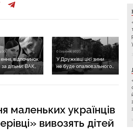
4:00
6 серпня, 10:20
ення, відпочинок
У Дружківці цієї зими
а за дітьми: ВАКС
не буде опалювального
ідмовив
сезону: фронт
кам у виїзді
наближається,
он
інфраструктура
критично зруйнована
я маленьких українців
ерівці» вивозять дітей