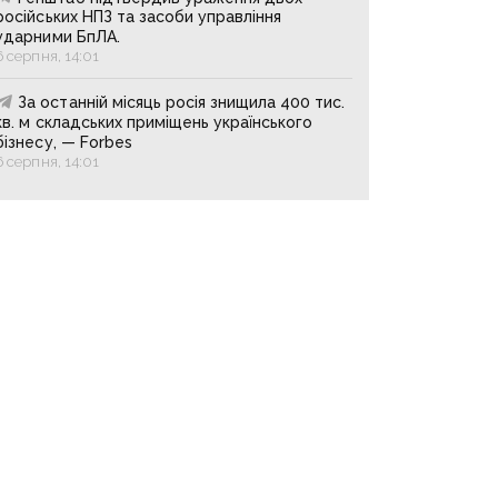
російських НПЗ та засоби управління
ударними БпЛА.
6 серпня, 14:01
За останній місяць росія знищила 400 тис.
кв. м складських приміщень українського
бізнесу, — Forbes
6 серпня, 14:01