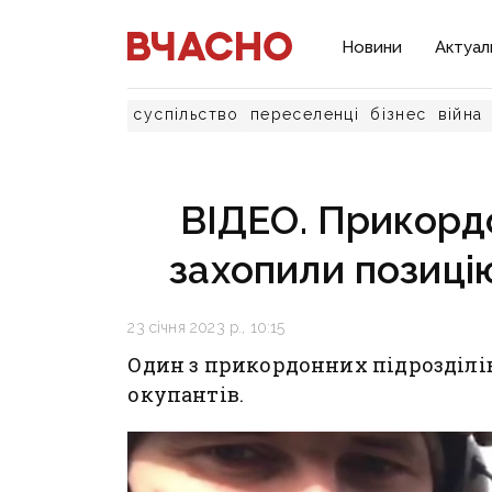
Новини
Актуал
суспільство
переселенці
бізнес
війна
ВІДЕО. Прикорд
захопили позицію
23 січня 2023 р., 10:15
Один з прикордонних підрозділі
окупантів.