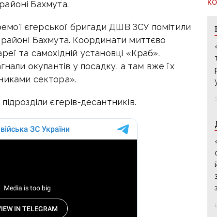
КО
 районі Бахмута.
окремої єгерської бригади ДШВ ЗСУ помітили
 районі Бахмута. Координати миттєво
реї та самохідній установці «Краб».
гнали окупантів у посадку, а там вже їх
тниками сектора».
підрозділи єгерів-десантників.