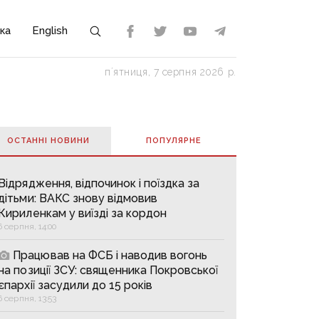
ка
English
пʼятниця, 7 серпня 2026 р.
ОСТАННІ НОВИНИ
ПОПУЛЯРНE
Відрядження, відпочинок і поїздка за
дітьми: ВАКС знову відмовив
Кириленкам у виїзді за кордон
6 серпня, 14:00
Працював на ФСБ і наводив вогонь
на позиції ЗСУ: священника Покровської
єпархії засудили до 15 років
6 серпня, 13:53